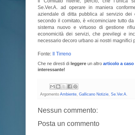
Il Comitato ritiene, perciò, che l’unica st
Se.Ver.A. ad operare in maniera conforme
aziendale di ditta pubblica al servizio dei ci
secondo il comitato, è «ricominciare tutto d
sistema nuovo e virtuoso di gestione rifiu
economicità dei servizi, che previlegi e inc
necessario decoro urbano ai nostri magnifici 
Fonte:
Il Tirreno
Che ne diresti di
leggere
un altro
articolo a caso
interessante!
Argomento
Ambiente
,
Gallicano Notizie
,
Se.Ver.A.
Nessun commento:
Posta un commento