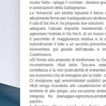
nostra Valle - spiega il comitato - destano gr
e associazioni della Garfagnana».
La “minaccia” più sentita riguarda il futuro 
attualmente fermo per inadeguatezze strutturali
Il cda di Se.Ver.A. ha proposto due soluzioni:
adeguare l’attuale impianto mantenendo l
agevolare l’entrata in Se.Ver.A. di un nuovo 
il pacchetto di maggioranza relativa e la d
subordinando il tutto a un accordo preventiv
inceneritore, più grande dell’attuale, e im
Castelnuovo.
«Di fronte alla proposta di trasformare la G
incenerimento rifiuti della Toscana set
correttezza e la non praticabilità di entrambe
sia economici che di immagine per la Valle - di
Ci rivolgiamo agli amministratori pubblici p
rifiuti venga ricondotta alle caratteristich
territorio di alto pregio, una vocazione amb
integrata fra paesaggio-agricoltura-prodot
parchi».