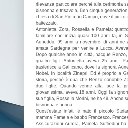
rilevanza particolare perché alla cerimonia
bisnonna e trisavola. Ben cinque generazioni 
chiesa di San Pietro in Campo, dove il piccol
battezzato.
Antonietta, Zora, Rossella e Pamela: quatt
familiare che inizia quasi 100 anni fa, in 
Auneddu, 99 anni a novembre, di anni ne 
amata Sardegna per venire a Lucca. Aveva u
Dopo qualche anno in città, nacque Renzo, 
quattro figli. Antonietta aveva 25 anni. P
trasferisce a Gallicano, dove la signora Aun
Nobel, in località Zinepri. Ed è proprio a G
storia, perché è qua che Renzo conobbe Z
due figlie. Quando venne alla luce la pr
giovanissima, aveva 18 anni. Oggi la signora
sua figlia, Rossella Morini, ne ha 48. Anche s
bisnonna e nonna.
Quest’estate infatti è nato il piccolo Ste
mamma Pamela e babbo Francesco. Francesco 
Assicurazioni Aurora, Pamela Suffredini ha