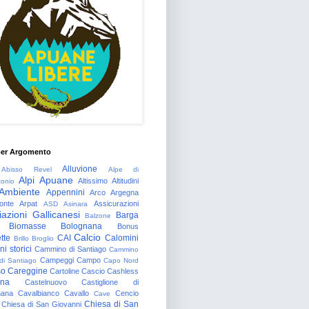
per Argomento
Alluvione
Abisso Revel
Alpe di
Alpi Apuane
Altissimo
Altitudini
tonio
Ambiente
Appennini
Arco
Argegna
onte
Arpat
Assicurazioni
ASD
Asinara
azioni Gallicanesi
Barga
Balzone
Biomasse
Bolognana
Bonus
Calcio
tte
CAI
Calomini
Brillo
Broglio
i storici
Cammino di Santiago
Cammino
Campeggi
Campo
 di Santiago
Capo Nord
so
Careggine
Cartoline
Cascio
Cashless
gna
Castelnuovo
Castiglione di
nana
Cavalbianco
Cavallo
Cencio
Cave
Chiesa di San
Chiesa di San Giovanni