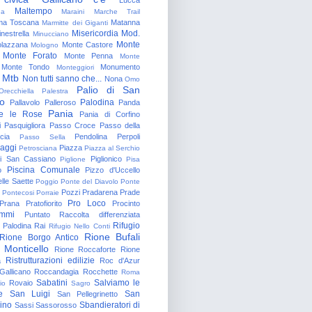
Maltempo
na
Maraini
Marche Trail
a Toscana
Matanna
Marmitte dei Giganti
Misericordia
Mod.
nestrella
Minucciano
Monte
lazzana
Monte Castore
Mologno
Monte Forato
Monte Penna
Monte
Monte Tondo
Monumento
Monteggiori
Mtb
Non tutti sanno che...
Nona
Omo
Palio di San
Orecchiella
Palestra
o
Palodina
Pallavolo
Palleroso
Panda
Pania
e le Rose
Pania di Corfino
i
Pasquigliora
Passo Croce
Passo della
cia
Pendolina
Perpoli
Passo Sella
aggi
Piazza
Petrosciana
Piazza al Serchio
di San Cassiano
Piglionico
Piglione
Pisa
Piscina Comunale
o
Pizzo d'Uccello
lle Saette
Poggio
Ponte del Diavolo
Ponte
Pozzi
Pradarena
Prade
Pontecosi
Porraie
Pro Loco
Prana
Pratofiorito
Procinto
ammi
Puntato
Raccolta differenziata
Rifugio
Palodina
Rai
Rifugio Nello Conti
Rione Bufali
Rione Borgo Antico
 Monticello
Rione Roccaforte
Rione
Ristrutturazioni edilizie
a
Roc d'Azur
allicano
Roccandagia
Rocchette
Roma
Sabatini
Salviamo le
Rovaio
io
Sagro
e
San Luigi
San
San Pellegrinetto
rino
Sbandieratori di
Sassi
Sassorosso