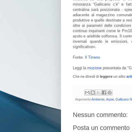
minoranza “Gallicano c’è” e fat
centralina sarà posizionata - spi
adiacente al magazzino comunale 
produttive e quelle destinate a resi
oltre ai parametri delle condizio
continuo inquinanti come le Pm10 (l
azoto e anidride solforosa. Il contr
invernali quando le emissioni,
significative».
Fonte:
Il Tirreno
Leggi la
mozione
presentata da "Ga
Che ne diresti di
leggere
un altro
art
Argomento
Ambiente
,
Arpat
,
Gallicano N
Nessun commento:
Posta un commento