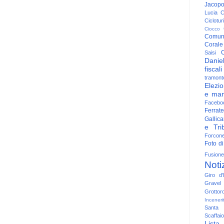
Jacop
Lucia
C
Ciclotu
Ciocco
Comun
Corale
C
Saisi
Danie
fiscali
tramont
Elezio
e man
Facebo
Ferrate
Gallica
e Trib
Forcon
Foto di
Fusione
Noti
Giro d'I
Gravel
Grottor
Inceneri
Santa
Scaffaio
Lista