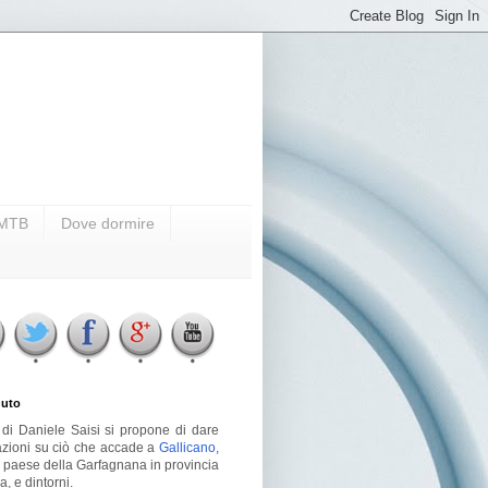
i MTB
Dove dormire
uto
g di Daniele Saisi si propone di dare
azioni su ciò che accade a
Gallicano
,
o paese della Garfagnana in provincia
a, e dintorni.