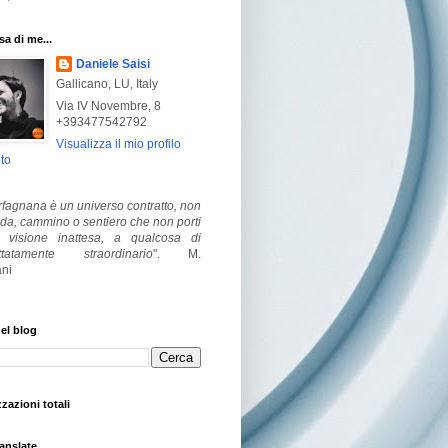
a di me...
Daniele Saisi
Gallicano, LU, Italy
Via IV Novembre, 8
+393477542792
Visualizza il mio profilo
to
fagnana è un universo contratto, non
ada, cammino o sentiero che non porti
visione inattesa, a qualcosa di
ttatamente straordinario
".
M.
ni
el blog
zzazioni totali
anslate