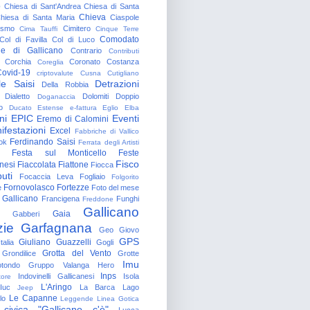
o
Chiesa di Sant'Andrea
Chiesa di Santa
Chieva
hiesa di Santa Maria
Ciaspole
rismo
Cimitero
Cima Tauffi
Cinque Terre
Comodato
Col di Favilla
Col di Luco
e di Gallicano
Contrario
Contributi
Corchia
Coronato
Costanza
Coreglia
ovid-19
criptovalute
Cusna
Cutigliano
le Saisi
Detrazioni
Della Robbia
Dialetto
Dolomiti
Doppio
Doganaccia
o
Ducato Estense
e-fattura
Eglio
Elba
ni
EPIC
Eventi
Eremo di Calomini
ifestazioni
Excel
Fabbriche di Vallico
Ferdinando Saisi
ok
Ferrata degli Artisti
Festa sul Monticello
Feste
Fisco
nesi
Fiaccolata
Fiattone
Fiocca
uti
Focaccia Leva
Fogliaio
Folgorito
Fornovolasco
Fortezze
e
Foto del mese
 Gallicano
Francigena
Funghi
Freddone
Gallicano
Gaia
Gabberi
zie
Garfagnana
Geo
Giovo
GPS
Giuliano Guazzelli
talia
Gogli
Grotta del Vento
Grondilice
Grotte
Imu
otondo
Gruppo Valanga
Hero
Inps
Indovinelli Gallicanesi
Isola
tore
L'Aringo
Iuc
La Barca
Lago
Jeep
Le Capanne
lo
Leggende
Linea Gotica
 civica "Gallicano c'è"
Lucca