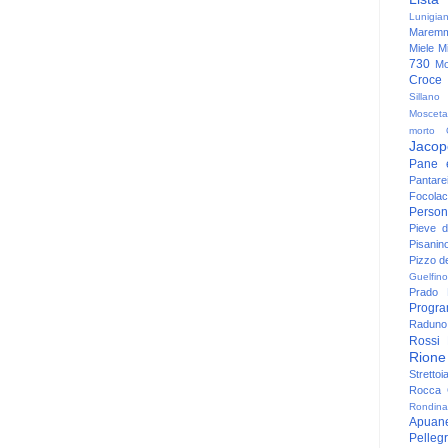
Lunigia
Maremm
Miele
Mi
730
Mo
Croce
Sillano
Mosceta
morto
Jacop
Pane 
Pantare
Focolac
Person
Pieve 
Pisanin
Pizzo de
Guelfino
Prado
Progr
Raduno 
Rossi
Rione
Strettoi
Rocca G
Rondina
Apuan
Pelleg