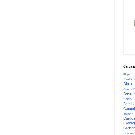
Cerca 
3Epic
Sant'An
Altro
Ar
Arni
Associ
Bertini
Bricche
Cammin
Italiano
Cardo
Casta
Garfag
Cervinia