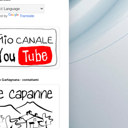
ed by
Translate
n Garfagnana - contattami