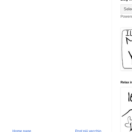
Power
Relax i
Home page
Post più vecchio