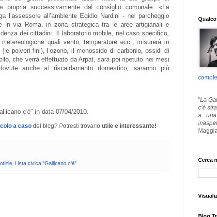
ta propria successivamente dal consiglio comunale. «La
ega l’assessore all’ambiente Egidio Nardini - nel parcheggio
Qualcos
in via Roma, in zona strategica tra le aree artigianali e
denza dei cittadini. Il laboratorio mobile, nel caso specifico,
ni metereologiche quali vento, temperature ecc., misurerà in
e polveri fini), l’ozono, il monossido di carbonio, ossidi di
ollo, che verrà effettuato da Arpat, sarà poi ripetuto nei mesi
 dovute anche al riscaldamento domestico, saranno più
comple
"
La Gar
c’è str
llicano c'è" in data 07/04/2010.
a una 
inaspe
icolo a caso
del blog? Potresti trovarlo
utile e interessante!
Maggia
Cerca n
otizie
,
Lista civica "Gallicano c'è"
Visuali
Blog Tr