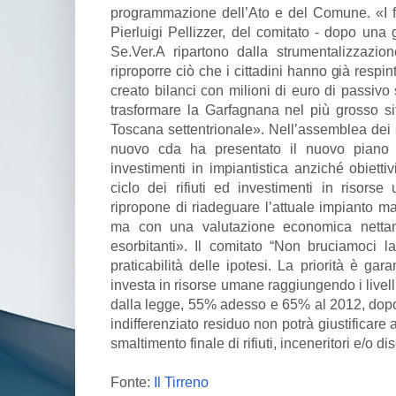
programmazione dell’Ato e del Comune. «I fur
Pierluigi Pellizzer, del comitato - dopo una g
Se.Ver.A ripartono dalla strumentalizzazion
riproporre ciò che i cittadini hanno già resp
creato bilanci con milioni di euro di passi
trasformare la Garfagnana nel più grosso sito
Toscana settentrionale». Nell’assemblea dei s
nuovo cda ha presentato il nuovo piano i
investimenti in impiantistica anziché obiettiv
ciclo dei rifiuti ed investimenti in risorse
ripropone di riadeguare l’attuale impianto m
ma con una valutazione economica nettam
esorbitanti». Il comitato “Non bruciamoci 
praticabilità delle ipotesi. La priorità è gara
investa in risorse umane raggiungendo i livelli 
dalla legge, 55% adesso e 65% al 2012, dopo
indifferenziato residuo non potrà giustificare
smaltimento finale di rifiuti, inceneritori e/o di
Fonte:
Il Tirreno