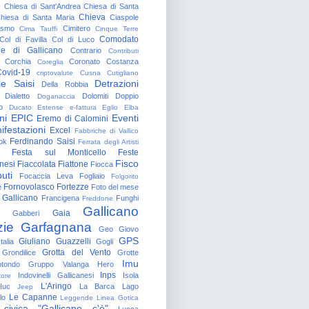
o
Chiesa di Sant'Andrea
Chiesa di Santa
Chieva
hiesa di Santa Maria
Ciaspole
rismo
Cimitero
Cima Tauffi
Cinque Terre
Comodato
Col di Favilla
Col di Luco
e di Gallicano
Contrario
Contributi
Corchia
Coronato
Costanza
Coreglia
ovid-19
criptovalute
Cusna
Cutigliano
le Saisi
Detrazioni
Della Robbia
Dialetto
Dolomiti
Doppio
Doganaccia
o
Ducato Estense
e-fattura
Eglio
Elba
ni
EPIC
Eventi
Eremo di Calomini
ifestazioni
Excel
Fabbriche di Vallico
Ferdinando Saisi
ok
Ferrata degli Artisti
Festa sul Monticello
Feste
Fisco
nesi
Fiaccolata
Fiattone
Fiocca
uti
Focaccia Leva
Fogliaio
Folgorito
Fornovolasco
Fortezze
e
Foto del mese
 Gallicano
Francigena
Funghi
Freddone
Gallicano
Gaia
Gabberi
zie
Garfagnana
Geo
Giovo
GPS
Giuliano Guazzelli
talia
Gogli
Grotta del Vento
Grondilice
Grotte
Imu
otondo
Gruppo Valanga
Hero
Inps
Indovinelli Gallicanesi
Isola
tore
L'Aringo
Iuc
La Barca
Lago
Jeep
Le Capanne
lo
Leggende
Linea Gotica
 civica "Gallicano c'è"
Lucca