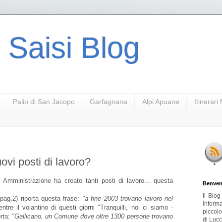
 Saisi Blog
Palio di San Jacopo
Garfagnana
Alpi Apuane
Itinerar
ovi posti di lavoro?
le Amministrazione ha creato tanti posti di lavoro... questa
Benven
Il Blo
(pag.2) riporta questa frase:
"a fine 2003 trovano lavoro nel
inform
ntre il volantino di questi giorni "Tranquilli, noi ci siamo -
piccol
orta:
"Gallicano, un Comune dove oltre 1300 persone trovano
di Lucc