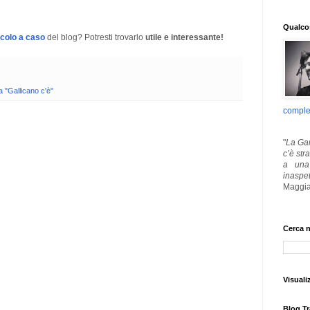
Qualcos
icolo a caso
del blog? Potresti trovarlo
utile e interessante!
a "Gallicano c'è"
comple
"
La Gar
c’è str
a una 
inaspe
Maggia
Cerca n
Visuali
Blog Tr