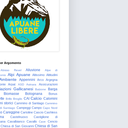
per Argomento
Alluvione
Abisso Revel
Alpe di
Alpi Apuane
Altissimo
Altitudini
tonio
Ambiente
Appennini
Arco
Argegna
onte
Arpat
Assicurazioni
ASD
Asinara
azioni Gallicanesi
Barga
Balzone
Biomasse
Bolognana
Bonus
Calcio
tte
CAI
Calomini
Brillo
Broglio
i storici
Cammino di Santiago
Cammino
Campeggi
Campo
 di Santiago
Capo Nord
so
Careggine
Cartoline
Cascio
Cashless
gna
Castelnuovo
Castiglione di
nana
Cavalbianco
Cavallo
Cencio
Cave
Chiesa di San
Chiesa di San Giovanni