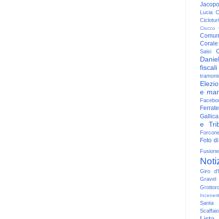
Jacop
Lucia
C
Ciclotu
Ciocco
Comun
Corale
C
Saisi
Danie
fiscali
tramont
Elezio
e man
Facebo
Ferrate
Gallica
e Trib
Forcon
Foto di
Fusione
Noti
Giro d'I
Gravel
Grottor
Inceneri
Santa
Scaffaio
Lista