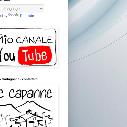
ed by
Translate
n Garfagnana - contattami