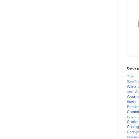
Cerca 
3Epic
Sant'An
Altro
Ar
Arni
Associ
Bertini
Bricche
Cammin
Italiano
Cardo
Casta
Garfag
Cervinia