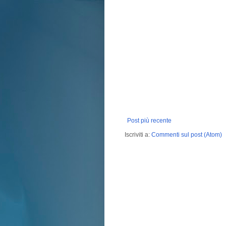
Post più recente
Iscriviti a:
Commenti sul post (Atom)