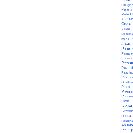
Lunigia
Maremm
Miele
Mi
730
Mo
Croce
Sillano
Mosceta
morto
Jacop
Pane 
Pantare
Focolac
Person
Pieve 
Pisanin
Pizzo de
Guelfino
Prado
Progr
Raduno 
Rossi
Rione
Strettoi
Rocca G
Rondina
Apuan
Pelleg