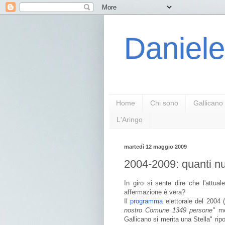
Daniele
Home
Chi sono
Gallicano
L'Aringo
martedì 12 maggio 2009
2004-2009: quanti nu
In giro si sente dire che l'attua
affermazione è vera?
Il
programma
elettorale del 2004 
nostro Comune 1349 persone"
me
Gallicano si merita una Stella" rip