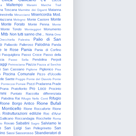
Maltempo
na
Maraini
Marche Trail
a Toscana
Matanna
Marmitte dei Giganti
Misericordia
Mod.
nestrella
Minucciano
Monte
lazzana
Monte Castore
Mologno
Monte Forato
Monte Penna
Monte
Monte Tondo
Monumento
Monteggiori
Mtb
Non tutti sanno che...
Nona
Omo
Palio di San
Orecchiella
Palestra
o
Palodina
Pallavolo
Palleroso
Panda
Pania
e le Rose
Pania di Corfino
i
Pasquigliora
Passo Croce
Passo della
cia
Pendolina
Perpoli
Passo Sella
aggi
Piazza
Petrosciana
Piazza al Serchio
di San Cassiano
Piglionico
Piglione
Pisa
Piscina Comunale
o
Pizzo d'Uccello
lle Saette
Poggio
Ponte del Diavolo
Ponte
Pozzi
Pradarena
Prade
Pontecosi
Porraie
Pro Loco
Prana
Pratofiorito
Procinto
ammi
Puntato
Raccolta differenziata
Rifugio
Palodina
Rai
Rifugio Nello Conti
Rione Bufali
Rione Borgo Antico
 Monticello
Rione Roccaforte
Rione
Ristrutturazioni edilizie
a
Roc d'Azur
allicano
Roccandagia
Rocchette
Roma
Sabatini
Salviamo le
Rovaio
io
Sagro
e
San Luigi
San
San Pellegrinetto
rino
Sbandieratori di
Sassi
Sassorosso