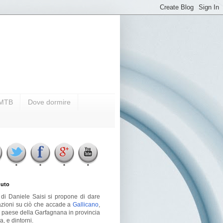
i MTB
Dove dormire
uto
g di Daniele Saisi si propone di dare
azioni su ciò che accade a
Gallicano
,
o paese della Garfagnana in provincia
a, e dintorni.