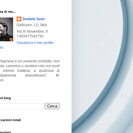
a di me...
Daniele Saisi
Gallicano, LU, Italy
Via IV Novembre, 8
+393477542792
Visualizza il mio profilo
to
fagnana è un universo contratto, non
ada, cammino o sentiero che non porti
visione inattesa, a qualcosa di
ttatamente straordinario
".
M.
ni
el blog
zzazioni totali
anslate