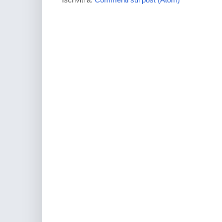
Iscriviti a:
Commenti sul post (Atom)