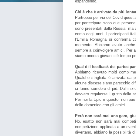
espandendo.
Chi è che è arrivato da più lont
Purtroppo per via del Covid quest’a
per partecipare sono due persone
sono presentati dalla Russia, ma 
corso degli anni. I partecipanti it
l’Emilia Romagna si conferma com
momento. Abbiamo avuto anche 
sempre a coinvolgere amici. Per a
siamo ancora giovani c’è tempo per 
Qual è il feedback dei partecipant
Abbiamo ricevuto molti complimen
Qualche strigliata è arrivata da 
alcune discese siano parecchio diffi
ci fanno sorridere di più. Dall’in
davvero regalasse il gusto della s
Per noi la Epic è questo, non può 
della domenica con gli amici.
Però non sarà mai una gara, gi
No, esatto non sarà mai competiti
competizione applicata a un evento 
divertano, abbiano la possibilità di