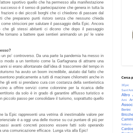
fattore sportivo quello che ha permesso alla manifestazione
 successo è il senso di partecipazione che genera in tutta la
e frazioni o dei piccoli borghi che ci chiedono di passare dal
volti che preparano punti ristoro senza che nessuno chieda
i come striscioni per salutare il passaggio della Epic. Ancora
to che gli stessi abitanti ci dicono che dopo il passaggio
 che tornano a battere quei sentieri animando un po’ le varie
desso?
o un po’ controverso. Da una parte la pandemia ha messo in
ato modo a un territorio come la Garfagnana di attrarre una
anni si erano allontanate dall’idea di trascorrere del tempo in
loturismo ha avuto un boom incredibile, aiutato dal fatto che
onsentono praticamente a tutti di macinare chilometri anche in
Cerca 
e gli enti si prendano cura con costanza della sentieristica
3Epic
ncino a offrire servizi come colonnine per la ricarica delle
Sant'An
 terrtitorio da solo è in grado di garantire afflusso turistico e
Altro
un piccolo passo per consolidare il turismo, soprattutto quello
Ar
Arni
Associ
Bertini
e la Epic rappresenti una vetrina di inestimabile valore per
Bricche
Cammin
erienziale è a oggi una delle risorse su cui puntare di più per
Italiano
passi avanti concreti possono essere fatti solo operando
Cardo
a una comunicazione efficace. Lunga vita alla Epic!