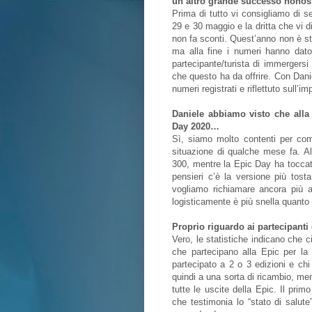
un altro grande successo nonosta
Prima di tutto vi consigliamo di se
29 e 30 maggio e la dritta che vi d
non fa sconti. Quest’anno non è st
ma alla fine i numeri hanno dat
partecipante/turista di immergersi 
che questo ha da offrire. Con Dani
numeri registrati e riflettuto sull’
Daniele abbiamo visto che alla
Day 2020…
Sì, siamo molto contenti per com
situazione di qualche mese fa. Al
300, mentre la Epic Day ha toccato
pensieri c’è la versione più tos
vogliamo richiamare ancora più a
logisticamente è più snella quanto
Proprio riguardo ai partecipanti
Vero, le statistiche indicano che ci
che partecipano alla Epic per la 
partecipato a 2 o 3 edizioni e ch
quindi a una sorta di ricambio, me
tutte le uscite della Epic. Il pri
che testimonia lo “stato di salu