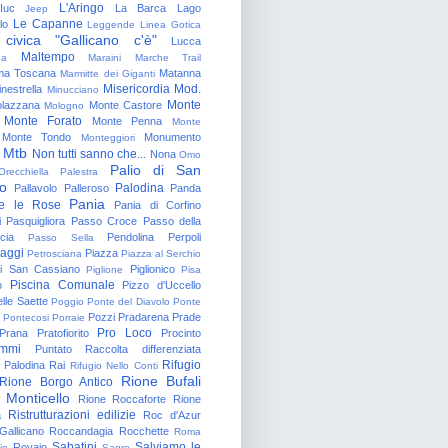
L'Aringo
Iuc
La Barca
Lago
Jeep
Le Capanne
lo
Leggende
Linea Gotica
 civica "Gallicano c'è"
Lucca
Maltempo
na
Maraini
Marche Trail
a Toscana
Matanna
Marmitte dei Giganti
Misericordia
Mod.
nestrella
Minucciano
Monte
lazzana
Monte Castore
Mologno
Monte Forato
Monte Penna
Monte
Monte Tondo
Monumento
Monteggiori
Mtb
Non tutti sanno che...
Nona
Omo
Palio di San
Orecchiella
Palestra
o
Palodina
Pallavolo
Palleroso
Panda
Pania
e le Rose
Pania di Corfino
i
Pasquigliora
Passo Croce
Passo della
cia
Pendolina
Perpoli
Passo Sella
aggi
Piazza
Petrosciana
Piazza al Serchio
di San Cassiano
Piglionico
Piglione
Pisa
Piscina Comunale
o
Pizzo d'Uccello
lle Saette
Poggio
Ponte del Diavolo
Ponte
Pozzi
Pradarena
Prade
Pontecosi
Porraie
Pro Loco
Prana
Pratofiorito
Procinto
ammi
Puntato
Raccolta differenziata
Rifugio
Palodina
Rai
Rifugio Nello Conti
Rione Bufali
Rione Borgo Antico
 Monticello
Rione Roccaforte
Rione
Ristrutturazioni edilizie
a
Roc d'Azur
allicano
Roccandagia
Rocchette
Roma
Sabatini
Salviamo le
Rovaio
io
Sagro