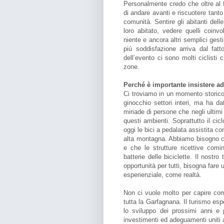
Personalmente credo che oltre al 
di andare avanti e riscuotere tanto
comunità. Sentire gli abitanti dell
loro abitato, vedere quelli coin
niente e ancora altri semplici gest
più soddisfazione arriva dal fat
dell’evento ci sono molti ciclisti
zone.
Perché è importante insistere a
Ci troviamo in un momento storic
ginocchio settori interi, ma ha d
miriade di persone che negli ultimi 
questi ambienti. Soprattutto il cic
oggi le bici a pedalata assistita c
alta montagna. Abbiamo bisogno ch
e che le strutture ricettive comi
batterie delle biciclette. Il nostro
opportunità per tutti, bisogna fare 
esperienziale, come realtà.
Non ci vuole molto per capire com
tutta la Garfagnana. Il turismo esp
lo sviluppo dei prossimi anni e 
investimenti ed adeguamenti uniti 