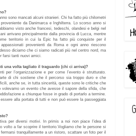
ano?
nno sono mancati alcuni stranieri. Chi ha fatto più chilometri
 proveniente da Danimarca e Inghilterra. Lo scorso anno si
abbiamo visto anche francesi, tedeschi, olandesi e belgi nel
aliani arrivano principalmente dalla provincia di Lucca, mentre
e territorio in cui la Epic ha fatto più conquiste per il
appassionati provenienti da Roma e ogni anno riescono
desso diciamo che ci siamo radicati più nel centro nord, ma
farsi tanti nuovi amici.
i una volta tagliato il traguardo (chi ci arriva)?
ti per l’organizzazione e per come l’evento è strutturato.
parte di chi sostiene che il percorso sia troppo duro e che
cili, anche se, in tutta sincerità, queste sono le critiche che
izio volevamo un evento che avesse il sapore della sfida, che
oddisfazione a chiunque fosse in grado di portarlo a termine.
essere alla portata di tutti e non può essere la passeggiata
usto?
va per diversi motivi. In primis a noi non piace l’idea di
volto a far scoprire il territorio.Vogliamo che le persone si
 fermarsi tranquillamente a un ristoro, scattare un foto per il