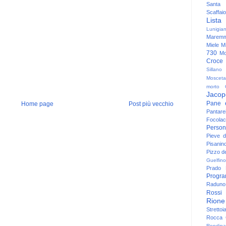
Santa
Scaffaio
Lista
Lunigia
Maremm
Miele
Mi
730
Mo
Croce
Sillano
Mosceta
morto
Jacop
Pane 
Home page
Post più vecchio
Pantare
Focolac
Person
Pieve 
Pisanin
Pizzo de
Guelfino
Prado
Progr
Raduno 
Rossi
Rione
Strettoi
Rocca G
Rondina