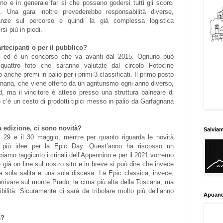
 e in generale far sì che possano godersi tutti gli scorci
 Una gara inoltre prevederebbe responsabilità diverse,
anze sul percorso e quindi la già complessa logistica
si più in piedi.
artecipanti o per il pubblico?
ti ed è un concorso che va avanti dal 2015. Ognuno può
uattro foto che saranno valutate dal circolo Fotocine
che premi in palio per i primi 3 classificati. Il primo posto
nana, che viene offerto da un agriturismo ogni anno diverso,
 ma il vincitore è atteso presso una struttura balneare di
to c’è un cesto di prodotti tipici messo in palio da Garfagnana
 edizione, ci sono novità?
Salvia
l 29 e il 30 maggio, mentre per quanto riguarda le novità
più idee per la Epic Day. Quest’anno ha riscosso un
amo raggiunto i crinali dell’Appennino e per il 2021 vorremo
è già on line sul nostro sito e in breve si può dire che invece
na sola salita e una sola discesa. La Epic classica, invece,
arrivare sul monte Prado, la cima più alta della Toscana, ma
ibilità. Sicuramente ci sarà da tribolare molto più dell’anno
Apuane
e?