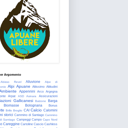
per Argomento
Alluvione
Abisso Revel
Alpe di
Alpi Apuane
Altissimo
Altitudini
tonio
Ambiente
Appennini
Arco
Argegna
onte
Arpat
Assicurazioni
ASD
Asinara
azioni Gallicanesi
Barga
Balzone
Biomasse
Bolognana
Bonus
Calcio
tte
CAI
Calomini
Brillo
Broglio
i storici
Cammino di Santiago
Cammino
Campeggi
Campo
 di Santiago
Capo Nord
so
Careggine
Cartoline
Cascio
Cashless