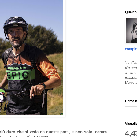
Qualcos
comple
"
La Gar
c’è str
a una 
inaspe
Maggia
Cerca n
Visuali
4,4
più duro che si veda da queste parti, e non solo, centra