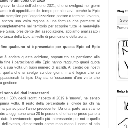
nte le difficoltà del 2020
gnarvi le date dell’edizione 2021, che si svolgerà nei giorni
iamo è di approfittare del tempo per allenarvi, perché la Epic
Blog Tr
ato semplice per l’organizzazione portare a termine l’evento,
o ancora una volta ragione a una formula che permette al
completamente nel territorio per scoprire tutte le meraviglie
Power
ele Saisi, presidente dell’associazione, abbiamo analizzato i
importanza della Epic a livello di promozione della zona.
 fine qualcuno si è presentato per questa Epic ed Epic
e è andata questa edizione, soprattutto se pensiamo alla
la fine i partecipanti alla Epic hanno raggiunto quasi quota
 a sua volta un buon numero di iscritti. Al centro dei nostri
ta, quella che si svolge su due giorni, ma è logico che se
ppassionati la Epic Day sia un’occasione d’oro visto che
 a gestione.
Relax i
 ci sono dei dati interessanti…
rca il 50% degli iscritti rispetto al 2019 è “nuovo”, nel senso
prima volta. Il resto della percentuale si divide tra chi ha
i ha partecipato l’anno precedente. Da una parte assistiamo
ntre a oggi sono circa 20 le persone che hanno preso parte a
mo dato è ovviamente quello più interessante per noi e quello
te” dell’evento, dimostrando come man mano il nome si stia