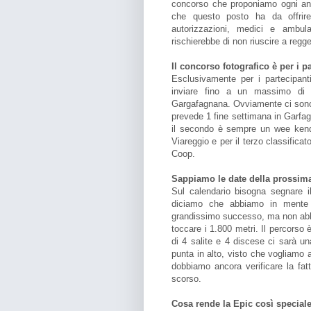
concorso che proponiamo ogni anno
che questo posto ha da offrire.
autorizzazioni, medici e ambul
rischierebbe di non riuscire a regger
Il concorso fotografico è per i p
Esclusivamente per i partecipan
inviare fino a un massimo di q
Gargafagnana. Ovviamente ci sono an
prevede 1 fine settimana in Garfag
il secondo è sempre un wee kend,
Viareggio e per il terzo classifica
Coop.
Sappiamo le date della prossima
Sul calendario bisogna segnare i
diciamo che abbiamo in mente 
grandissimo successo, ma non abbi
toccare i 1.800 metri. Il percorso 
di 4 salite e 4 discese ci sarà u
punta in alto, visto che vogliamo 
dobbiamo ancora verificare la fatt
scorso.
Cosa rende la Epic così special