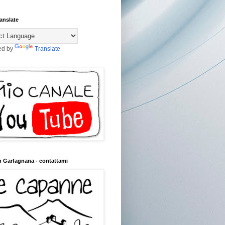
anslate
ed by
Translate
n Garfagnana - contattami