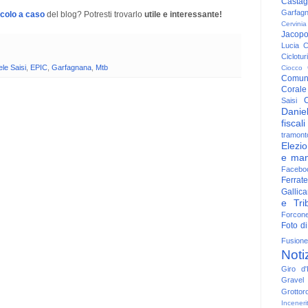
Casta
Garfag
icolo a caso
del blog? Potresti trovarlo
utile e interessante!
Cervinia
Jacop
Lucia
C
Ciclotu
le Saisi
,
EPIC
,
Garfagnana
,
Mtb
Ciocco
Comun
Corale
C
Saisi
Danie
fiscali
tramont
Elezio
e man
Facebo
Ferrate
Gallica
e Trib
Forcon
Foto di
Fusione
Noti
Giro d'I
Gravel
Grottor
Inceneri