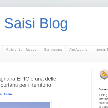
 Saisi Blog
Palio di San Jacopo
Garfagnana
Alpi Apuane
Itinerar
agnana EPIC è una delle
ortanti per il territorio
Benven
na Dream
.
Il Blo
inform
piccol
di Lucc