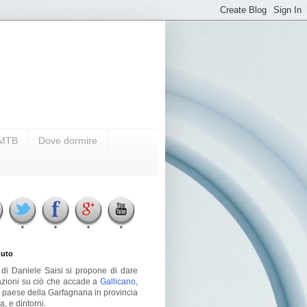
i MTB
Dove dormire
uto
g di Daniele Saisi si propone di dare
azioni su ciò che accade a
Gallicano
,
o paese della Garfagnana in provincia
a, e dintorni.