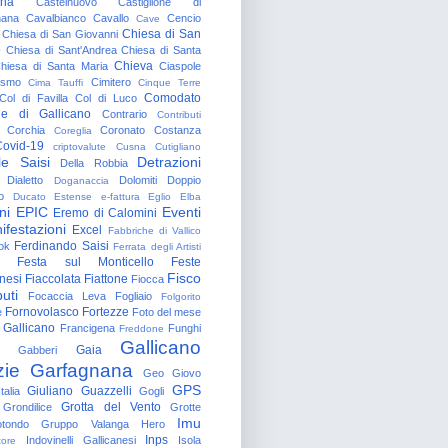
gna
Castelnuovo
Castiglione di
nana
Cavalbianco
Cavallo
Cencio
Cave
Chiesa di San
Chiesa di San Giovanni
o
Chiesa di Sant'Andrea
Chiesa di Santa
Chieva
hiesa di Santa Maria
Ciaspole
rismo
Cimitero
Cima Tauffi
Cinque Terre
Comodato
Col di Favilla
Col di Luco
e di Gallicano
Contrario
Contributi
Corchia
Coronato
Costanza
Coreglia
ovid-19
criptovalute
Cusna
Cutigliano
le Saisi
Detrazioni
Della Robbia
Dialetto
Dolomiti
Doppio
Doganaccia
o
Ducato Estense
e-fattura
Eglio
Elba
ni
EPIC
Eventi
Eremo di Calomini
ifestazioni
Excel
Fabbriche di Vallico
Ferdinando Saisi
ok
Ferrata degli Artisti
Festa sul Monticello
Feste
Fisco
nesi
Fiaccolata
Fiattone
Fiocca
uti
Focaccia Leva
Fogliaio
Folgorito
Fornovolasco
Fortezze
e
Foto del mese
 Gallicano
Francigena
Funghi
Freddone
Gallicano
Gaia
Gabberi
zie
Garfagnana
Geo
Giovo
GPS
Giuliano Guazzelli
talia
Gogli
Grotta del Vento
Grondilice
Grotte
Imu
otondo
Gruppo Valanga
Hero
Inps
Indovinelli Gallicanesi
Isola
tore