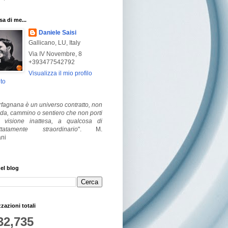
a di me...
Daniele Saisi
Gallicano, LU, Italy
Via IV Novembre, 8
+393477542792
Visualizza il mio profilo
to
fagnana è un universo contratto, non
ada, cammino o sentiero che non porti
visione inattesa, a qualcosa di
ttatamente straordinario
".
M.
ni
el blog
zzazioni totali
32,735