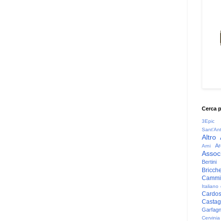
Cerca 
3Epic
Sant'An
Altro
Ar
Arni
Associ
Bertini
Bricche
Cammin
Italiano
Cardo
Casta
Garfag
Cervinia