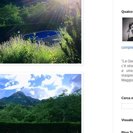
Qualcos
comple
"
La Gar
c’è str
a una 
inaspe
Maggia
Cerca n
Visuali
Blog Tr