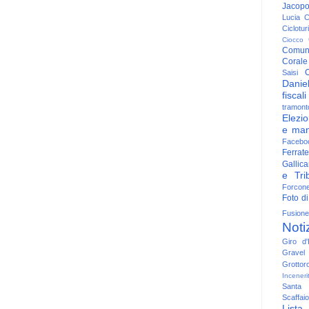
Jacop
Lucia
C
Ciclotu
Ciocco
Comun
Corale
C
Saisi
Danie
fiscali
tramont
Elezio
e man
Facebo
Ferrate
Gallica
e Trib
Forcon
Foto di
Fusione
Noti
Giro d'I
Gravel
Grottor
Inceneri
Santa
Scaffaio
Lista