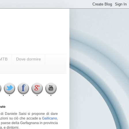
i MTB
Dove dormire
uto
g di Daniele Saisi si propone di dare
azioni su ciò che accade a
Gallicano
,
o paese della Garfagnana in provincia
a, e dintorni.