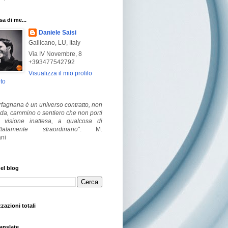
a di me...
Daniele Saisi
Gallicano, LU, Italy
Via IV Novembre, 8
+393477542792
Visualizza il mio profilo
to
fagnana è un universo contratto, non
ada, cammino o sentiero che non porti
visione inattesa, a qualcosa di
ttatamente straordinario
".
M.
ni
el blog
zzazioni totali
anslate