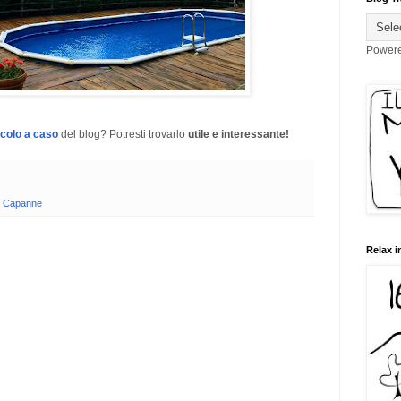
Power
icolo a caso
del blog? Potresti trovarlo
utile e interessante!
 Capanne
Relax i