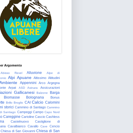
per Argomento
Alluvione
Abisso Revel
Alpe di
Alpi Apuane
Altissimo
Altitudini
tonio
Ambiente
Appennini
Arco
Argegna
onte
Arpat
Assicurazioni
ASD
Asinara
azioni Gallicanesi
Barga
Balzone
Biomasse
Bolognana
Bonus
Calcio
tte
CAI
Calomini
Brillo
Broglio
i storici
Cammino di Santiago
Cammino
Campeggi
Campo
 di Santiago
Capo Nord
so
Careggine
Cartoline
Cascio
Cashless
gna
Castelnuovo
Castiglione di
nana
Cavalbianco
Cavallo
Cencio
Cave
Chiesa di San
Chiesa di San Giovanni