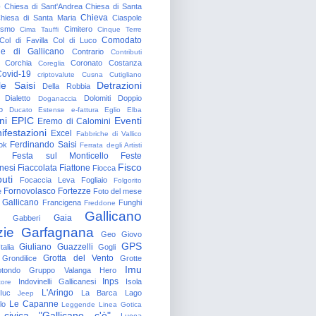
o
Chiesa di Sant'Andrea
Chiesa di Santa
Chieva
hiesa di Santa Maria
Ciaspole
rismo
Cimitero
Cima Tauffi
Cinque Terre
Comodato
Col di Favilla
Col di Luco
e di Gallicano
Contrario
Contributi
Corchia
Coronato
Costanza
Coreglia
ovid-19
criptovalute
Cusna
Cutigliano
le Saisi
Detrazioni
Della Robbia
Dialetto
Dolomiti
Doppio
Doganaccia
o
Ducato Estense
e-fattura
Eglio
Elba
ni
EPIC
Eventi
Eremo di Calomini
ifestazioni
Excel
Fabbriche di Vallico
Ferdinando Saisi
ok
Ferrata degli Artisti
Festa sul Monticello
Feste
Fisco
nesi
Fiaccolata
Fiattone
Fiocca
uti
Focaccia Leva
Fogliaio
Folgorito
Fornovolasco
Fortezze
e
Foto del mese
 Gallicano
Francigena
Funghi
Freddone
Gallicano
Gaia
Gabberi
zie
Garfagnana
Geo
Giovo
GPS
Giuliano Guazzelli
talia
Gogli
Grotta del Vento
Grondilice
Grotte
Imu
otondo
Gruppo Valanga
Hero
Inps
Indovinelli Gallicanesi
Isola
tore
L'Aringo
Iuc
La Barca
Lago
Jeep
Le Capanne
lo
Leggende
Linea Gotica
 civica "Gallicano c'è"
Lucca