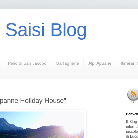
 Saisi Blog
Palio di San Jacopo
Garfagnana
Alpi Apuane
Itinerar
apanne Holiday House"
Benven
Il Blo
inform
piccol
di Lucc