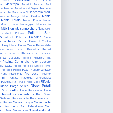
Maltempo
na
Maraini
Marche Trail
a Toscana
Matanna
Marmitte dei Giganti
Misericordia
Mod.
nestrella
Minucciano
Monte
lazzana
Monte Castore
Mologno
Monte Forato
Monte Penna
Monte
Monte Tondo
Monumento
Monteggiori
Mtb
Non tutti sanno che...
Nona
Omo
Palio di San
Orecchiella
Palestra
o
Palodina
Pallavolo
Palleroso
Panda
Pania
e le Rose
Pania di Corfino
i
Pasquigliora
Passo Croce
Passo della
cia
Pendolina
Perpoli
Passo Sella
aggi
Piazza
Petrosciana
Piazza al Serchio
di San Cassiano
Piglionico
Piglione
Pisa
Piscina Comunale
o
Pizzo d'Uccello
lle Saette
Poggio
Ponte del Diavolo
Ponte
Pozzi
Pradarena
Prade
Pontecosi
Porraie
Pro Loco
Prana
Pratofiorito
Procinto
ammi
Puntato
Raccolta differenziata
Rifugio
Palodina
Rai
Rifugio Nello Conti
Rione Bufali
Rione Borgo Antico
 Monticello
Rione Roccaforte
Rione
Ristrutturazioni edilizie
a
Roc d'Azur
allicano
Roccandagia
Rocchette
Roma
Sabatini
Salviamo le
Rovaio
io
Sagro
e
San Luigi
San
San Pellegrinetto
rino
Sbandieratori di
Sassi
Sassorosso