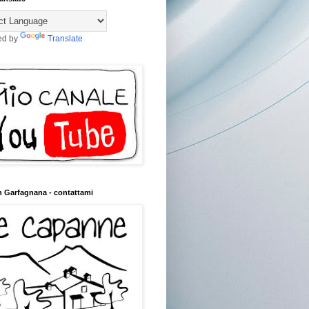
ed by
Translate
n Garfagnana - contattami