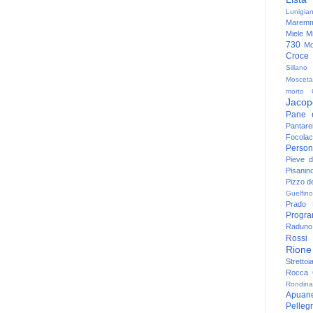
Lunigia
Maremm
Miele
Mi
730
Mo
Croce
Sillano
Mosceta
morto
Jacop
Pane 
Pantare
Focolac
Person
Pieve 
Pisanin
Pizzo de
Guelfino
Prado
Progr
Raduno 
Rossi
Rione
Strettoi
Rocca G
Rondina
Apuan
Pelleg