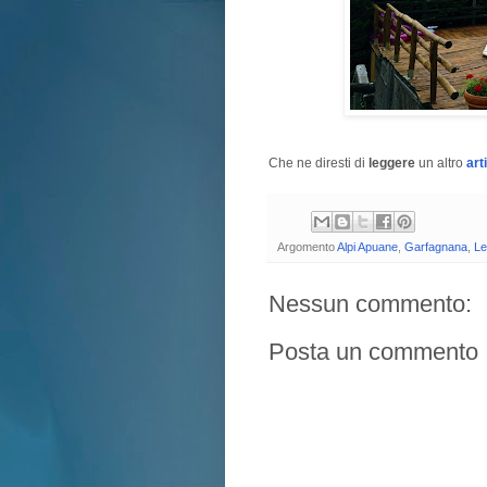
Che ne diresti di
leggere
un altro
art
Argomento
Alpi Apuane
,
Garfagnana
,
Le
Nessun commento:
Posta un commento