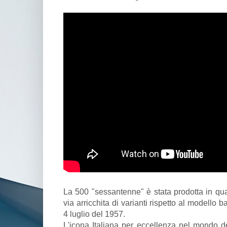
La 500 "sessantenne" è stata prodotta in quas
via arricchita di varianti rispetto al modello b
4 luglio del 1957.
L'icona Italiana per eccellenza nel mondo de