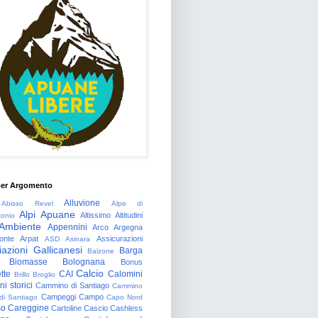
per Argomento
Alluvione
Abisso Revel
Alpe di
Alpi Apuane
Altissimo
Altitudini
tonio
Ambiente
Appennini
Arco
Argegna
onte
Arpat
Assicurazioni
ASD
Asinara
azioni Gallicanesi
Barga
Balzone
Biomasse
Bolognana
Bonus
Calcio
tte
CAI
Calomini
Brillo
Broglio
i storici
Cammino di Santiago
Cammino
Campeggi
Campo
 di Santiago
Capo Nord
so
Careggine
Cartoline
Cascio
Cashless