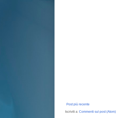
Post più recente
Iscriviti a:
Commenti sul post (Atom)