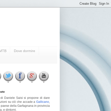
i MTB
Dove dormire
uto
g di Daniele Saisi si propone di dare
azioni su ciò che accade a
Gallicano
,
o paese della Garfagnana in provincia
a, e dintorni.