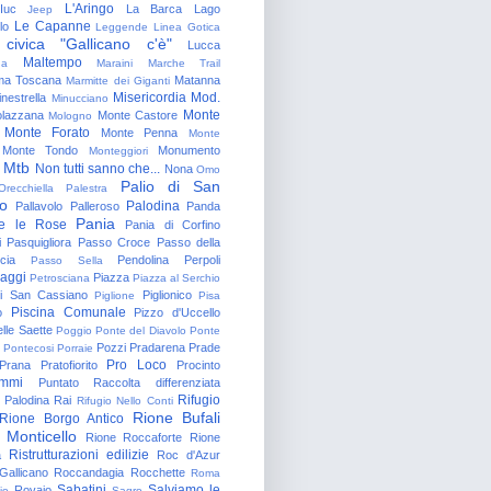
L'Aringo
Iuc
La Barca
Lago
Jeep
Le Capanne
lo
Leggende
Linea Gotica
 civica "Gallicano c'è"
Lucca
Maltempo
na
Maraini
Marche Trail
a Toscana
Matanna
Marmitte dei Giganti
Misericordia
Mod.
nestrella
Minucciano
Monte
lazzana
Monte Castore
Mologno
Monte Forato
Monte Penna
Monte
Monte Tondo
Monumento
Monteggiori
Mtb
Non tutti sanno che...
Nona
Omo
Palio di San
Orecchiella
Palestra
o
Palodina
Pallavolo
Palleroso
Panda
Pania
e le Rose
Pania di Corfino
i
Pasquigliora
Passo Croce
Passo della
cia
Pendolina
Perpoli
Passo Sella
aggi
Piazza
Petrosciana
Piazza al Serchio
di San Cassiano
Piglionico
Piglione
Pisa
Piscina Comunale
o
Pizzo d'Uccello
lle Saette
Poggio
Ponte del Diavolo
Ponte
Pozzi
Pradarena
Prade
Pontecosi
Porraie
Pro Loco
Prana
Pratofiorito
Procinto
ammi
Puntato
Raccolta differenziata
Rifugio
Palodina
Rai
Rifugio Nello Conti
Rione Bufali
Rione Borgo Antico
 Monticello
Rione Roccaforte
Rione
Ristrutturazioni edilizie
a
Roc d'Azur
allicano
Roccandagia
Rocchette
Roma
Sabatini
Salviamo le
Rovaio
io
Sagro