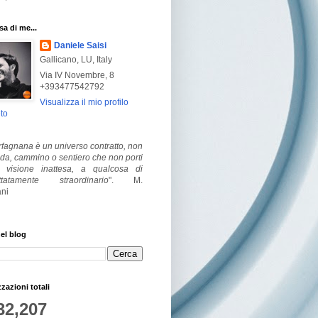
a di me...
Daniele Saisi
Gallicano, LU, Italy
Via IV Novembre, 8
+393477542792
Visualizza il mio profilo
to
fagnana è un universo contratto, non
ada, cammino o sentiero che non porti
visione inattesa, a qualcosa di
ttatamente straordinario
".
M.
ni
el blog
zzazioni totali
32,207