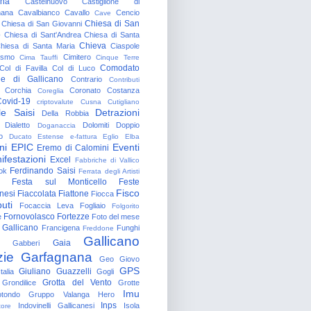
gna
Castelnuovo
Castiglione di
nana
Cavalbianco
Cavallo
Cencio
Cave
Chiesa di San
Chiesa di San Giovanni
o
Chiesa di Sant'Andrea
Chiesa di Santa
Chieva
hiesa di Santa Maria
Ciaspole
rismo
Cimitero
Cima Tauffi
Cinque Terre
Comodato
Col di Favilla
Col di Luco
e di Gallicano
Contrario
Contributi
Corchia
Coronato
Costanza
Coreglia
ovid-19
criptovalute
Cusna
Cutigliano
le Saisi
Detrazioni
Della Robbia
Dialetto
Dolomiti
Doppio
Doganaccia
o
Ducato Estense
e-fattura
Eglio
Elba
ni
EPIC
Eventi
Eremo di Calomini
ifestazioni
Excel
Fabbriche di Vallico
Ferdinando Saisi
ok
Ferrata degli Artisti
Festa sul Monticello
Feste
Fisco
nesi
Fiaccolata
Fiattone
Fiocca
uti
Focaccia Leva
Fogliaio
Folgorito
Fornovolasco
Fortezze
e
Foto del mese
 Gallicano
Francigena
Funghi
Freddone
Gallicano
Gaia
Gabberi
zie
Garfagnana
Geo
Giovo
GPS
Giuliano Guazzelli
talia
Gogli
Grotta del Vento
Grondilice
Grotte
Imu
otondo
Gruppo Valanga
Hero
Inps
Indovinelli Gallicanesi
Isola
tore