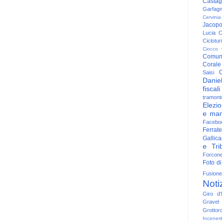
Casta
Garfag
Cervinia
Jacop
Lucia
C
Ciclotu
Ciocco
Comun
Corale
C
Saisi
Danie
fiscali
tramont
Elezio
e man
Facebo
Ferrate
Gallica
e Trib
Forcon
Foto di
Fusione
Noti
Giro d'I
Gravel
Grottor
Inceneri