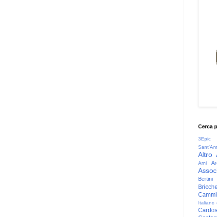
Cerca 
3Epic
Sant'An
Altro
Ar
Arni
Associ
Bertini
Bricche
Cammin
Italiano
Cardo