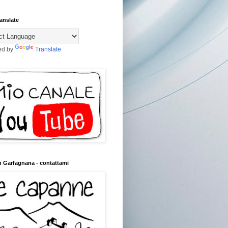
anslate
ed by
Translate
n Garfagnana - contattami