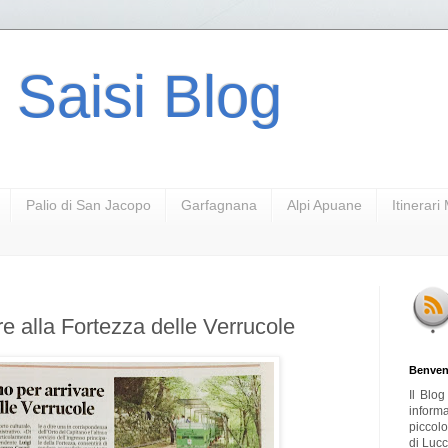
 Saisi Blog
Palio di San Jacopo
Garfagnana
Alpi Apuane
Itinerar
re alla Fortezza delle Verrucole
Benven
Il Blo
inform
piccol
di Lucc