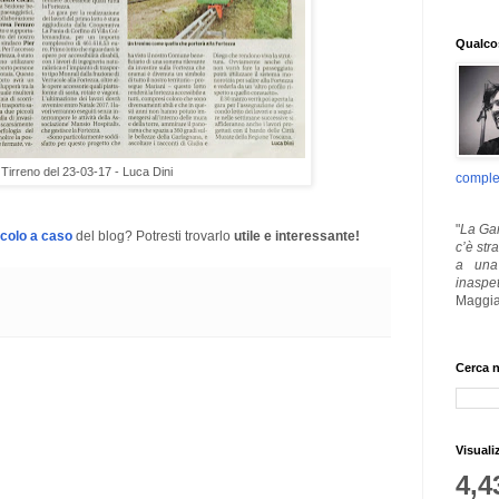
Qualcos
l Tirreno del 23-03-17 - Luca Dini
comple
"
La Gar
icolo a caso
del blog? Potresti trovarlo
utile e interessante!
c’è str
a una 
inaspe
Maggia
Cerca n
Visuali
4,4