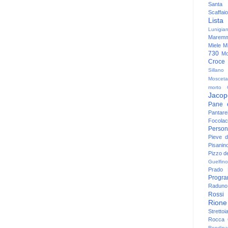
Santa
Scaffaio
Lista
Lunigia
Maremm
Miele
Mi
730
Mo
Croce
Sillano
Mosceta
morto
Jacop
Pane 
Pantare
Focolac
Person
Pieve 
Pisanin
Pizzo de
Guelfino
Prado
Progr
Raduno 
Rossi
Rione
Strettoi
Rocca G
Rondina