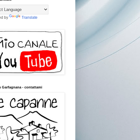
ed by
Translate
n Garfagnana - contattami