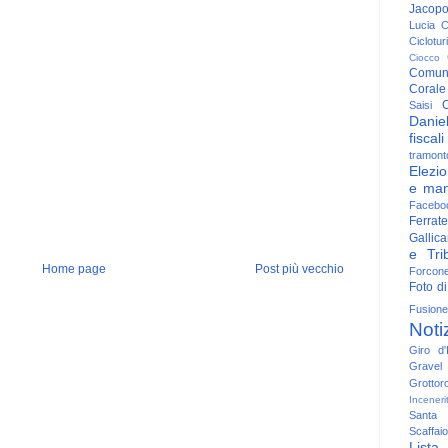
Jacop
Lucia
C
Ciclotu
Ciocco
Comun
Corale
C
Saisi
Danie
fiscali
tramont
Elezio
e man
Facebo
Ferrate
Gallica
e Trib
Home page
Post più vecchio
Forcon
Foto di
Fusione
Noti
Giro d'I
Gravel
Grottor
Inceneri
Santa
Scaffaio
Lista