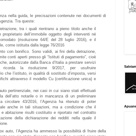
enza nella guida, le precisazioni contenute nei documenti di
Agenzia. Tra queste:
detrazione, tra i quali rientrano a pieno titolo anche il
proprietario dell’immobile oggetto degli interventi né
 comodato (risoluzione 64/E del 28 luglio 2016), e il
e, come istituita dalla legge 76/2016
to con bonifico. Sono validi, ai fini della detrazione,
amite conti aperti presso gli “Istituti di pagamento”, cioè
che, autorizzate dalla Banca d’Italia a prestare servizi
Salvia
 ricorda la risoluzione 9/2017, per usufruire
 che l’istituto, in qualità di sostituto d’imposta, versi
tifichi attraverso il modello Cu (certificazione unica) e
uto pertinenziale, nei casi in cui siano stati effettuati
la dell’atto notarile o in mancanza di un preliminare
la circolare 43/2016, l’Agenzia ha ritenuto di poter
Apuane
cale anche in tali situazioni, ma a condizione che il
e abitazione risulti costituito e riportato nel contratto
azione della dichiarazione dei redditi nella quale il
ione.
x auto, l’Agenzia ha ammesso la possibilità di fruire della