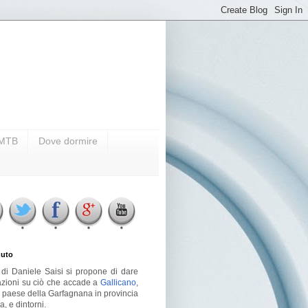
i MTB
Dove dormire
uto
g di Daniele Saisi si propone di dare
azioni su ciò che accade a
Gallicano
,
o paese della Garfagnana in provincia
a, e dintorni.