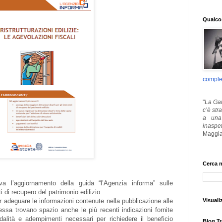
Qualcos
comple
"
La Gar
c’è str
a una 
inaspe
Maggia
Cerca n
a l’aggiornamento della guida “l’Agenzia informa” sulle
ti di recupero del patrimonio edilizio.
Visuali
er adeguare le informazioni contenute nella pubblicazione alle
 essa trovano spazio anche le più recenti indicazioni fornite
dalità e adempimenti necessari per richiedere il beneficio
Blog Tr