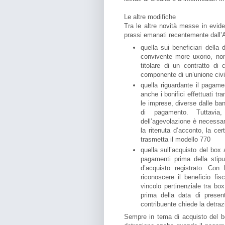
Le altre modifiche
Tra le altre novità messe in evid
prassi emanati recentemente dall’
quella sui beneficiari della 
convivente more uxorio, non 
titolare di un contratto di
componente di un’unione civil
quella riguardante il pagamen
anche i bonifici effettuati tr
le imprese, diverse dalle ban
di pagamento. Tuttavia,
dell’agevolazione è necessario
la ritenuta d’acconto, la cer
trasmetta il modello 770
quella sull’acquisto del box a
pagamenti prima della stipu
d’acquisto registrato. Con 
riconoscere il beneficio fis
vincolo pertinenziale tra box 
prima della data di present
contribuente chiede la detraz
Sempre in tema di acquisto del bo