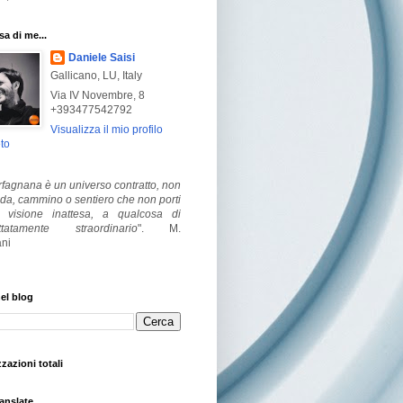
a di me...
Daniele Saisi
Gallicano, LU, Italy
Via IV Novembre, 8
+393477542792
Visualizza il mio profilo
to
fagnana è un universo contratto, non
ada, cammino o sentiero che non porti
visione inattesa, a qualcosa di
ttatamente straordinario
".
M.
ni
el blog
zzazioni totali
anslate