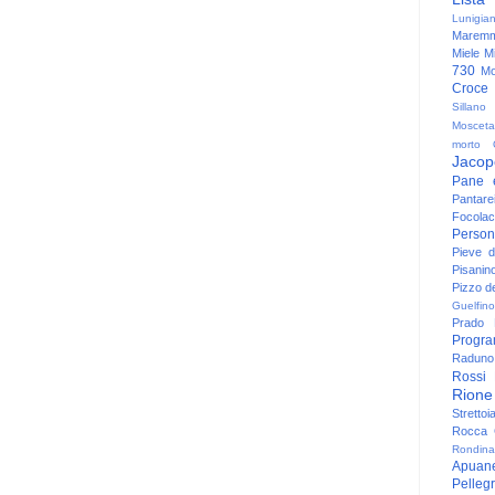
Lunigia
Maremm
Miele
Mi
730
Mo
Croce
Sillano
Mosceta
morto
Jacop
Pane 
Pantare
Focolac
Person
Pieve 
Pisanin
Pizzo de
Guelfino
Prado
Progr
Raduno 
Rossi
Rione
Strettoi
Rocca G
Rondina
Apuan
Pelleg