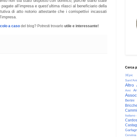
nto non sia stato disposto con bonifico, purché siano state
 pagate all’impresa e quest’ultima rilasci al beneficiario della
utiva di atto notorio attestante che i corrispettivi incassati
 d’impresa.
icolo a caso
del blog? Potresti trovarlo
utile e interessante!
Cerca 
3Epic
Sant'An
Altro
Ar
Arni
Associ
Bertini
Bricche
Cammin
Italiano
Cardo
Casta
Garfag
Cervinia