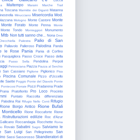
Maltempo
na
Maraini
Marche Trail
a Toscana
Matanna
Marmitte dei Giganti
Misericordia
Mod.
nestrella
Minucciano
Monte
lazzana
Monte Castore
Mologno
Monte Forato
Monte Penna
Monte
Monte Tondo
Monumento
Monteggiori
Mtb
Non tutti sanno che...
Nona
Omo
Palio di San
Orecchiella
Palestra
o
Palodina
Pallavolo
Palleroso
Panda
Pania
e le Rose
Pania di Corfino
i
Pasquigliora
Passo Croce
Passo della
cia
Pendolina
Perpoli
Passo Sella
aggi
Piazza
Petrosciana
Piazza al Serchio
di San Cassiano
Piglionico
Piglione
Pisa
Piscina Comunale
o
Pizzo d'Uccello
lle Saette
Poggio
Ponte del Diavolo
Ponte
Pozzi
Pradarena
Prade
Pontecosi
Porraie
Pro Loco
Prana
Pratofiorito
Procinto
ammi
Puntato
Raccolta differenziata
Rifugio
Palodina
Rai
Rifugio Nello Conti
Rione Bufali
Rione Borgo Antico
 Monticello
Rione Roccaforte
Rione
Ristrutturazioni edilizie
a
Roc d'Azur
allicano
Roccandagia
Rocchette
Roma
Sabatini
Salviamo le
Rovaio
io
Sagro
e
San Luigi
San
San Pellegrinetto
rino
Sbandieratori di
Sassi
Sassorosso