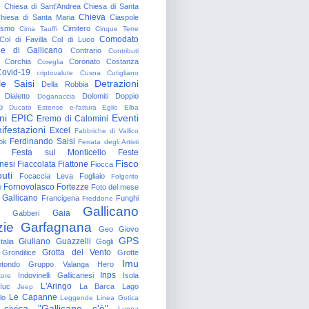
o
Chiesa di Sant'Andrea
Chiesa di Santa
Chieva
hiesa di Santa Maria
Ciaspole
rismo
Cimitero
Cima Tauffi
Cinque Terre
Comodato
Col di Favilla
Col di Luco
e di Gallicano
Contrario
Contributi
Corchia
Coronato
Costanza
Coreglia
ovid-19
criptovalute
Cusna
Cutigliano
le Saisi
Detrazioni
Della Robbia
Dialetto
Dolomiti
Doppio
Doganaccia
o
Ducato Estense
e-fattura
Eglio
Elba
ni
EPIC
Eventi
Eremo di Calomini
ifestazioni
Excel
Fabbriche di Vallico
Ferdinando Saisi
ok
Ferrata degli Artisti
Festa sul Monticello
Feste
Fisco
nesi
Fiaccolata
Fiattone
Fiocca
uti
Focaccia Leva
Fogliaio
Folgorito
Fornovolasco
Fortezze
e
Foto del mese
 Gallicano
Francigena
Funghi
Freddone
Gallicano
Gaia
Gabberi
zie
Garfagnana
Geo
Giovo
GPS
Giuliano Guazzelli
talia
Gogli
Grotta del Vento
Grondilice
Grotte
Imu
otondo
Gruppo Valanga
Hero
Inps
Indovinelli Gallicanesi
Isola
tore
L'Aringo
Iuc
La Barca
Lago
Jeep
Le Capanne
lo
Leggende
Linea Gotica
 civica "Gallicano c'è"
Lucca