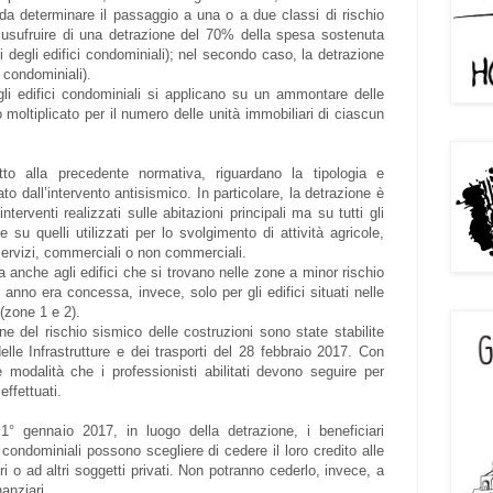
 da determinare il passaggio a una o a due classi di rischio
rà usufruire di una detrazione del 70% della spesa sostenuta
i degli edifici condominiali); nel secondo caso, la detrazione
 condominiali).
ugli edifici condominiali si applicano su un ammontare delle
moltiplicato per il numero delle unità immobiliari di ciascun
etto alla precedente normativa, riguardano la tipologia e
to dall’intervento antisismico. In particolare, la detrazione è
terventi realizzati sulle abitazioni principali ma su tutti gli
e su quelli utilizzati per lo svolgimento di attività agricole,
 servizi, commerciali o non commerciali.
a anche agli edifici che si trovano nelle zone a minor rischio
anno era concessa, invece, solo per gli edifici situati nelle
(zone 1 e 2).
ne del rischio sismico delle costruzioni sono state stabilite
elle Infrastrutture e dei trasporti del 28 febbraio 2017. Con
modalità che i professionisti abilitati devono seguire per
effettuati.
 1° gennaio 2017, in luogo della detrazione, i beneficiari
i condominiali possono scegliere di cedere il loro credito alle
 o ad altri soggetti privati. Non potranno cederlo, invece, a
nanziari.