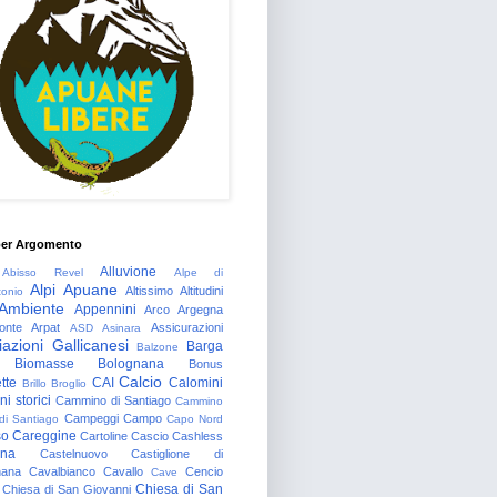
per Argomento
Alluvione
Abisso Revel
Alpe di
Alpi Apuane
Altissimo
Altitudini
tonio
Ambiente
Appennini
Arco
Argegna
onte
Arpat
Assicurazioni
ASD
Asinara
azioni Gallicanesi
Barga
Balzone
Biomasse
Bolognana
Bonus
Calcio
tte
CAI
Calomini
Brillo
Broglio
i storici
Cammino di Santiago
Cammino
Campeggi
Campo
 di Santiago
Capo Nord
so
Careggine
Cartoline
Cascio
Cashless
gna
Castelnuovo
Castiglione di
nana
Cavalbianco
Cavallo
Cencio
Cave
Chiesa di San
Chiesa di San Giovanni