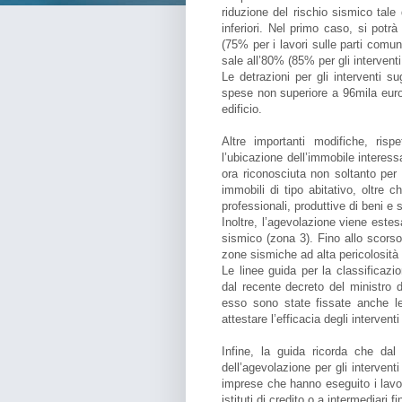
riduzione del rischio sismico tale
inferiori. Nel primo caso, si pot
(75% per i lavori sulle parti comun
sale all’80% (85% per gli interventi
Le detrazioni per gli interventi s
spese non superiore a 96mila euro 
edificio.
Altre importanti modifiche, risp
l’ubicazione dell’immobile interessa
ora riconosciuta non soltanto per in
immobili di tipo abitativo, oltre ch
professionali, produttive di beni e
Inoltre, l’agevolazione viene estes
sismico (zona 3). Fino allo scorso 
zone sismiche ad alta pericolosità 
Le linee guida per la classificazio
dal recente decreto del ministro d
esso sono state fissate anche le 
attestare l’efficacia degli interventi 
Infine, la guida ricorda che dal
dell’agevolazione per gli intervent
imprese che hanno eseguito i lavori
istituti di credito o a intermediari fi