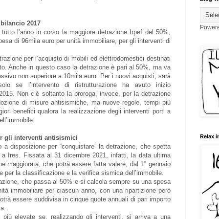
 bilancio 2017
Power
tutto l’anno in corso la maggiore detrazione Irpef del 50%,
a di 96mila euro per unità immobiliare, per gli interventi di
razione per l’acquisto di mobili ed elettrodomestici destinati
ato. Anche in questo caso la detrazione è pari al 50%, ma va
sivo non superiore a 10mila euro. Per i nuovi acquisti, sarà
olo se l’intervento di ristrutturazione ha avuto inizio
15. Non c’è soltanto la proroga, invece, per la detrazione
 adozione di misure antisismiche, ma nuove regole, tempi più
iori benefici qualora la realizzazione degli interventi porti a
ell’immobile.
Relax i
gli interventi antisismici
 a disposizione per “conquistare” la detrazione, che spetta
 a Ires. Fissata al 31 dicembre 2021, infatti, la data ultima
zione maggiorata, che potrà essere fatta valere, dal 1° gennaio
per la classificazione e la verifica sismica dell’immobile.
razione, che passa al 50% e si calcola sempre su una spesa
ità immobiliare per ciascun anno, con una ripartizione però
trà essere suddivisa in cinque quote annuali di pari importo
za.
 più elevate se, realizzando gli interventi, si arriva a una