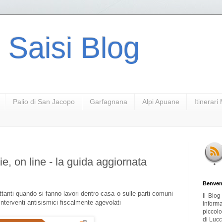
 Saisi Blog
Palio di San Jacopo
Garfagnana
Alpi Apuane
Itinerar
zie, on line - la guida aggiornata
Benven
ettanti quando si fanno lavori dentro casa o sulle parti comuni
Il Blo
interventi antisismici fiscalmente agevolati
inform
piccol
di Lucc