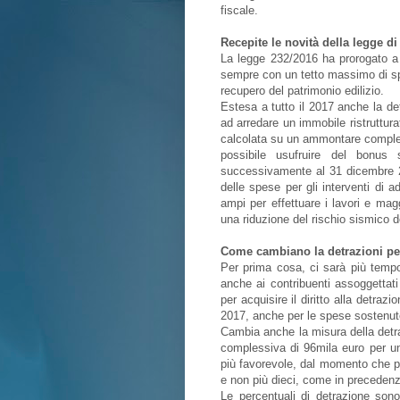
fiscale.
Recepite le novità della legge di
La legge 232/2016 ha prorogato a 
sempre con un tetto massimo di spes
recupero del patrimonio edilizio.
Estesa a tutto il 2017 anche la det
ad arredare un immobile ristruttur
calcolata su un ammontare comples
possibile usufruire del bonus s
successivamente al 31 dicembre 20
delle spese per gli interventi di
ampi per effettuare i lavori e magg
una riduzione del rischio sismico d
Come cambiano la detrazioni per 
Per prima cosa, ci sarà più tempo
anche ai contribuenti assoggettati
per acquisire il diritto alla detra
2017, anche per le spese sostenute 
Cambia anche la misura della det
complessiva di 96mila euro per un
più favorevole, dal momento che po
e non più dieci, come in preceden
Le percentuali di detrazione sono