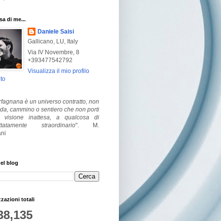
a di me...
Daniele Saisi
Gallicano, LU, Italy
Via IV Novembre, 8
+393477542792
Visualizza il mio profilo
to
fagnana è un universo contratto, non
ada, cammino o sentiero che non porti
visione inattesa, a qualcosa di
ttatamente straordinario
".
M.
ni
el blog
zzazioni totali
38,135