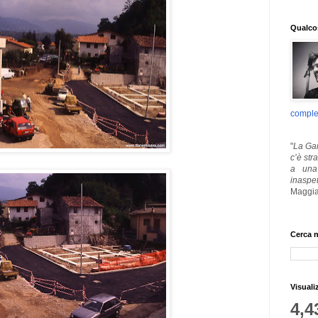
Qualcos
comple
"
La Gar
c’è str
a una 
inaspe
Maggia
Cerca n
Visuali
4,4