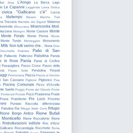
L'Aringo
Iuc
La Barca
Lago
Jeep
Le Capanne
lo
Leggende
Linea Gotica
 civica "Gallicano c'è"
Lucca
Maltempo
na
Maraini
Marche Trail
a Toscana
Matanna
Marmitte dei Giganti
Misericordia
Mod.
nestrella
Minucciano
Monte
lazzana
Monte Castore
Mologno
Monte Forato
Monte Penna
Monte
Monte Tondo
Monumento
Monteggiori
Mtb
Non tutti sanno che...
Nona
Omo
Palio di San
Orecchiella
Palestra
o
Palodina
Pallavolo
Palleroso
Panda
Pania
e le Rose
Pania di Corfino
i
Pasquigliora
Passo Croce
Passo della
cia
Pendolina
Perpoli
Passo Sella
aggi
Piazza
Petrosciana
Piazza al Serchio
di San Cassiano
Piglionico
Piglione
Pisa
Piscina Comunale
o
Pizzo d'Uccello
lle Saette
Poggio
Ponte del Diavolo
Ponte
Pozzi
Pradarena
Prade
Pontecosi
Porraie
Pro Loco
Prana
Pratofiorito
Procinto
ammi
Puntato
Raccolta differenziata
Rifugio
Palodina
Rai
Rifugio Nello Conti
Rione Bufali
Rione Borgo Antico
 Monticello
Rione Roccaforte
Rione
Ristrutturazioni edilizie
a
Roc d'Azur
allicano
Roccandagia
Rocchette
Roma
Sabatini
Salviamo le
Rovaio
io
Sagro