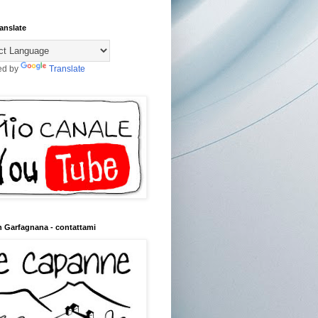
anslate
ed by
Translate
n Garfagnana - contattami