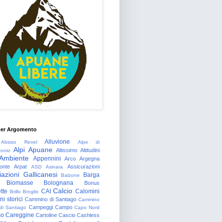
per Argomento
Alluvione
Abisso Revel
Alpe di
Alpi Apuane
Altissimo
Altitudini
tonio
Ambiente
Appennini
Arco
Argegna
onte
Arpat
Assicurazioni
ASD
Asinara
azioni Gallicanesi
Barga
Balzone
Biomasse
Bolognana
Bonus
Calcio
tte
CAI
Calomini
Brillo
Broglio
i storici
Cammino di Santiago
Cammino
Campeggi
Campo
 di Santiago
Capo Nord
so
Careggine
Cartoline
Cascio
Cashless