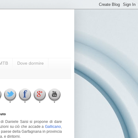
i MTB
Dove dormire
uto
g di Daniele Saisi si propone di dare
azioni su ciò che accade a
Gallicano
,
o paese della Garfagnana in provincia
a, e dintorni.