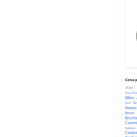
Cerca 
3Epic
Sant'An
Altro
Ar
Arni
Associ
Bertini
Bricche
Cammin
Italiano
Cardo