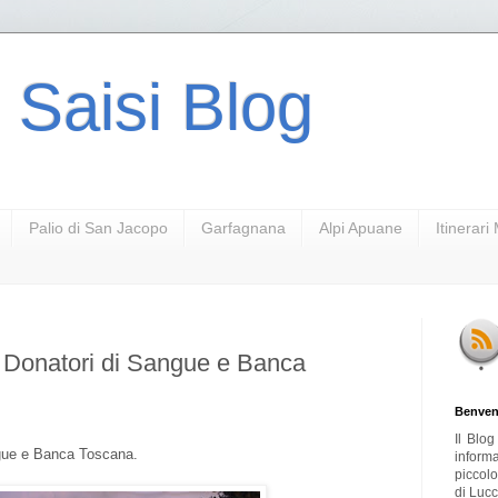
 Saisi Blog
Palio di San Jacopo
Garfagnana
Alpi Apuane
Itinerar
Donatori di Sangue e Banca
Benven
Il Blo
ngue e Banca Toscana.
inform
piccol
di Lucc