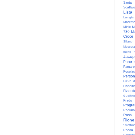
Santa
Scaffaio
Lista
Lunigia
Maremm
Miele
Mi
730
Mo
Croce
Sillano
Mosceta
morto
Jacop
Pane 
Pantare
Focolac
Person
Pieve 
Pisanin
Pizzo de
Guelfino
Prado
Progr
Raduno 
Rossi
Rione
Strettoi
Rocca G
Rondina