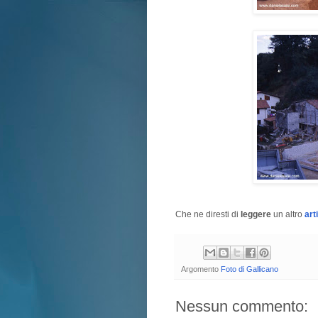
Che ne diresti di
leggere
un altro
art
Argomento
Foto di Gallicano
Nessun commento: