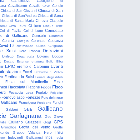
gna
Castelnuovo
Castiglione di
nana
Cavalbianco
Cavallo
Cencio
Cave
Chiesa di San
Chiesa di San Giovanni
o
Chiesa di Sant'Andrea
Chiesa di Santa
Chieva
hiesa di Santa Maria
Ciaspole
rismo
Cimitero
Cima Tauffi
Cinque Terre
Comodato
Col di Favilla
Col di Luco
e di Gallicano
Contrario
Contributi
Corchia
Coronato
Costanza
Coreglia
ovid-19
criptovalute
Cusna
Cutigliano
le Saisi
Detrazioni
Della Robbia
Dialetto
Dolomiti
Doppio
Doganaccia
o
Ducato Estense
e-fattura
Eglio
Elba
ni
EPIC
Eventi
Eremo di Calomini
ifestazioni
Excel
Fabbriche di Vallico
Ferdinando Saisi
ok
Ferrata degli Artisti
Festa sul Monticello
Feste
Fisco
nesi
Fiaccolata
Fiattone
Fiocca
uti
Focaccia Leva
Fogliaio
Folgorito
Fornovolasco
Fortezze
e
Foto del mese
 Gallicano
Francigena
Funghi
Freddone
Gallicano
Gaia
Gabberi
zie
Garfagnana
Geo
Giovo
GPS
Giuliano Guazzelli
talia
Gogli
Grotta del Vento
Grondilice
Grotte
Imu
otondo
Gruppo Valanga
Hero
Inps
Indovinelli Gallicanesi
Isola
tore