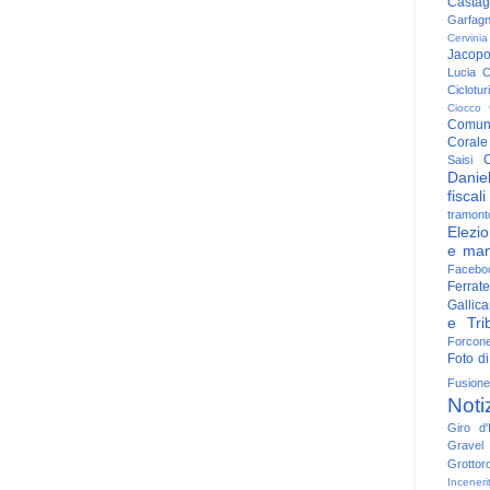
Casta
Garfag
Cervinia
Jacop
Lucia
C
Ciclotu
Ciocco
Comun
Corale
C
Saisi
Danie
fiscali
tramont
Elezio
e man
Facebo
Ferrate
Gallica
e Trib
Forcon
Foto di
Fusione
Noti
Giro d'I
Gravel
Grottor
Inceneri