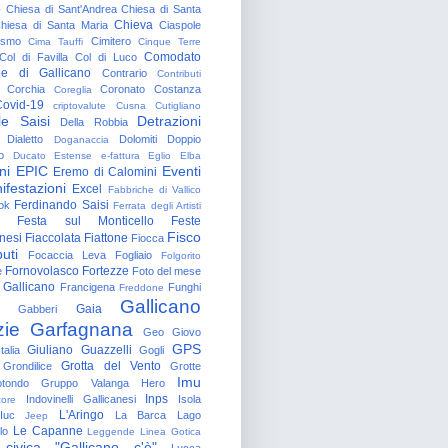
o
Chiesa di Sant'Andrea
Chiesa di Santa
Chieva
hiesa di Santa Maria
Ciaspole
rismo
Cimitero
Cima Tauffi
Cinque Terre
Comodato
Col di Favilla
Col di Luco
e di Gallicano
Contrario
Contributi
Corchia
Coronato
Costanza
Coreglia
ovid-19
criptovalute
Cusna
Cutigliano
le Saisi
Detrazioni
Della Robbia
Dialetto
Dolomiti
Doppio
Doganaccia
o
Ducato Estense
e-fattura
Eglio
Elba
ni
EPIC
Eventi
Eremo di Calomini
ifestazioni
Excel
Fabbriche di Vallico
Ferdinando Saisi
ok
Ferrata degli Artisti
Festa sul Monticello
Feste
Fisco
nesi
Fiaccolata
Fiattone
Fiocca
uti
Focaccia Leva
Fogliaio
Folgorito
Fornovolasco
Fortezze
e
Foto del mese
 Gallicano
Francigena
Funghi
Freddone
Gallicano
Gaia
Gabberi
zie
Garfagnana
Geo
Giovo
GPS
Giuliano Guazzelli
talia
Gogli
Grotta del Vento
Grondilice
Grotte
Imu
otondo
Gruppo Valanga
Hero
Inps
Indovinelli Gallicanesi
Isola
tore
L'Aringo
Iuc
La Barca
Lago
Jeep
Le Capanne
lo
Leggende
Linea Gotica
 civica "Gallicano c'è"
Lucca