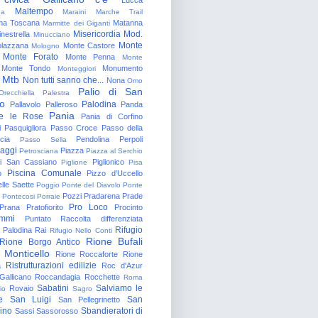
Maltempo
na
Maraini
Marche Trail
a Toscana
Matanna
Marmitte dei Giganti
Misericordia
Mod.
nestrella
Minucciano
Monte
lazzana
Monte Castore
Mologno
Monte Forato
Monte Penna
Monte
Monte Tondo
Monumento
Monteggiori
Mtb
Non tutti sanno che...
Nona
Omo
Palio di San
Orecchiella
Palestra
o
Palodina
Pallavolo
Palleroso
Panda
Pania
e le Rose
Pania di Corfino
i
Pasquigliora
Passo Croce
Passo della
cia
Pendolina
Perpoli
Passo Sella
aggi
Piazza
Petrosciana
Piazza al Serchio
di San Cassiano
Piglionico
Piglione
Pisa
Piscina Comunale
o
Pizzo d'Uccello
lle Saette
Poggio
Ponte del Diavolo
Ponte
Pozzi
Pradarena
Prade
Pontecosi
Porraie
Pro Loco
Prana
Pratofiorito
Procinto
ammi
Puntato
Raccolta differenziata
Rifugio
Palodina
Rai
Rifugio Nello Conti
Rione Bufali
Rione Borgo Antico
 Monticello
Rione Roccaforte
Rione
Ristrutturazioni edilizie
a
Roc d'Azur
allicano
Roccandagia
Rocchette
Roma
Sabatini
Salviamo le
Rovaio
io
Sagro
e
San Luigi
San
San Pellegrinetto
rino
Sbandieratori di
Sassi
Sassorosso