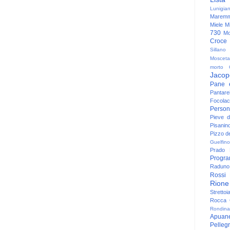
Lunigia
Maremm
Miele
Mi
730
Mo
Croce
Sillano
Mosceta
morto
Jacop
Pane 
Pantare
Focolac
Person
Pieve 
Pisanin
Pizzo de
Guelfino
Prado
Progr
Raduno 
Rossi
Rione
Strettoi
Rocca G
Rondina
Apuan
Pelleg