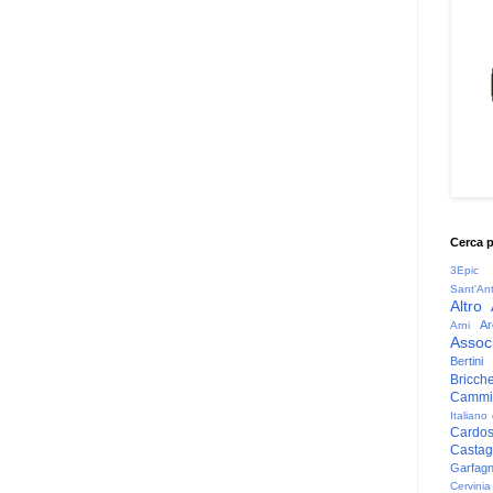
Cerca 
3Epic
Sant'An
Altro
Ar
Arni
Associ
Bertini
Bricche
Cammin
Italiano
Cardo
Casta
Garfag
Cervinia