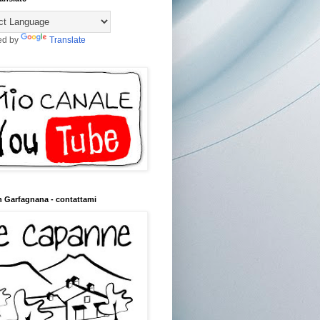
ed by
Translate
n Garfagnana - contattami