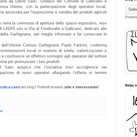
nana da David Saisi, Sindaco del Comune di Gallicano e
tessa Unione, con la partecipazione degli operatori locali,
a associata per l’esposizione e vendita dei prodotti agricoli
Power
 terrà la cerimonia di apertura dello spazio espositivo, reso
i LADIS sito in Via di Fondovalle a Gallicano, dedicato alle
li della Garfagnana, per meglio informare e far conoscere le
te dell’Unione Comuni Garfagnana Paolo Fantoni, conferma
mministrazioni locali in materia di tutela, valorizzazione e
 e costituisce un effettivo sostegno agli operatori del settore
rina per promuovere i loro prodotti.
id Saisi auspica che l’iniziativa trovi accoglienza nei
pazione di nuovi operatori allargando l’offerta in termini
Relax i
icolo a caso
del blog? Potresti trovarlo
utile e interessante!
na