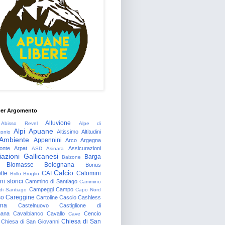
per Argomento
Alluvione
Abisso Revel
Alpe di
Alpi Apuane
Altissimo
Altitudini
tonio
Ambiente
Appennini
Arco
Argegna
onte
Arpat
Assicurazioni
ASD
Asinara
azioni Gallicanesi
Barga
Balzone
Biomasse
Bolognana
Bonus
Calcio
tte
CAI
Calomini
Brillo
Broglio
i storici
Cammino di Santiago
Cammino
Campeggi
Campo
 di Santiago
Capo Nord
so
Careggine
Cartoline
Cascio
Cashless
gna
Castelnuovo
Castiglione di
nana
Cavalbianco
Cavallo
Cencio
Cave
Chiesa di San
Chiesa di San Giovanni