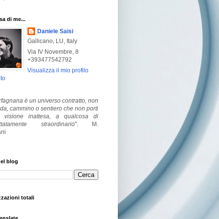
a di me...
Daniele Saisi
Gallicano, LU, Italy
Via IV Novembre, 8
+393477542792
Visualizza il mio profilo
to
fagnana è un universo contratto, non
ada, cammino o sentiero che non porti
visione inattesa, a qualcosa di
ttatamente straordinario
".
M.
ni
el blog
zzazioni totali
anslate