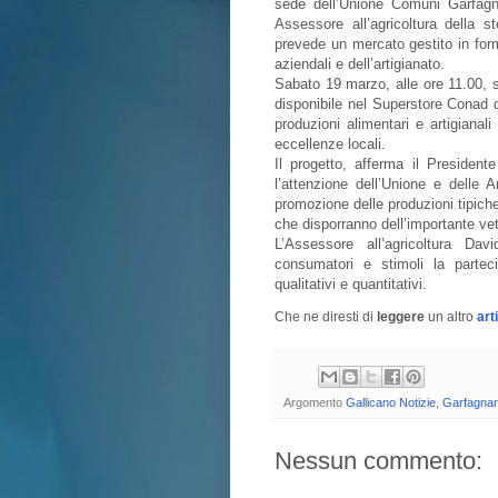
sede dell’Unione Comuni Garfag
Assessore all’agricoltura della s
prevede un mercato gestito in form
aziendali e dell’artigianato.
Sabato 19 marzo, alle ore 11.00, si
disponibile nel Superstore Conad d
produzioni alimentari e artigiana
eccellenze locali.
Il progetto, afferma il Presiden
l’attenzione dell’Unione e delle A
promozione delle produzioni tipiche
che disporranno dell’importante vet
L’Assessore all’agricoltura Dav
consumatori e stimoli la parteci
qualitativi e quantitativi.
Che ne diresti di
leggere
un altro
art
Argomento
Gallicano Notizie
,
Garfagna
Nessun commento: