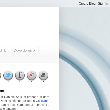
i MTB
Dove dormire
uto
g di Daniele Saisi si propone di dare
azioni su ciò che accade a
Gallicano
,
o paese della Garfagnana in provincia
a, e dintorni.