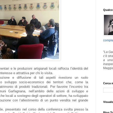
Qualcos
comple
"
La Gar
c’è str
a una 
inaspe
Maggia
entari e le produzioni artigianali locali rafforza l’identità del
interesse e attrattiva per chi lo visita.
ozione e diffusione di tali aspetti rivestono un ruolo
lo sviluppo socio-economico dei territori che, come la
Cerca n
imonio di prodotti tradizionali. Per favorire l’incontro tra
uni Garfagnana, nell’ambito delle azioni di sviluppo e
che locali a sostegno degli operatori di settore, ha sviluppato
ibuzione con l’allestimento di un punto vendita nel grande
Visuali
iale, presentato nel corso della conferenza svolta presso la
Blog Tr