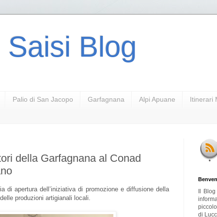
 Saisi Blog
Palio di San Jacopo
Garfagnana
Alpi Apuane
Itinerar
ttori della Garfagnana al Conad
ano
Benven
di apertura dell’iniziativa di promozione e diffusione della
Il Blo
elle produzioni artigianali locali.
inform
piccol
di Lucc