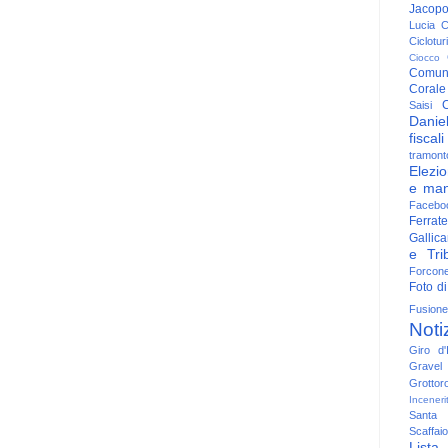
Jacop
Lucia
C
Ciclotu
Ciocco
Comun
Corale
C
Saisi
Danie
fiscali
tramont
Elezio
e man
Facebo
Ferrate
Gallica
e Trib
Forcon
Foto di
Fusione
Noti
Giro d'I
Gravel
Grottor
Inceneri
Santa
Scaffaio
Lista