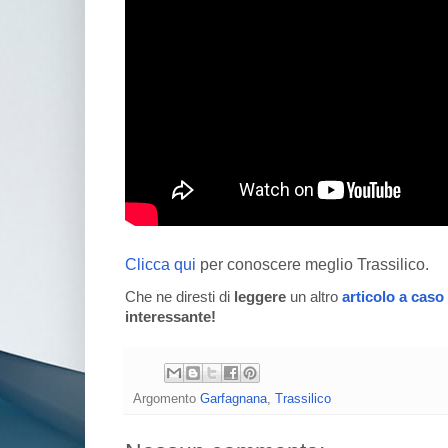
Clicca qui
per conoscere meglio Trassilico.
Che ne diresti di
leggere
un altro
articolo a caso
interessante!
Argomento
Garfagnana
,
Trassilico