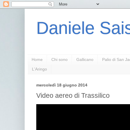
Daniele Sais
Home
Chi sono
Gallicano
Palio di San J
L'Aringo
mercoledì 18 giugno 2014
Video aereo di Trassilico