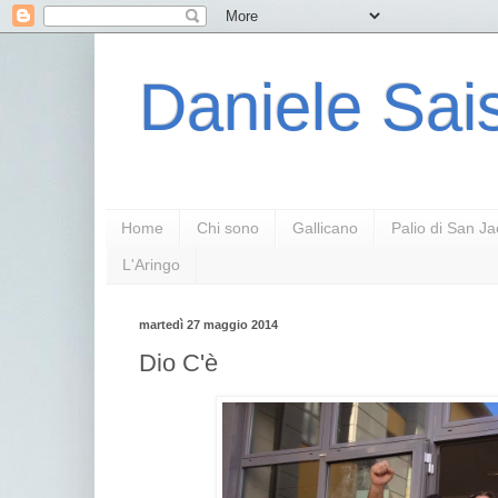
Daniele Sais
Home
Chi sono
Gallicano
Palio di San J
L'Aringo
martedì 27 maggio 2014
Dio C'è