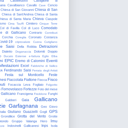
gna
Castelnuovo
Castiglione di
nana
Cavalbianco
Cavallo
Cencio
Cave
Chiesa di San
Chiesa di San Giovanni
o
Chiesa di Sant'Andrea
Chiesa di Santa
Chieva
hiesa di Santa Maria
Ciaspole
rismo
Cimitero
Cima Tauffi
Cinque Terre
Comodato
Col di Favilla
Col di Luco
e di Gallicano
Contrario
Contributi
Corchia
Coronato
Costanza
Coreglia
ovid-19
criptovalute
Cusna
Cutigliano
le Saisi
Detrazioni
Della Robbia
Dialetto
Dolomiti
Doppio
Doganaccia
o
Ducato Estense
e-fattura
Eglio
Elba
ni
EPIC
Eventi
Eremo di Calomini
ifestazioni
Excel
Fabbriche di Vallico
Ferdinando Saisi
ok
Ferrata degli Artisti
Festa sul Monticello
Feste
Fisco
nesi
Fiaccolata
Fiattone
Fiocca
uti
Focaccia Leva
Fogliaio
Folgorito
Fornovolasco
Fortezze
e
Foto del mese
 Gallicano
Francigena
Funghi
Freddone
Gallicano
Gaia
Gabberi
zie
Garfagnana
Geo
Giovo
GPS
Giuliano Guazzelli
talia
Gogli
Grotta del Vento
Grondilice
Grotte
Imu
otondo
Gruppo Valanga
Hero
Inps
Indovinelli Gallicanesi
Isola
tore