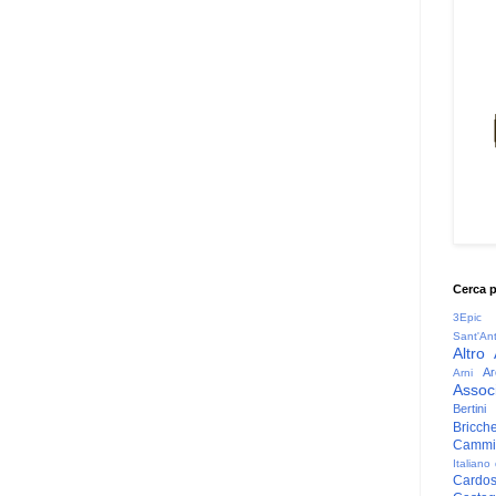
Cerca 
3Epic
Sant'An
Altro
Ar
Arni
Associ
Bertini
Bricche
Cammin
Italiano
Cardo