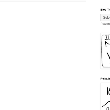
Blog Tr
Power
Relax i