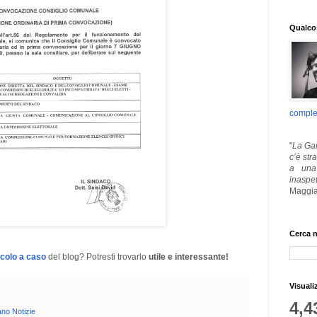
Qualcos
comple
"
La Gar
c’è str
a una 
inaspe
Maggia
Cerca n
icolo a caso
del blog? Potresti trovarlo
utile e interessante!
Visuali
4,4
ano Notizie