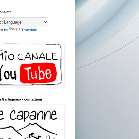
anslate
ed by
Translate
n Garfagnana - contattami