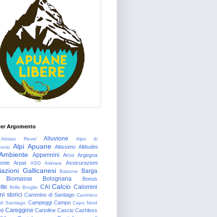
per Argomento
Alluvione
Abisso Revel
Alpe di
Alpi Apuane
Altissimo
Altitudini
tonio
Ambiente
Appennini
Arco
Argegna
onte
Arpat
Assicurazioni
ASD
Asinara
azioni Gallicanesi
Barga
Balzone
Biomasse
Bolognana
Bonus
Calcio
tte
CAI
Calomini
Brillo
Broglio
i storici
Cammino di Santiago
Cammino
Campeggi
Campo
 di Santiago
Capo Nord
so
Careggine
Cartoline
Cascio
Cashless