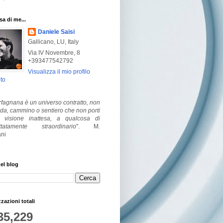
a di me...
Daniele Saisi
Gallicano, LU, Italy
Via IV Novembre, 8
+393477542792
Visualizza il mio profilo
to
fagnana è un universo contratto, non
ada, cammino o sentiero che non porti
visione inattesa, a qualcosa di
ttatamente straordinario
".
M.
ni
el blog
zzazioni totali
35,229