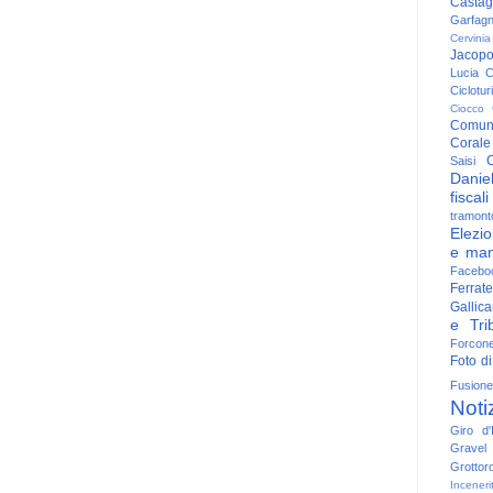
Casta
Garfag
Cervinia
Jacop
Lucia
C
Ciclotu
Ciocco
Comun
Corale
C
Saisi
Danie
fiscali
tramont
Elezio
e man
Facebo
Ferrate
Gallica
e Trib
Forcon
Foto di
Fusione
Noti
Giro d'I
Gravel
Grottor
Inceneri