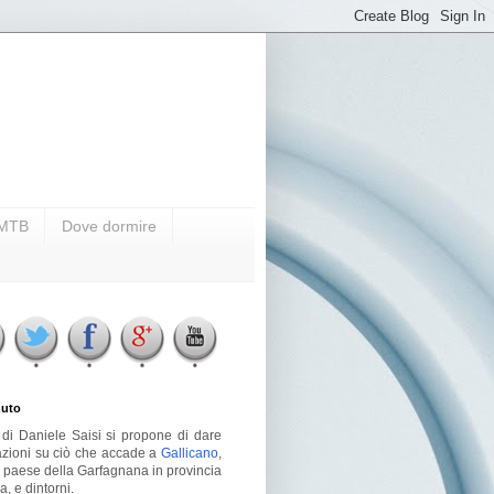
i MTB
Dove dormire
uto
g di Daniele Saisi si propone di dare
azioni su ciò che accade a
Gallicano
,
o paese della Garfagnana in provincia
a, e dintorni.