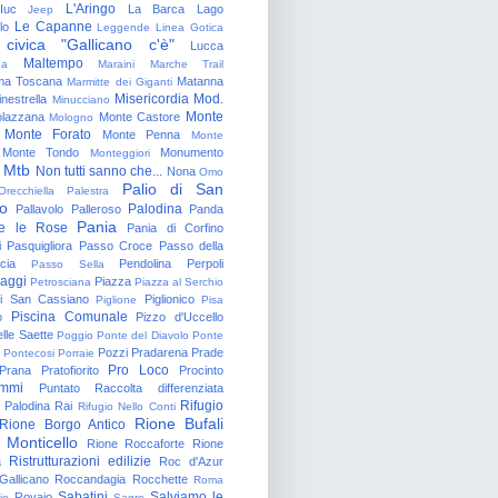
L'Aringo
Iuc
La Barca
Lago
Jeep
Le Capanne
lo
Leggende
Linea Gotica
 civica "Gallicano c'è"
Lucca
Maltempo
na
Maraini
Marche Trail
a Toscana
Matanna
Marmitte dei Giganti
Misericordia
Mod.
nestrella
Minucciano
Monte
lazzana
Monte Castore
Mologno
Monte Forato
Monte Penna
Monte
Monte Tondo
Monumento
Monteggiori
Mtb
Non tutti sanno che...
Nona
Omo
Palio di San
Orecchiella
Palestra
o
Palodina
Pallavolo
Palleroso
Panda
Pania
e le Rose
Pania di Corfino
i
Pasquigliora
Passo Croce
Passo della
cia
Pendolina
Perpoli
Passo Sella
aggi
Piazza
Petrosciana
Piazza al Serchio
di San Cassiano
Piglionico
Piglione
Pisa
Piscina Comunale
o
Pizzo d'Uccello
lle Saette
Poggio
Ponte del Diavolo
Ponte
Pozzi
Pradarena
Prade
Pontecosi
Porraie
Pro Loco
Prana
Pratofiorito
Procinto
ammi
Puntato
Raccolta differenziata
Rifugio
Palodina
Rai
Rifugio Nello Conti
Rione Bufali
Rione Borgo Antico
 Monticello
Rione Roccaforte
Rione
Ristrutturazioni edilizie
a
Roc d'Azur
allicano
Roccandagia
Rocchette
Roma
Sabatini
Salviamo le
Rovaio
io
Sagro