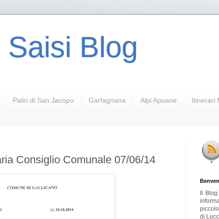
 Saisi Blog
Palio di San Jacopo
Garfagnana
Alpi Apuane
Itinerar
ria Consiglio Comunale 07/06/14
Benven
Il Blo
inform
piccol
di Lucc