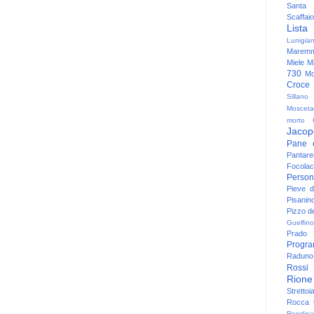
Santa
Scaffaio
Lista
Lunigia
Maremm
Miele
Mi
730
Mo
Croce
Sillano
Mosceta
morto
Jacop
Pane 
Pantare
Focolac
Person
Pieve 
Pisanin
Pizzo de
Guelfino
Prado
Progr
Raduno 
Rossi
Rione
Strettoi
Rocca G
Rondina