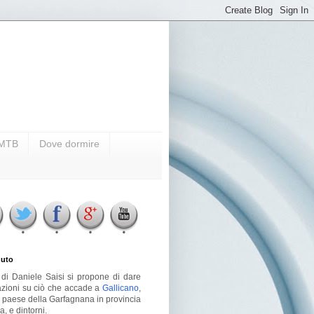
i MTB
Dove dormire
uto
g di Daniele Saisi si propone di dare
azioni su ciò che accade a
Gallicano
,
o paese della Garfagnana in provincia
a, e dintorni.