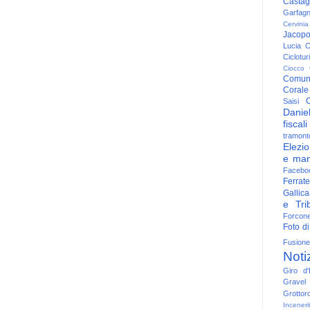
Casta
Garfag
Cervinia
Jacop
Lucia
C
Ciclotu
Ciocco
Comun
Corale
C
Saisi
Danie
fiscali
tramont
Elezio
e man
Facebo
Ferrate
Gallica
e Trib
Forcon
Foto di
Fusione
Noti
Giro d'I
Gravel
Grottor
Inceneri