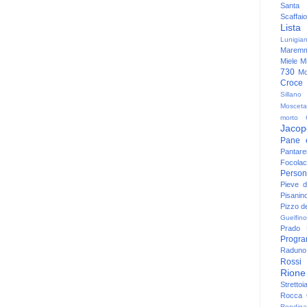
Santa
Scaffaio
Lista
Lunigia
Maremm
Miele
Mi
730
Mo
Croce
Sillano
Mosceta
morto
Jacop
Pane 
Pantare
Focolac
Person
Pieve 
Pisanin
Pizzo de
Guelfino
Prado
Progr
Raduno 
Rossi
Rione
Strettoi
Rocca G
Rondina