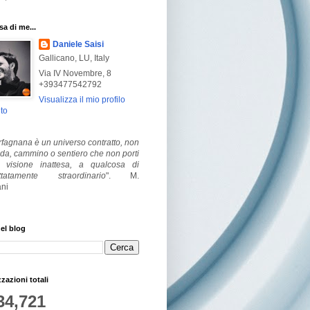
a di me...
Daniele Saisi
Gallicano, LU, Italy
Via IV Novembre, 8
+393477542792
Visualizza il mio profilo
to
fagnana è un universo contratto, non
ada, cammino o sentiero che non porti
visione inattesa, a qualcosa di
ttatamente straordinario
".
M.
ni
el blog
zzazioni totali
34,721