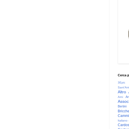
Cerca 
3Epic
Sant'An
Altro
Ar
Arni
Associ
Bertini
Bricche
Cammin
Italiano
Cardo