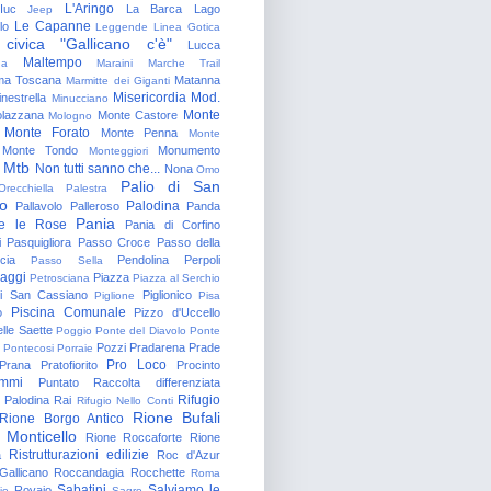
L'Aringo
Iuc
La Barca
Lago
Jeep
Le Capanne
lo
Leggende
Linea Gotica
 civica "Gallicano c'è"
Lucca
Maltempo
na
Maraini
Marche Trail
a Toscana
Matanna
Marmitte dei Giganti
Misericordia
Mod.
nestrella
Minucciano
Monte
lazzana
Monte Castore
Mologno
Monte Forato
Monte Penna
Monte
Monte Tondo
Monumento
Monteggiori
Mtb
Non tutti sanno che...
Nona
Omo
Palio di San
Orecchiella
Palestra
o
Palodina
Pallavolo
Palleroso
Panda
Pania
e le Rose
Pania di Corfino
i
Pasquigliora
Passo Croce
Passo della
cia
Pendolina
Perpoli
Passo Sella
aggi
Piazza
Petrosciana
Piazza al Serchio
di San Cassiano
Piglionico
Piglione
Pisa
Piscina Comunale
o
Pizzo d'Uccello
lle Saette
Poggio
Ponte del Diavolo
Ponte
Pozzi
Pradarena
Prade
Pontecosi
Porraie
Pro Loco
Prana
Pratofiorito
Procinto
ammi
Puntato
Raccolta differenziata
Rifugio
Palodina
Rai
Rifugio Nello Conti
Rione Bufali
Rione Borgo Antico
 Monticello
Rione Roccaforte
Rione
Ristrutturazioni edilizie
a
Roc d'Azur
allicano
Roccandagia
Rocchette
Roma
Sabatini
Salviamo le
Rovaio
io
Sagro