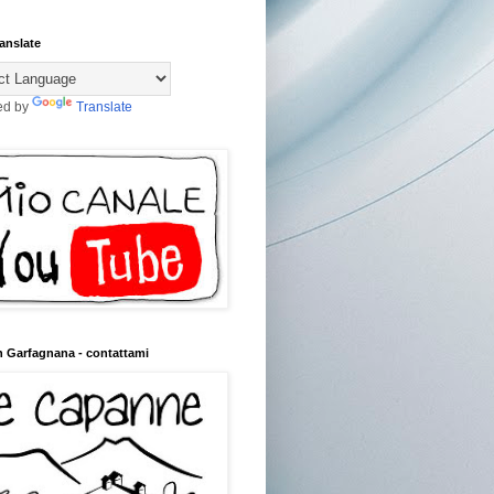
anslate
ed by
Translate
n Garfagnana - contattami