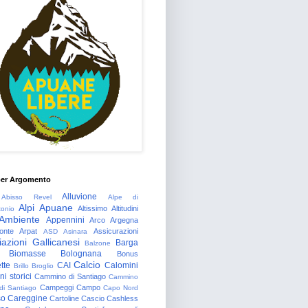
per Argomento
Alluvione
Abisso Revel
Alpe di
Alpi Apuane
Altissimo
Altitudini
tonio
Ambiente
Appennini
Arco
Argegna
onte
Arpat
Assicurazioni
ASD
Asinara
azioni Gallicanesi
Barga
Balzone
Biomasse
Bolognana
Bonus
Calcio
tte
CAI
Calomini
Brillo
Broglio
i storici
Cammino di Santiago
Cammino
Campeggi
Campo
 di Santiago
Capo Nord
so
Careggine
Cartoline
Cascio
Cashless