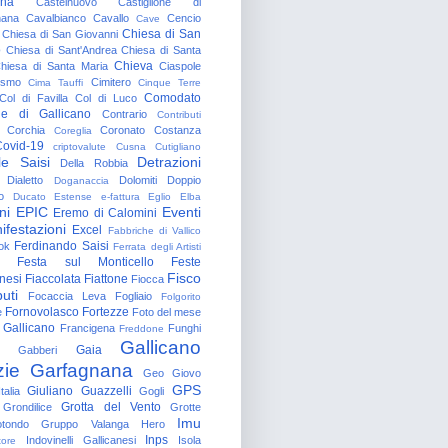
gna
Castelnuovo
Castiglione di
nana
Cavalbianco
Cavallo
Cencio
Cave
Chiesa di San
Chiesa di San Giovanni
o
Chiesa di Sant'Andrea
Chiesa di Santa
Chieva
hiesa di Santa Maria
Ciaspole
rismo
Cimitero
Cima Tauffi
Cinque Terre
Comodato
Col di Favilla
Col di Luco
e di Gallicano
Contrario
Contributi
Corchia
Coronato
Costanza
Coreglia
ovid-19
criptovalute
Cusna
Cutigliano
le Saisi
Detrazioni
Della Robbia
Dialetto
Dolomiti
Doppio
Doganaccia
o
Ducato Estense
e-fattura
Eglio
Elba
ni
EPIC
Eventi
Eremo di Calomini
ifestazioni
Excel
Fabbriche di Vallico
Ferdinando Saisi
ok
Ferrata degli Artisti
Festa sul Monticello
Feste
Fisco
nesi
Fiaccolata
Fiattone
Fiocca
uti
Focaccia Leva
Fogliaio
Folgorito
Fornovolasco
Fortezze
e
Foto del mese
 Gallicano
Francigena
Funghi
Freddone
Gallicano
Gaia
Gabberi
zie
Garfagnana
Geo
Giovo
GPS
Giuliano Guazzelli
talia
Gogli
Grotta del Vento
Grondilice
Grotte
Imu
otondo
Gruppo Valanga
Hero
Inps
Indovinelli Gallicanesi
Isola
tore