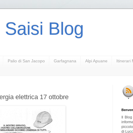
 Saisi Blog
Palio di San Jacopo
Garfagnana
Alpi Apuane
Itinerar
ergia elettrica 17 ottobre
Benven
Il Blo
inform
piccol
di Lucc