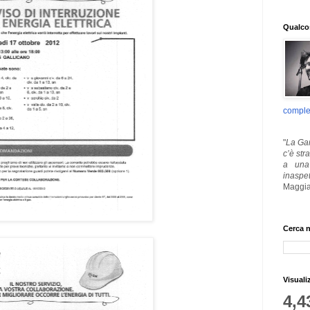
Qualcos
comple
"
La Gar
c’è str
a una 
inaspe
Maggia
Cerca n
Visuali
4,4