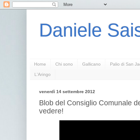
Daniele Sais
Home
Chi sono
Gallicano
Palio di San J
L'Aringo
venerdì 14 settembre 2012
Blob del Consiglio Comunale de
vedere!