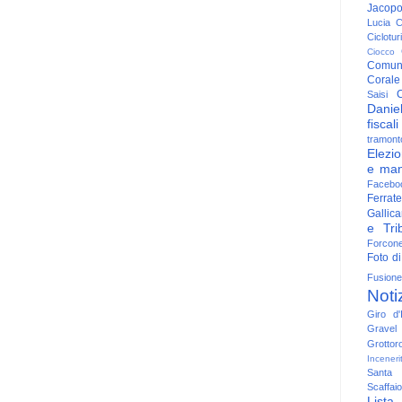
Jacop
Lucia
C
Ciclotu
Ciocco
Comun
Corale
C
Saisi
Danie
fiscali
tramont
Elezio
e man
Facebo
Ferrate
Gallica
e Trib
Forcon
Foto di
Fusione
Noti
Giro d'I
Gravel
Grottor
Inceneri
Santa
Scaffaio
Lista