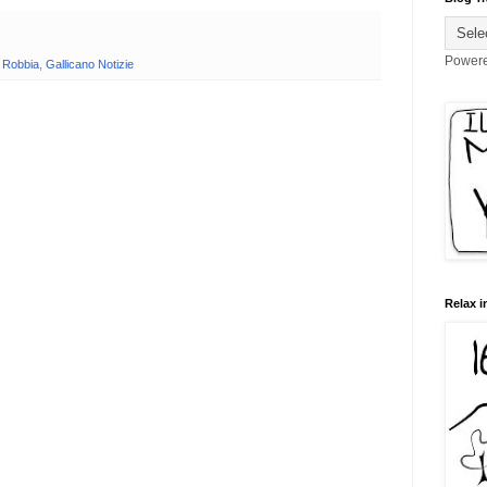
Power
a Robbia
,
Gallicano Notizie
Relax i