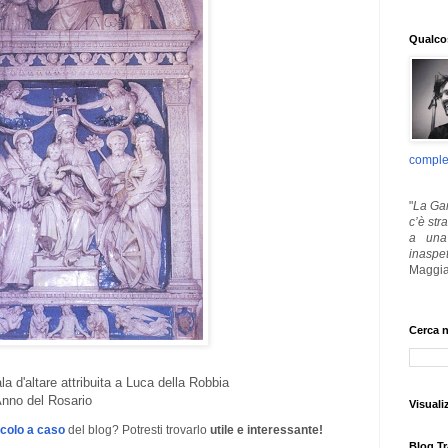
Qualcos
comple
"
La Gar
c’è str
a una 
inaspe
Maggia
Cerca n
a d'altare attribuita a Luca della Robbia
Anno del Rosario
Visuali
icolo a caso
del blog? Potresti trovarlo
utile e interessante!
Blog Tr