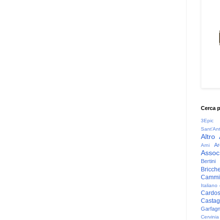
Cerca 
3Epic
Sant'An
Altro
Ar
Arni
Associ
Bertini
Bricche
Cammin
Italiano
Cardo
Casta
Garfag
Cervinia