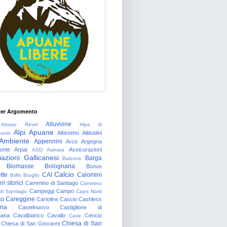
per Argomento
Alluvione
Abisso Revel
Alpe di
Alpi Apuane
Altissimo
Altitudini
tonio
Ambiente
Appennini
Arco
Argegna
onte
Arpat
Assicurazioni
ASD
Asinara
azioni Gallicanesi
Barga
Balzone
Biomasse
Bolognana
Bonus
Calcio
tte
CAI
Calomini
Brillo
Broglio
i storici
Cammino di Santiago
Cammino
Campeggi
Campo
 di Santiago
Capo Nord
so
Careggine
Cartoline
Cascio
Cashless
gna
Castelnuovo
Castiglione di
nana
Cavalbianco
Cavallo
Cencio
Cave
Chiesa di San
Chiesa di San Giovanni