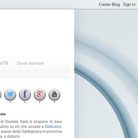
i MTB
Dove dormire
uto
g di Daniele Saisi si propone di dare
azioni su ciò che accade a
Gallicano
,
o paese della Garfagnana in provincia
a, e dintorni.