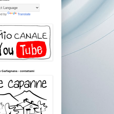
ed by
Translate
n Garfagnana - contattami