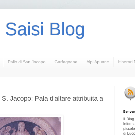
 Saisi Blog
Palio di San Jacopo
Garfagnana
Alpi Apuane
Itinerar
 S. Jacopo: Pala d'altare attribuita a
Benven
Il Blo
inform
piccol
di Lucc