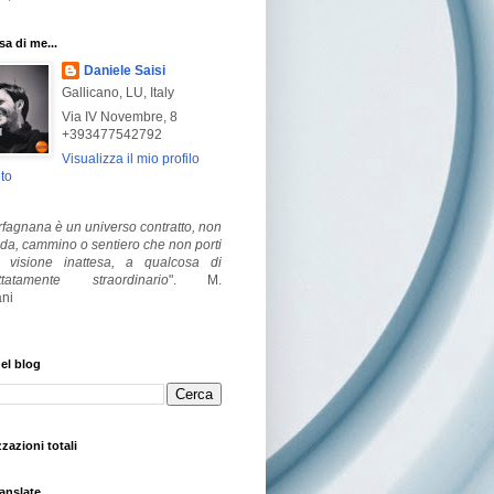
a di me...
Daniele Saisi
Gallicano, LU, Italy
Via IV Novembre, 8
+393477542792
Visualizza il mio profilo
to
fagnana è un universo contratto, non
ada, cammino o sentiero che non porti
visione inattesa, a qualcosa di
ttatamente straordinario
".
M.
ni
el blog
zzazioni totali
anslate