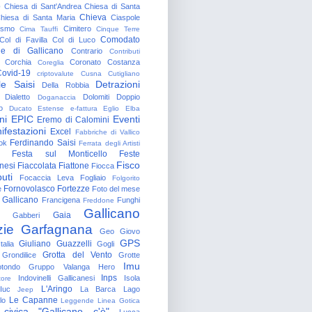
o
Chiesa di Sant'Andrea
Chiesa di Santa
Chieva
hiesa di Santa Maria
Ciaspole
rismo
Cimitero
Cima Tauffi
Cinque Terre
Comodato
Col di Favilla
Col di Luco
e di Gallicano
Contrario
Contributi
Corchia
Coronato
Costanza
Coreglia
ovid-19
criptovalute
Cusna
Cutigliano
le Saisi
Detrazioni
Della Robbia
Dialetto
Dolomiti
Doppio
Doganaccia
o
Ducato Estense
e-fattura
Eglio
Elba
ni
EPIC
Eventi
Eremo di Calomini
ifestazioni
Excel
Fabbriche di Vallico
Ferdinando Saisi
ok
Ferrata degli Artisti
Festa sul Monticello
Feste
Fisco
nesi
Fiaccolata
Fiattone
Fiocca
uti
Focaccia Leva
Fogliaio
Folgorito
Fornovolasco
Fortezze
e
Foto del mese
 Gallicano
Francigena
Funghi
Freddone
Gallicano
Gaia
Gabberi
zie
Garfagnana
Geo
Giovo
GPS
Giuliano Guazzelli
talia
Gogli
Grotta del Vento
Grondilice
Grotte
Imu
otondo
Gruppo Valanga
Hero
Inps
Indovinelli Gallicanesi
Isola
tore
L'Aringo
Iuc
La Barca
Lago
Jeep
Le Capanne
lo
Leggende
Linea Gotica
 civica "Gallicano c'è"
Lucca