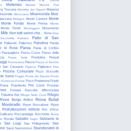
Maltempo
na
Maraini
Marche Trail
a Toscana
Matanna
Marmitte dei Giganti
Misericordia
Mod.
nestrella
Minucciano
Monte
lazzana
Monte Castore
Mologno
Monte Forato
Monte Penna
Monte
Monte Tondo
Monumento
Monteggiori
Mtb
Non tutti sanno che...
Nona
Omo
Palio di San
Orecchiella
Palestra
o
Palodina
Pallavolo
Palleroso
Panda
Pania
e le Rose
Pania di Corfino
i
Pasquigliora
Passo Croce
Passo della
cia
Pendolina
Perpoli
Passo Sella
aggi
Piazza
Petrosciana
Piazza al Serchio
di San Cassiano
Piglionico
Piglione
Pisa
Piscina Comunale
o
Pizzo d'Uccello
lle Saette
Poggio
Ponte del Diavolo
Ponte
Pozzi
Pradarena
Prade
Pontecosi
Porraie
Pro Loco
Prana
Pratofiorito
Procinto
ammi
Puntato
Raccolta differenziata
Rifugio
Palodina
Rai
Rifugio Nello Conti
Rione Bufali
Rione Borgo Antico
 Monticello
Rione Roccaforte
Rione
Ristrutturazioni edilizie
a
Roc d'Azur
allicano
Roccandagia
Rocchette
Roma
Sabatini
Salviamo le
Rovaio
io
Sagro
e
San Luigi
San
San Pellegrinetto
rino
Sbandieratori di
Sassi
Sassorosso