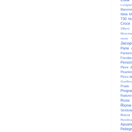
Lunigia
Maremm
Miele
Mi
730
Mo
Croce
Sillano
Mosceta
morto
Jacop
Pane 
Pantare
Focolac
Person
Pieve 
Pisanin
Pizzo de
Guelfino
Prado
Progr
Raduno 
Rossi
Rione
Strettoi
Rocca G
Rondina
Apuan
Pelleg