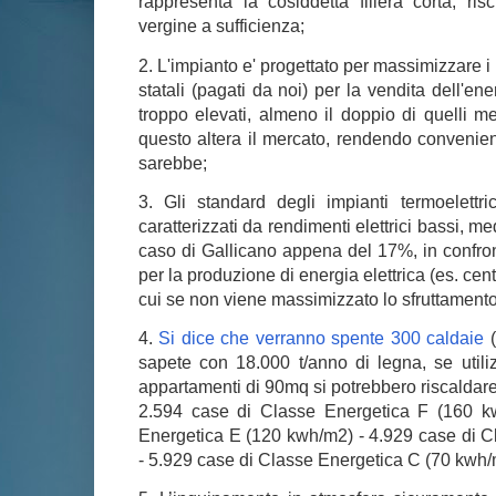
rappresenta la cosiddetta filiera corta, r
vergine a sufficienza;
2. L'impianto e' progettato per massimizzare i p
statali (pagati da noi) per la vendita dell'ener
troppo elevati, almeno il doppio di quelli me
questo altera il mercato, rendendo convenie
sarebbe;
3. Gli standard degli impianti termoelettr
caratterizzati da rendimenti elettrici bassi, 
caso di Gallicano appena del 17%, in confront
per la produzione di energia elettrica (es. ce
cui se non viene massimizzato lo sfruttamento 
4.
Si dice che verranno spente 300 caldaie
(
sapete con 18.000 t/anno di legna, se utilizz
appartamenti di 90mq si potrebbero riscaldar
2.594 case di Classe Energetica F (160 k
Energetica E (120 kwh/m2) - 4.929 case di 
- 5.929 case di Classe Energetica C (70 kwh/