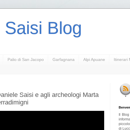
 Saisi Blog
Palio di San Jacopo
Garfagnana
Alpi Apuane
Itinerar
Daniele Saisi e agli archeologi Marta
rradimigni
Benven
Il Blo
inform
piccol
di Lucc