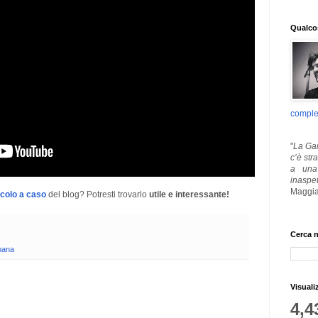
Qualcos
comple
"
La Gar
c’è str
a una 
inaspe
Maggia
icolo a caso
del blog? Potresti trovarlo
utile e interessante!
Cerca n
nana
Visuali
4,4