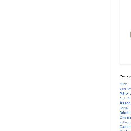
Cerca 
3Epic
Sant'An
Altro
Ar
Arni
Associ
Bertini
Bricche
Cammin
Italiano
Cardo