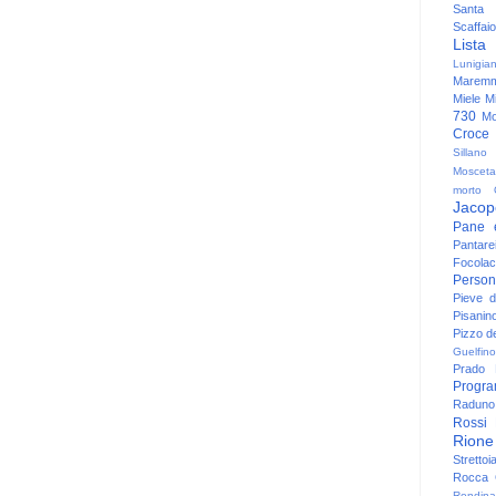
Santa
Scaffaio
Lista
Lunigia
Maremm
Miele
Mi
730
Mo
Croce
Sillano
Mosceta
morto
Jacop
Pane 
Pantare
Focolac
Person
Pieve 
Pisanin
Pizzo de
Guelfino
Prado
Progr
Raduno 
Rossi
Rione
Strettoi
Rocca G
Rondina