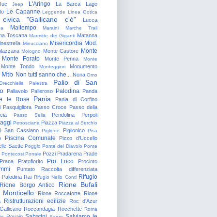
L'Aringo
Iuc
La Barca
Lago
Jeep
Le Capanne
lo
Leggende
Linea Gotica
 civica "Gallicano c'è"
Lucca
Maltempo
na
Maraini
Marche Trail
a Toscana
Matanna
Marmitte dei Giganti
Misericordia
Mod.
nestrella
Minucciano
Monte
lazzana
Monte Castore
Mologno
Monte Forato
Monte Penna
Monte
Monte Tondo
Monumento
Monteggiori
Mtb
Non tutti sanno che...
Nona
Omo
Palio di San
Orecchiella
Palestra
o
Palodina
Pallavolo
Palleroso
Panda
Pania
e le Rose
Pania di Corfino
i
Pasquigliora
Passo Croce
Passo della
cia
Pendolina
Perpoli
Passo Sella
aggi
Piazza
Petrosciana
Piazza al Serchio
di San Cassiano
Piglionico
Piglione
Pisa
Piscina Comunale
o
Pizzo d'Uccello
lle Saette
Poggio
Ponte del Diavolo
Ponte
Pozzi
Pradarena
Prade
Pontecosi
Porraie
Pro Loco
Prana
Pratofiorito
Procinto
ammi
Puntato
Raccolta differenziata
Rifugio
Palodina
Rai
Rifugio Nello Conti
Rione Bufali
Rione Borgo Antico
 Monticello
Rione Roccaforte
Rione
Ristrutturazioni edilizie
a
Roc d'Azur
allicano
Roccandagia
Rocchette
Roma
Sabatini
Salviamo le
Rovaio
io
Sagro