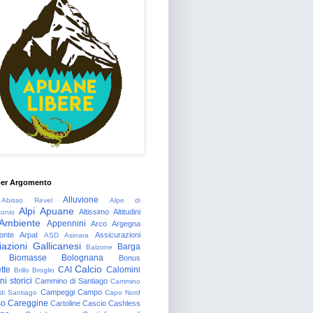
per Argomento
Alluvione
Abisso Revel
Alpe di
Alpi Apuane
Altissimo
Altitudini
tonio
Ambiente
Appennini
Arco
Argegna
onte
Arpat
Assicurazioni
ASD
Asinara
azioni Gallicanesi
Barga
Balzone
Biomasse
Bolognana
Bonus
Calcio
tte
CAI
Calomini
Brillo
Broglio
i storici
Cammino di Santiago
Cammino
Campeggi
Campo
 di Santiago
Capo Nord
so
Careggine
Cartoline
Cascio
Cashless