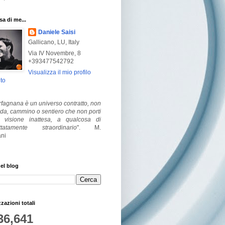
a di me...
Daniele Saisi
Gallicano, LU, Italy
Via IV Novembre, 8
+393477542792
Visualizza il mio profilo
to
fagnana è un universo contratto, non
ada, cammino o sentiero che non porti
visione inattesa, a qualcosa di
ttatamente straordinario
".
M.
ni
el blog
zzazioni totali
36,641