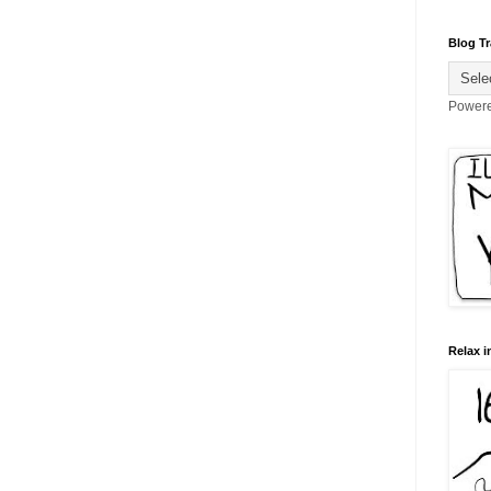
Blog Tr
Power
Relax i