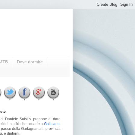
i MTB
Dove dormire
uto
g di Daniele Saisi si propone di dare
azioni su ciò che accade a
Gallicano
,
o paese della Garfagnana in provincia
a, e dintorni.