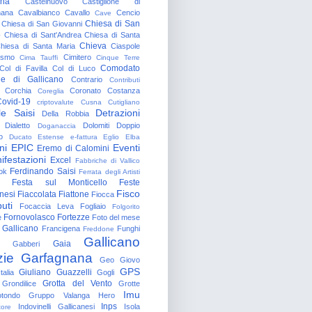
gna
Castelnuovo
Castiglione di
nana
Cavalbianco
Cavallo
Cencio
Cave
Chiesa di San
Chiesa di San Giovanni
o
Chiesa di Sant'Andrea
Chiesa di Santa
Chieva
hiesa di Santa Maria
Ciaspole
rismo
Cimitero
Cima Tauffi
Cinque Terre
Comodato
Col di Favilla
Col di Luco
e di Gallicano
Contrario
Contributi
Corchia
Coronato
Costanza
Coreglia
ovid-19
criptovalute
Cusna
Cutigliano
le Saisi
Detrazioni
Della Robbia
Dialetto
Dolomiti
Doppio
Doganaccia
o
Ducato Estense
e-fattura
Eglio
Elba
ni
EPIC
Eventi
Eremo di Calomini
ifestazioni
Excel
Fabbriche di Vallico
Ferdinando Saisi
ok
Ferrata degli Artisti
Festa sul Monticello
Feste
Fisco
nesi
Fiaccolata
Fiattone
Fiocca
uti
Focaccia Leva
Fogliaio
Folgorito
Fornovolasco
Fortezze
e
Foto del mese
 Gallicano
Francigena
Funghi
Freddone
Gallicano
Gaia
Gabberi
zie
Garfagnana
Geo
Giovo
GPS
Giuliano Guazzelli
talia
Gogli
Grotta del Vento
Grondilice
Grotte
Imu
otondo
Gruppo Valanga
Hero
Inps
Indovinelli Gallicanesi
Isola
tore