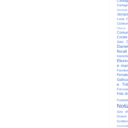
Casta
Garfag
Cervinia
Jacop
Lucia
C
Ciclotu
Ciocco
Comun
Corale
C
Saisi
Danie
fiscali
tramont
Elezio
e man
Facebo
Ferrate
Gallica
e Trib
Forcon
Foto di
Fusione
Noti
Giro d'I
Gravel
Grottor
Inceneri