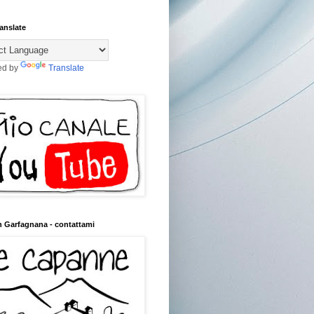
anslate
ed by
Translate
n Garfagnana - contattami