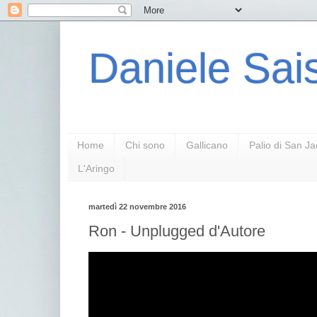
Daniele Sais
Home
Chi sono
Gallicano
Palio di San J
L'Aringo
martedì 22 novembre 2016
Ron - Unplugged d'Autore