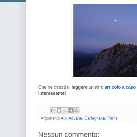
Che ne diresti di
leggere
un altro
articolo a caso
interessante!
Argomento
Alpi Apuane
,
Garfagnana
,
Pania
Nessun commento: