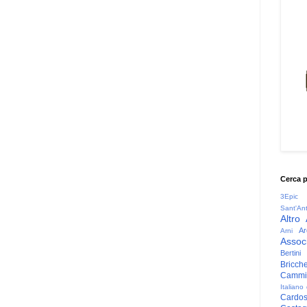
Cerca 
3Epic
Sant'An
Altro
Ar
Arni
Associ
Bertini
Bricche
Cammin
Italiano
Cardo