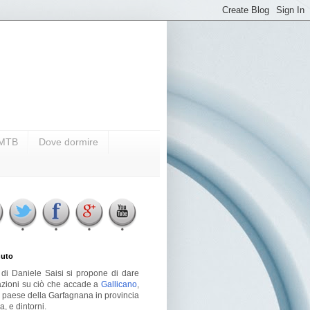
i MTB
Dove dormire
uto
g di Daniele Saisi si propone di dare
azioni su ciò che accade a
Gallicano
,
o paese della Garfagnana in provincia
a, e dintorni.