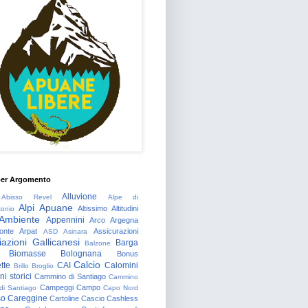
per Argomento
Alluvione
Abisso Revel
Alpe di
Alpi Apuane
Altissimo
Altitudini
tonio
Ambiente
Appennini
Arco
Argegna
onte
Arpat
Assicurazioni
ASD
Asinara
azioni Gallicanesi
Barga
Balzone
Biomasse
Bolognana
Bonus
Calcio
tte
CAI
Calomini
Brillo
Broglio
i storici
Cammino di Santiago
Cammino
Campeggi
Campo
 di Santiago
Capo Nord
so
Careggine
Cartoline
Cascio
Cashless