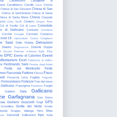
gna
Castelnuovo
Castiglione di
nana
Cavalbianco
Cavallo
Cencio
Cave
Chiesa di San
Chiesa di San Giovanni
o
Chiesa di Sant'Andrea
Chiesa di Santa
Chieva
hiesa di Santa Maria
Ciaspole
rismo
Cimitero
Cima Tauffi
Cinque Terre
Comodato
Col di Favilla
Col di Luco
e di Gallicano
Contrario
Contributi
Corchia
Coronato
Costanza
Coreglia
ovid-19
criptovalute
Cusna
Cutigliano
le Saisi
Detrazioni
Della Robbia
Dialetto
Dolomiti
Doppio
Doganaccia
o
Ducato Estense
e-fattura
Eglio
Elba
ni
EPIC
Eventi
Eremo di Calomini
ifestazioni
Excel
Fabbriche di Vallico
Ferdinando Saisi
ok
Ferrata degli Artisti
Festa sul Monticello
Feste
Fisco
nesi
Fiaccolata
Fiattone
Fiocca
uti
Focaccia Leva
Fogliaio
Folgorito
Fornovolasco
Fortezze
e
Foto del mese
 Gallicano
Francigena
Funghi
Freddone
Gallicano
Gaia
Gabberi
zie
Garfagnana
Geo
Giovo
GPS
Giuliano Guazzelli
talia
Gogli
Grotta del Vento
Grondilice
Grotte
Imu
otondo
Gruppo Valanga
Hero
Inps
Indovinelli Gallicanesi
Isola
tore