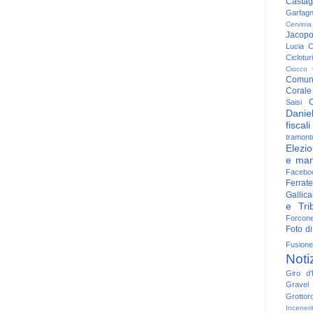
Casta
Garfag
Cervinia
Jacop
Lucia
C
Ciclotu
Ciocco
Comun
Corale
C
Saisi
Danie
fiscali
tramont
Elezio
e man
Facebo
Ferrate
Gallica
e Trib
Forcon
Foto di
Fusione
Noti
Giro d'I
Gravel
Grottor
Inceneri