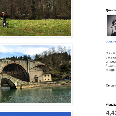
Qualcos
comple
"
La Gar
c’è str
a una 
inaspe
Maggia
Cerca n
Visuali
4,4