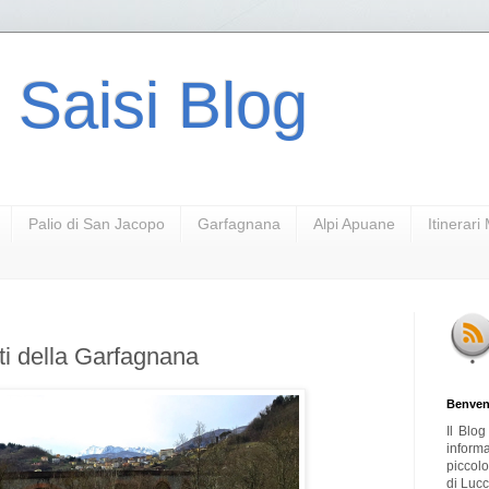
 Saisi Blog
Palio di San Jacopo
Garfagnana
Alpi Apuane
Itinerar
tti della Garfagnana
Benven
Il Blo
inform
piccol
di Lucc