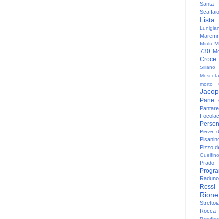
Santa
Scaffaio
Lista
Lunigia
Maremm
Miele
Mi
730
Mo
Croce
Sillano
Mosceta
morto
Jacop
Pane 
Pantare
Focolac
Person
Pieve 
Pisanin
Pizzo de
Guelfino
Prado
Progr
Raduno 
Rossi
Rione
Strettoi
Rocca G
Rondina