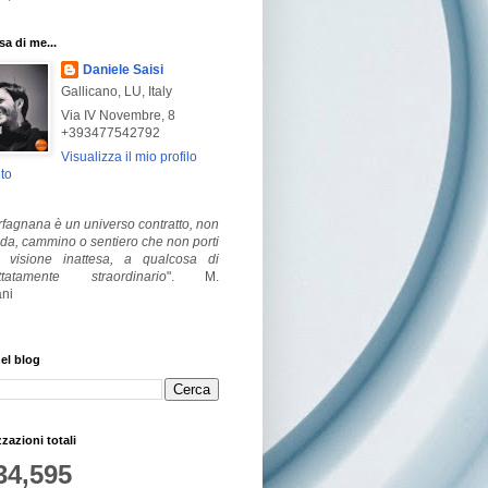
a di me...
Daniele Saisi
Gallicano, LU, Italy
Via IV Novembre, 8
+393477542792
Visualizza il mio profilo
to
fagnana è un universo contratto, non
ada, cammino o sentiero che non porti
visione inattesa, a qualcosa di
ttatamente straordinario
".
M.
ni
el blog
zzazioni totali
34,595