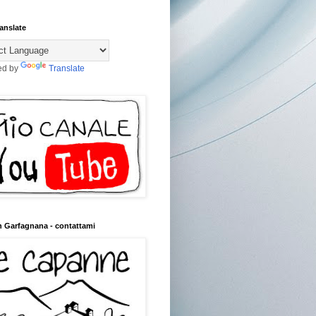
anslate
ed by
Translate
n Garfagnana - contattami