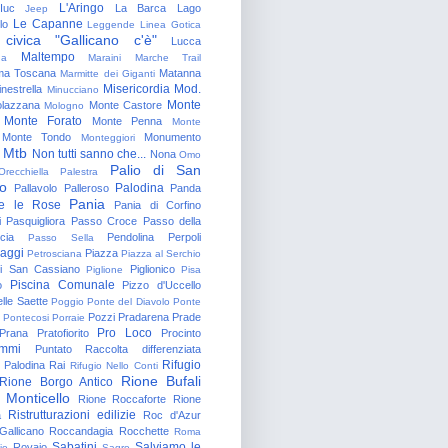
L'Aringo
Iuc
La Barca
Lago
Jeep
Le Capanne
lo
Leggende
Linea Gotica
 civica "Gallicano c'è"
Lucca
Maltempo
na
Maraini
Marche Trail
a Toscana
Matanna
Marmitte dei Giganti
Misericordia
Mod.
nestrella
Minucciano
Monte
lazzana
Monte Castore
Mologno
Monte Forato
Monte Penna
Monte
Monte Tondo
Monumento
Monteggiori
Mtb
Non tutti sanno che...
Nona
Omo
Palio di San
Orecchiella
Palestra
o
Palodina
Pallavolo
Palleroso
Panda
Pania
e le Rose
Pania di Corfino
i
Pasquigliora
Passo Croce
Passo della
cia
Pendolina
Perpoli
Passo Sella
aggi
Piazza
Petrosciana
Piazza al Serchio
di San Cassiano
Piglionico
Piglione
Pisa
Piscina Comunale
o
Pizzo d'Uccello
lle Saette
Poggio
Ponte del Diavolo
Ponte
Pozzi
Pradarena
Prade
Pontecosi
Porraie
Pro Loco
Prana
Pratofiorito
Procinto
ammi
Puntato
Raccolta differenziata
Rifugio
Palodina
Rai
Rifugio Nello Conti
Rione Bufali
Rione Borgo Antico
 Monticello
Rione Roccaforte
Rione
Ristrutturazioni edilizie
a
Roc d'Azur
allicano
Roccandagia
Rocchette
Roma
Sabatini
Salviamo le
Rovaio
io
Sagro