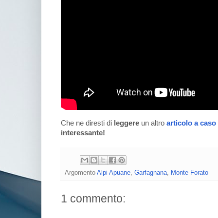
Che ne diresti di
leggere
un altro
articolo a caso
interessante!
Argomento
Alpi Apuane
,
Garfagnana
,
Monte Forato
1 commento: