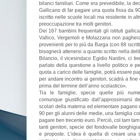
bilanci familiari. Come era prevedibile, la d
Gallicano di far pagare una quota fissa da 9
iscritto nelle scuole locali ma residente in a
preoccupazione tra molti genitori.
Dei 167 bambini frequentati gli istituti gallic
Vallico, Vergemoli e Molazzana non pagherann
provenienti per lo più da Barga (con 88 iscrit
bisognerà attenersi a quanto scritto nella del
Bilancio, il vicesindaco Egidio Nardini, ci ti
parlato della questione a livello politico e 
quota a carico delle famiglie, potrà essere pag
per andare incontro ai genitori, scadrà a fine
prima del termine dell’anno scolastico».
Tra le famiglie, specie quelle più num
comunque giustificato dall’approssimarsi d
scolari della materna ed elementare pagano 
90 per gli alunni delle medie, una famiglia con
pagare ben trecento euro. Perciò, col tam tam 
tanti genitori, specie del fondovalle borghig
e proposte. L’idea è quella di creare una so