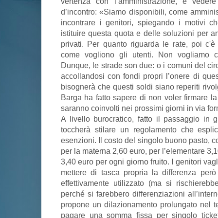
vertenza con l’amministrazione, e veder
d’incontro: «Siamo disponibili, come amminis
incontrare i genitori, spiegando i motivi c
istituire questa quota e delle soluzioni per 
privati. Per quanto riguarda le rate, poi c'è 
come vogliono gli utenti. Non vogliamo ce
Dunque, le strade son due: o i comuni del cir
accollandosi con fondi propri l’onere di que
bisognerà che questi soldi siano reperiti rivo
Barga ha fatto sapere di non voler firmare la 
saranno coinvolti nei prossimi giorni in via fo
A livello burocratico, fatto il passaggio in 
toccherà stilare un regolamento che esplic
esenzioni. Il costo del singolo buono pasto, c
per la materna 2,60 euro, per l’elementare 3,1
3,40 euro per ogni giorno fruito. I genitori vag
mettere di tasca propria la differenza per
effettivamente utilizzato (ma si rischierebb
perché si farebbero differenziazioni all’inter
propone un dilazionamento prolungato nel te
pagare una somma fissa per singolo ticke