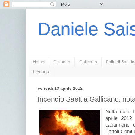
Daniele Sais
Home
Chi sono
Gallicano
Palio di San J
L'Aringo
venerdì 13 aprile 2012
Incendio Saett a Gallicano: not
Nella notte 
aprile 2012
capannone d
Bartoli Comun