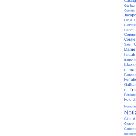
Casta
Garfag
Cervinia
Jacop
Lucia
C
Ciclotu
Ciocco
Comun
Corale
C
Saisi
Danie
fiscali
tramont
Elezio
e man
Facebo
Ferrate
Gallica
e Trib
Forcon
Foto di
Fusione
Noti
Giro d'I
Gravel
Grottor
Inceneri