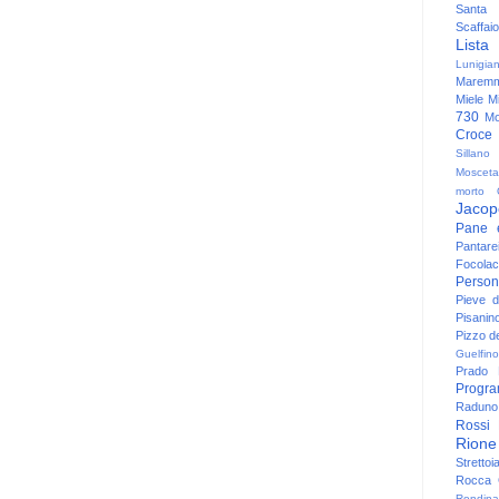
Santa
Scaffaio
Lista
Lunigia
Maremm
Miele
Mi
730
Mo
Croce
Sillano
Mosceta
morto
Jacop
Pane 
Pantare
Focolac
Person
Pieve 
Pisanin
Pizzo de
Guelfino
Prado
Progr
Raduno 
Rossi
Rione
Strettoi
Rocca G
Rondina