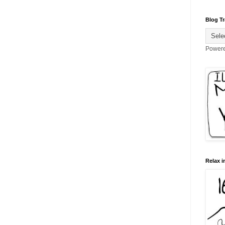
Blog Tr
Power
Relax i