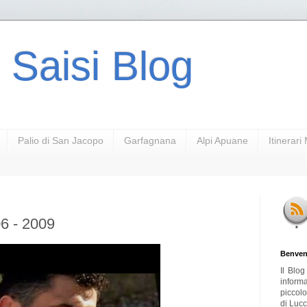
 Saisi Blog
Palio di San Jacopo
Garfagnana
Alpi Apuane
Itinerar
6 - 2009
Benven
Il Blo
inform
piccol
di Lucc