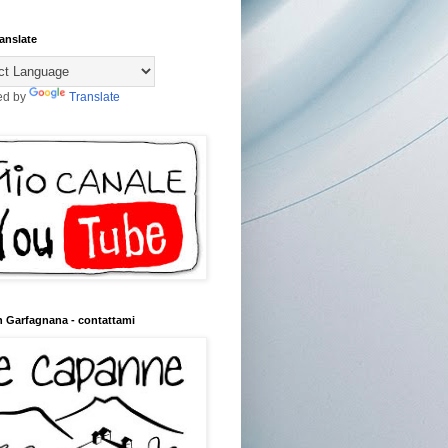
anslate
ed by
Translate
n Garfagnana - contattami