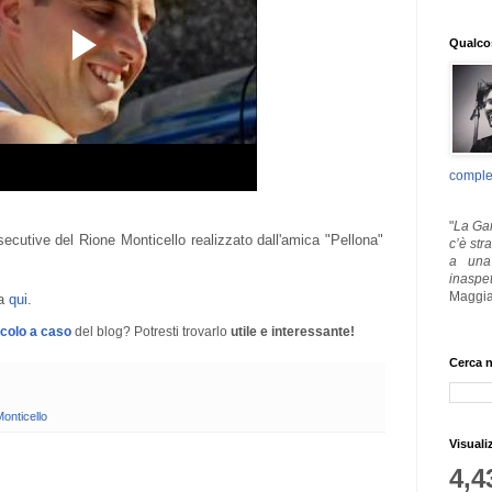
Qualcos
comple
"
La Gar
secutive del Rione Monticello realizzato dall'amica "Pellona"
c’è str
a una 
inaspe
Maggia
ca
qui
.
icolo a caso
del blog? Potresti trovarlo
utile e interessante!
Cerca n
onticello
Visuali
4,4