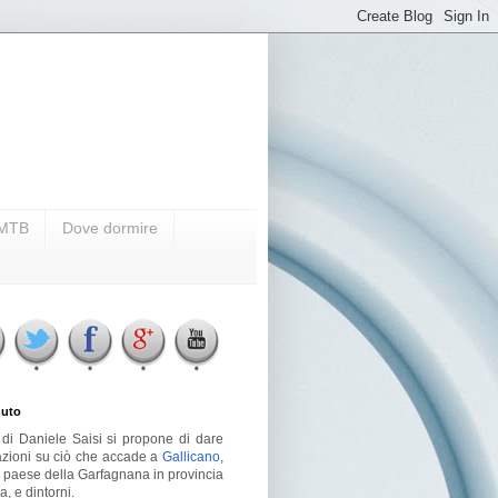
i MTB
Dove dormire
uto
g di Daniele Saisi si propone di dare
azioni su ciò che accade a
Gallicano
,
o paese della Garfagnana in provincia
a, e dintorni.