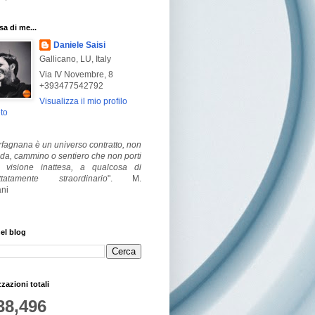
a di me...
Daniele Saisi
Gallicano, LU, Italy
Via IV Novembre, 8
+393477542792
Visualizza il mio profilo
to
fagnana è un universo contratto, non
ada, cammino o sentiero che non porti
visione inattesa, a qualcosa di
ttatamente straordinario
".
M.
ni
el blog
zzazioni totali
38,496