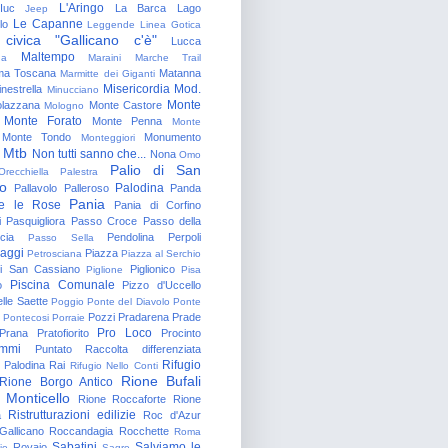
L'Aringo
Iuc
La Barca
Lago
Jeep
Le Capanne
lo
Leggende
Linea Gotica
 civica "Gallicano c'è"
Lucca
Maltempo
na
Maraini
Marche Trail
a Toscana
Matanna
Marmitte dei Giganti
Misericordia
Mod.
nestrella
Minucciano
Monte
lazzana
Monte Castore
Mologno
Monte Forato
Monte Penna
Monte
Monte Tondo
Monumento
Monteggiori
Mtb
Non tutti sanno che...
Nona
Omo
Palio di San
Orecchiella
Palestra
o
Palodina
Pallavolo
Palleroso
Panda
Pania
e le Rose
Pania di Corfino
i
Pasquigliora
Passo Croce
Passo della
cia
Pendolina
Perpoli
Passo Sella
aggi
Piazza
Petrosciana
Piazza al Serchio
di San Cassiano
Piglionico
Piglione
Pisa
Piscina Comunale
o
Pizzo d'Uccello
lle Saette
Poggio
Ponte del Diavolo
Ponte
Pozzi
Pradarena
Prade
Pontecosi
Porraie
Pro Loco
Prana
Pratofiorito
Procinto
ammi
Puntato
Raccolta differenziata
Rifugio
Palodina
Rai
Rifugio Nello Conti
Rione Bufali
Rione Borgo Antico
 Monticello
Rione Roccaforte
Rione
Ristrutturazioni edilizie
a
Roc d'Azur
allicano
Roccandagia
Rocchette
Roma
Sabatini
Salviamo le
Rovaio
io
Sagro