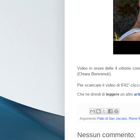
Video in onore delle 4 vittorie con
(Chiara Benvenuti).
Per scaricare il video di 6'41'' clic
Che ne diresti di
leggere
un altro
art
Argomento
Palio di San Jacopo
,
Rione M
Nessun commento: