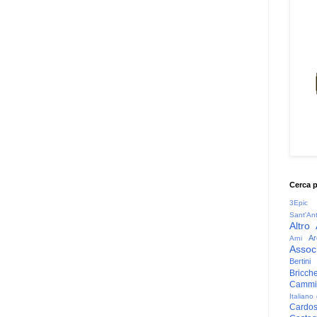
Cerca 
3Epic
Sant'An
Altro
Ar
Arni
Associ
Bertini
Bricche
Cammin
Italiano
Cardo