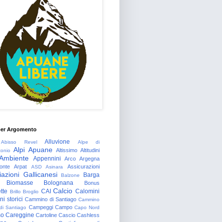
per Argomento
Alluvione
Abisso Revel
Alpe di
Alpi Apuane
Altissimo
Altitudini
tonio
Ambiente
Appennini
Arco
Argegna
onte
Arpat
Assicurazioni
ASD
Asinara
azioni Gallicanesi
Barga
Balzone
Biomasse
Bolognana
Bonus
Calcio
tte
CAI
Calomini
Brillo
Broglio
i storici
Cammino di Santiago
Cammino
Campeggi
Campo
 di Santiago
Capo Nord
so
Careggine
Cartoline
Cascio
Cashless