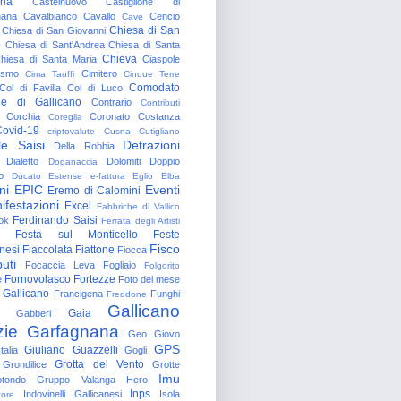
gna
Castelnuovo
Castiglione di
nana
Cavalbianco
Cavallo
Cencio
Cave
Chiesa di San
Chiesa di San Giovanni
o
Chiesa di Sant'Andrea
Chiesa di Santa
Chieva
hiesa di Santa Maria
Ciaspole
rismo
Cimitero
Cima Tauffi
Cinque Terre
Comodato
Col di Favilla
Col di Luco
e di Gallicano
Contrario
Contributi
Corchia
Coronato
Costanza
Coreglia
ovid-19
criptovalute
Cusna
Cutigliano
le Saisi
Detrazioni
Della Robbia
Dialetto
Dolomiti
Doppio
Doganaccia
o
Ducato Estense
e-fattura
Eglio
Elba
ni
EPIC
Eventi
Eremo di Calomini
ifestazioni
Excel
Fabbriche di Vallico
Ferdinando Saisi
ok
Ferrata degli Artisti
Festa sul Monticello
Feste
Fisco
nesi
Fiaccolata
Fiattone
Fiocca
uti
Focaccia Leva
Fogliaio
Folgorito
Fornovolasco
Fortezze
e
Foto del mese
 Gallicano
Francigena
Funghi
Freddone
Gallicano
Gaia
Gabberi
zie
Garfagnana
Geo
Giovo
GPS
Giuliano Guazzelli
talia
Gogli
Grotta del Vento
Grondilice
Grotte
Imu
otondo
Gruppo Valanga
Hero
Inps
Indovinelli Gallicanesi
Isola
tore