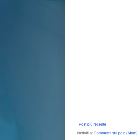
Post più recente
Iscriviti a:
Commenti sul post (Atom)