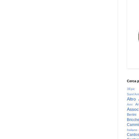
Cerca 
3Epic
Sant'An
Altro
Ar
Arni
Associ
Bertini
Bricche
Cammin
Italiano
Cardo