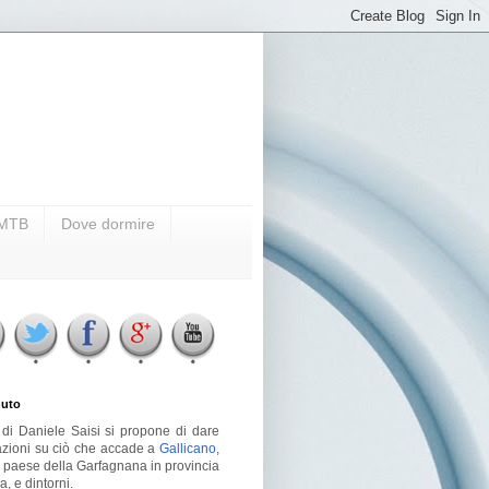
i MTB
Dove dormire
uto
g di Daniele Saisi si propone di dare
azioni su ciò che accade a
Gallicano
,
o paese della Garfagnana in provincia
a, e dintorni.