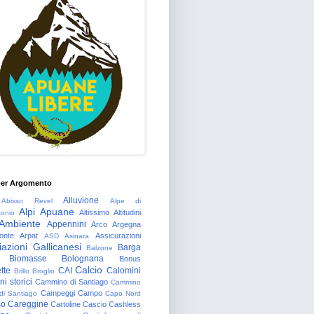
per Argomento
Alluvione
Abisso Revel
Alpe di
Alpi Apuane
Altissimo
Altitudini
tonio
Ambiente
Appennini
Arco
Argegna
onte
Arpat
Assicurazioni
ASD
Asinara
azioni Gallicanesi
Barga
Balzone
Biomasse
Bolognana
Bonus
Calcio
tte
CAI
Calomini
Brillo
Broglio
i storici
Cammino di Santiago
Cammino
Campeggi
Campo
 di Santiago
Capo Nord
so
Careggine
Cartoline
Cascio
Cashless