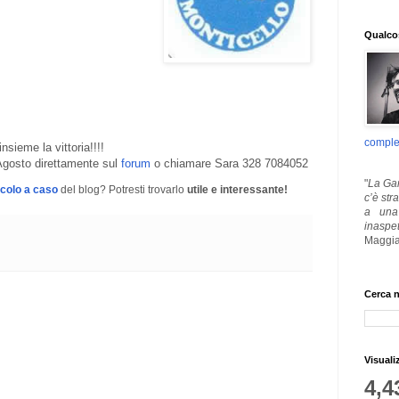
Qualcos
comple
nsieme la vittoria!!!!
 Agosto direttamente sul
forum
o chiamare Sara 328 7084052
"
La Gar
icolo a caso
del blog? Potresti trovarlo
utile e interessante!
c’è str
a una 
inaspe
Maggia
Cerca n
Visuali
4,4