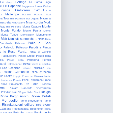
L'Aringo
Iuc
La Barca
Lago
Jeep
Le Capanne
lo
Leggende
Linea Gotica
 civica "Gallicano c'è"
Lucca
Maltempo
na
Maraini
Marche Trail
a Toscana
Matanna
Marmitte dei Giganti
Misericordia
Mod.
nestrella
Minucciano
Monte
lazzana
Monte Castore
Mologno
Monte Forato
Monte Penna
Monte
Monte Tondo
Monumento
Monteggiori
Mtb
Non tutti sanno che...
Nona
Omo
Palio di San
Orecchiella
Palestra
o
Palodina
Pallavolo
Palleroso
Panda
Pania
e le Rose
Pania di Corfino
i
Pasquigliora
Passo Croce
Passo della
cia
Pendolina
Perpoli
Passo Sella
aggi
Piazza
Petrosciana
Piazza al Serchio
di San Cassiano
Piglionico
Piglione
Pisa
Piscina Comunale
o
Pizzo d'Uccello
lle Saette
Poggio
Ponte del Diavolo
Ponte
Pozzi
Pradarena
Prade
Pontecosi
Porraie
Pro Loco
Prana
Pratofiorito
Procinto
ammi
Puntato
Raccolta differenziata
Rifugio
Palodina
Rai
Rifugio Nello Conti
Rione Bufali
Rione Borgo Antico
 Monticello
Rione Roccaforte
Rione
Ristrutturazioni edilizie
a
Roc d'Azur
allicano
Roccandagia
Rocchette
Roma
Sabatini
Salviamo le
Rovaio
io
Sagro