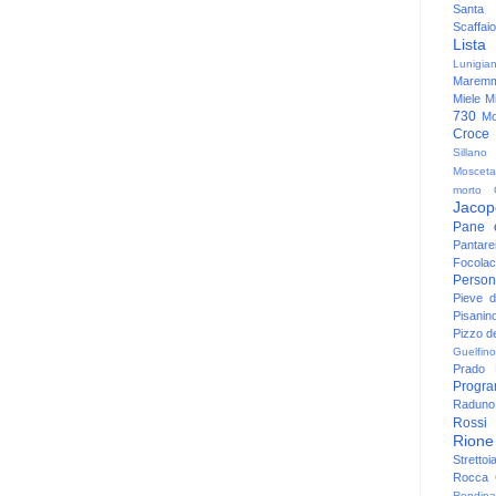
Santa
Scaffaio
Lista
Lunigia
Maremm
Miele
Mi
730
Mo
Croce
Sillano
Mosceta
morto
Jacop
Pane 
Pantare
Focolac
Person
Pieve 
Pisanin
Pizzo de
Guelfino
Prado
Progr
Raduno 
Rossi
Rione
Strettoi
Rocca G
Rondina