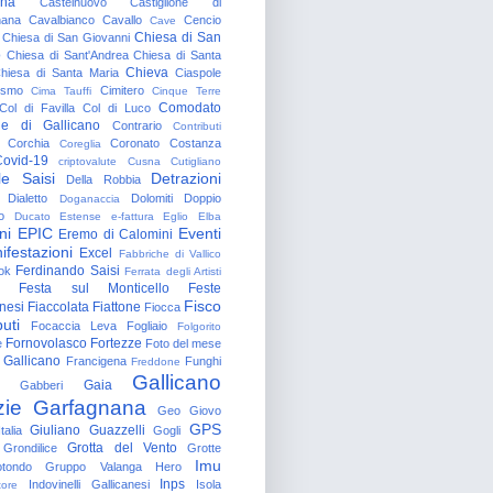
gna
Castelnuovo
Castiglione di
nana
Cavalbianco
Cavallo
Cencio
Cave
Chiesa di San
Chiesa di San Giovanni
o
Chiesa di Sant'Andrea
Chiesa di Santa
Chieva
hiesa di Santa Maria
Ciaspole
rismo
Cimitero
Cima Tauffi
Cinque Terre
Comodato
Col di Favilla
Col di Luco
e di Gallicano
Contrario
Contributi
Corchia
Coronato
Costanza
Coreglia
ovid-19
criptovalute
Cusna
Cutigliano
le Saisi
Detrazioni
Della Robbia
Dialetto
Dolomiti
Doppio
Doganaccia
o
Ducato Estense
e-fattura
Eglio
Elba
ni
EPIC
Eventi
Eremo di Calomini
ifestazioni
Excel
Fabbriche di Vallico
Ferdinando Saisi
ok
Ferrata degli Artisti
Festa sul Monticello
Feste
Fisco
nesi
Fiaccolata
Fiattone
Fiocca
uti
Focaccia Leva
Fogliaio
Folgorito
Fornovolasco
Fortezze
e
Foto del mese
 Gallicano
Francigena
Funghi
Freddone
Gallicano
Gaia
Gabberi
zie
Garfagnana
Geo
Giovo
GPS
Giuliano Guazzelli
talia
Gogli
Grotta del Vento
Grondilice
Grotte
Imu
otondo
Gruppo Valanga
Hero
Inps
Indovinelli Gallicanesi
Isola
tore