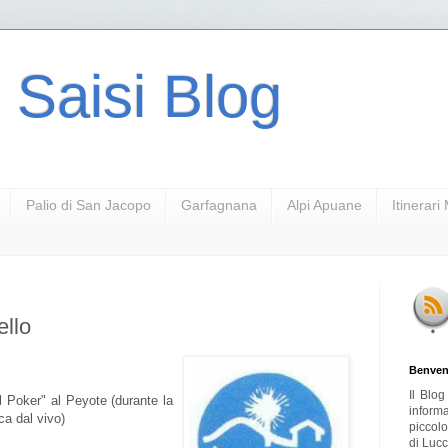
 Saisi Blog
Palio di San Jacopo
Garfagnana
Alpi Apuane
Itinerar
ello
Benven
Il Blo
il Poker" al Peyote (durante la
inform
a dal vivo)
piccol
di Lucc