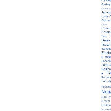
Casta
Garfag
Cervinia
Jacop
Lucia
C
Ciclotu
Ciocco
Comun
Corale
C
Saisi
Danie
fiscali
tramont
Elezio
e man
Facebo
Ferrate
Gallica
e Trib
Forcon
Foto di
Fusione
Noti
Giro d'I
Gravel
Grottor
Inceneri