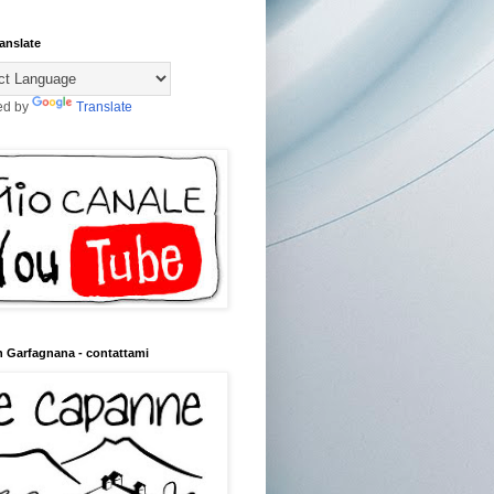
anslate
ed by
Translate
n Garfagnana - contattami