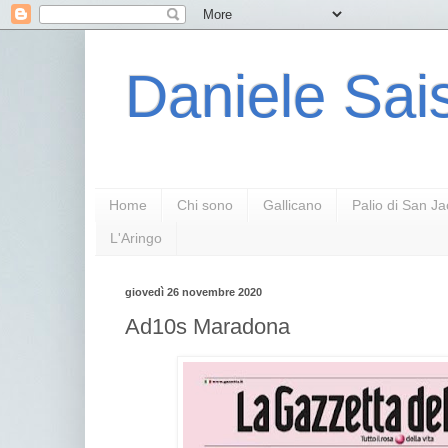
Daniele Sais
Home
Chi sono
Gallicano
Palio di San J
L'Aringo
giovedì 26 novembre 2020
Ad10s Maradona