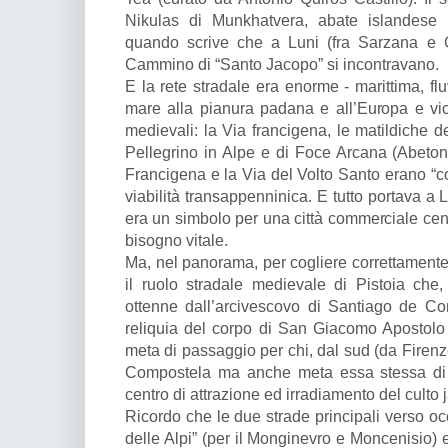
Nikulas di Munkhatvera, abate islandese i
quando scrive che a Luni (fra Sarzana e C
Cammino di “Santo Jacopo” si incontravano.
E la rete stradale era enorme - marittima, flu
mare alla pianura padana e all’Europa e vic
medievali: la Via francigena, le matildiche d
Pellegrino in Alpe e di Foce Arcana (Abetone
Francigena e la Via del Volto Santo erano “coll
viabilità transappenninica. E tutto portava a L
era un simbolo per una città commerciale cent
bisogno vitale.
Ma, nel panorama, per cogliere correttamente 
il ruolo stradale medievale di Pistoia che,
ottenne dall’arcivescovo di Santiago de C
reliquia del corpo di San Giacomo Apostolo 
meta di passaggio per chi, dal sud (da Firen
Compostela ma anche meta essa stessa di p
centro di attrazione ed irradiamento del culto 
Ricordo che le due strade principali verso oc
delle Alpi” (per il Monginevro e Moncenisio) e