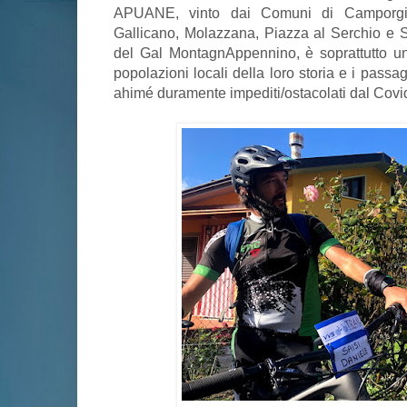
APUANE, vinto dai Comuni di Camporgia
Gallicano, Molazzana, Piazza al Serchio e 
del Gal MontagnAppennino, è soprattutto un’
popolazioni locali della loro storia e i passa
ahimé duramente impediti/ostacolati dal Cov