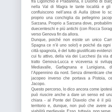
fra Ligonchio e Pradarena, il Duomo di Barg
nella Val di Magra le tante località e gli
confluiscono nell’area di Aulla (dove lo s
proprio una conchiglia da pellegrino jacop
Sarzana. Proprio a Sarzana dove, probabilmen
duecenteschi e più antichi (con Rocca Soraggi
verso Genova fin da allora.
Dunque, poiché non esiste un unico Cam
Spagna ce n’è uno solo!) e poiché da ogni do
città spagnola, è del tutto giustificato evidenz
cui fu attivo, della via dei Lucchesi (la via
tratto Genova-Lucca e viceversa si svilup
Mediavalle, Garfagnana e Lunigiana, de
l’Appennino da nord. Senza dimenticare che 
jacopeo inverso che portava a Pistoia, ce
Jacopo.
Questo percorso, lo dico ancora come ipotesi
può riuscire anche a dare un senso ed un
chiara - al Ponte del Diavolo che è il più
territorio e, dunque, non può che avere a
viabilità medievale. Esso, tuttavia, non serve