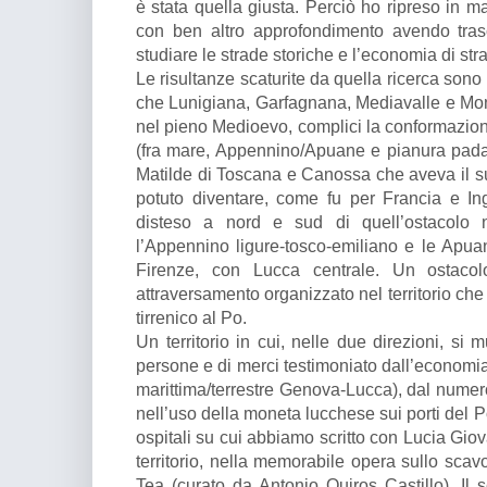
è stata quella giusta. Perciò ho ripreso in ma
con ben altro approfondimento avendo trasc
studiare le strade storiche e l’economia di st
Le risultanze scaturite da quella ricerca sono s
che Lunigiana, Garfagnana, Mediavalle e Mo
nel pieno Medioevo, complici la conformazione
(fra mare, Appennino/Apuane e pianura padan
Matilde di Toscana e Canossa che aveva il 
potuto diventare, come fu per Francia e Inghi
disteso a nord e sud di quell’ostacolo 
l’Appennino ligure-tosco-emiliano e le Ap
Firenze, con Lucca centrale. Un ostacol
attraversamento organizzato nel territorio che
tirrenico al Po.
Un territorio in cui, nelle due direzioni, s
persone e di merci testimoniato dall’economia 
marittima/terrestre Genova-Lucca), dal numero
nell’uso della moneta lucchese sui porti del Po
ospitali su cui abbiamo scritto con Lucia Giov
territorio, nella memorabile opera sullo scav
Tea (curato da Antonio Quiros Castillo). Il 