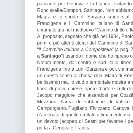
passante per Genova e la Liguria, evitando l
Roncisvalle/Somport, Santiago. Non abbiamo 
Magra e lo snodo di Sarzana siano stati i
Francigena e il Cammino italiano di Sant
chiamato già nel medioevo “Camino dritto d’It
Al proposito, segnalo che già nel 1984, Pao
primi e più attenti storici del Cammino di San
“
Il Cammino Italiano a Compostella
” (a pag. 
a Santiago
”) usando il nome che ho ripreso 
Naturalmente, dal centro e sud Italia tirren
Francigena fino a Luni-Sarzana e poi, via ma
(in questo senso la chiesa di S. Maria di Ro
bellissimo) ma, lo studio territoriale mostra 
linea di pievi, chiese, opere d’arte e culti de
Jacopo maggiore che alzandosi per Cozzil
Mozzano, l’area di Fabbriche di Vallico e
Camporgiano, Pugliano, Fivizzano, Canova, 
(l’antenato di quello crollato ultimamente ma,
un devoto jacopeo di Sestri per favorire i pel
porta a Genova e Francia.