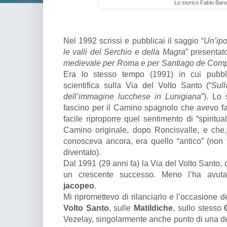
Lo storico Fabio Baro
Nel 1992 scrissi e pubblicai il saggio “
Un’ipo
le valli del Serchio e della Magra
” presentat
medievale per Roma e per Santiago de Compost
Era lo stesso tempo (1991) in cui pubbl
scientifica sulla Via del Volto Santo (“
Sull
dell’immagine lucchese in Lunigiana
”). Lo
fascino per il Camino spagnolo che avevo f
facile riproporre quel sentimento di “spiritua
Camino originale, dopo Roncisvalle, e che
conosceva ancora, era quello “antico” (non t
diventato).
Dal 1991 (29 anni fa) la Via del Volto Santo, d
un crescente successo. Meno l’ha avuta 
jacopeo
.
Mi ripromettevo di rilanciarlo e l’occasione de
Volto Santo
, sulle
Matildiche
, sullo stesso
Vezelay, singolarmente anche punto di una de