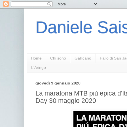
Daniele Sais
Home
Chi sono
Gallicano
Palio di San J
L'Aringo
giovedì 9 gennaio 2020
La maratona MTB più epica d'It
Day 30 maggio 2020