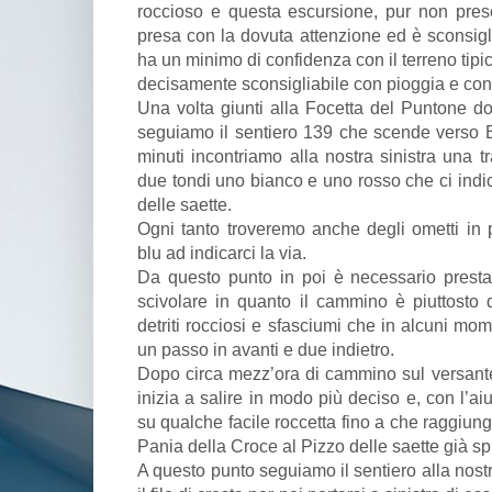
roccioso e questa escursione, pur non prese
presa con la dovuta attenzione ed è sconsigli
ha un minimo di confidenza con il terreno tip
decisamente sconsigliabile con pioggia e con
Una volta giunti alla Focetta del Puntone do
seguiamo il sentiero 139 che scende verso 
minuti incontriamo alla nostra sinistra una t
due tondi uno bianco e uno rosso che ci indica
delle saette.
Ogni tanto troveremo anche degli ometti in 
blu ad indicarci la via.
Da questo punto in poi è necessario presta
scivolare in quanto il cammino è piuttosto 
detriti rocciosi e sfasciumi che in alcuni mo
un passo in avanti e due indietro.
Dopo circa mezz’ora di cammino sul versante 
inizia a salire in modo più deciso e, con l’a
su qualche facile roccetta fino a che raggiun
Pania della Croce al Pizzo delle saette già 
A questo punto seguiamo il sentiero alla nost