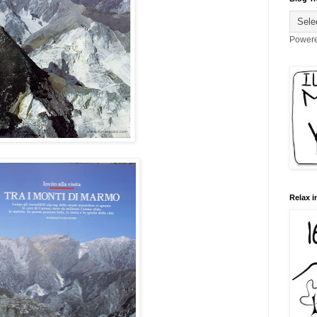
Power
Relax i