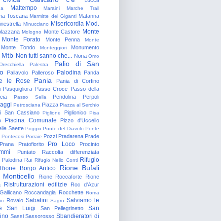
Maltempo
na
Maraini
Marche Trail
a Toscana
Matanna
Marmitte dei Giganti
Misericordia
Mod.
nestrella
Minucciano
Monte
lazzana
Monte Castore
Mologno
Monte Forato
Monte Penna
Monte
Monte Tondo
Monumento
Monteggiori
Mtb
Non tutti sanno che...
Nona
Omo
Palio di San
Orecchiella
Palestra
o
Palodina
Pallavolo
Palleroso
Panda
Pania
e le Rose
Pania di Corfino
i
Pasquigliora
Passo Croce
Passo della
cia
Pendolina
Perpoli
Passo Sella
aggi
Piazza
Petrosciana
Piazza al Serchio
di San Cassiano
Piglionico
Piglione
Pisa
Piscina Comunale
o
Pizzo d'Uccello
lle Saette
Poggio
Ponte del Diavolo
Ponte
Pozzi
Pradarena
Prade
Pontecosi
Porraie
Pro Loco
Prana
Pratofiorito
Procinto
ammi
Puntato
Raccolta differenziata
Rifugio
Palodina
Rai
Rifugio Nello Conti
Rione Bufali
Rione Borgo Antico
 Monticello
Rione Roccaforte
Rione
Ristrutturazioni edilizie
a
Roc d'Azur
allicano
Roccandagia
Rocchette
Roma
Sabatini
Salviamo le
Rovaio
io
Sagro
e
San Luigi
San
San Pellegrinetto
rino
Sbandieratori di
Sassi
Sassorosso