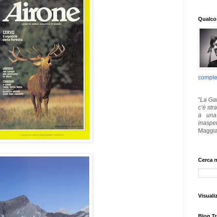
Qualcos
comple
"
La Gar
c’è str
a una 
inaspe
Maggia
Cerca n
Visuali
Blog Tr