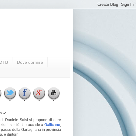
i MTB
Dove dormire
uto
g di Daniele Saisi si propone di dare
azioni su ciò che accade a
Gallicano
,
o paese della Garfagnana in provincia
a, e dintorni.