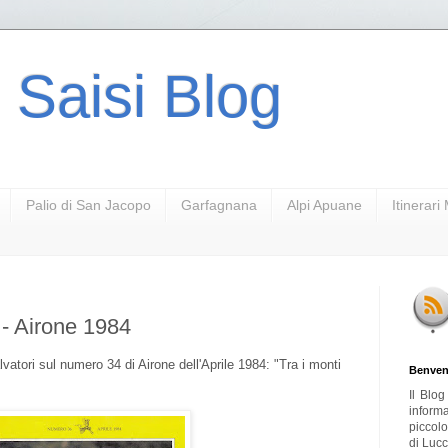
 Saisi Blog
Palio di San Jacopo
Garfagnana
Alpi Apuane
Itinerar
 - Airone 1984
lvatori sul numero 34 di Airone dell'Aprile 1984: "Tra i monti
Benven
Il Blo
inform
piccol
di Lucc