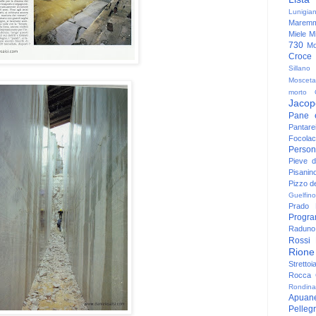
Lunigia
Maremm
Miele
Mi
730
Mo
Croce
Sillano
Mosceta
morto
Jacop
Pane 
Pantare
Focolac
Person
Pieve 
Pisanin
Pizzo de
Guelfino
Prado
Progr
Raduno 
Rossi
Rione
Strettoi
Rocca G
Rondina
Apuan
Pelleg