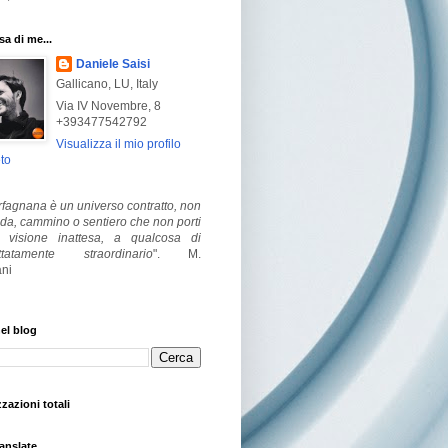
a di me...
Daniele Saisi
Gallicano, LU, Italy
Via IV Novembre, 8
+393477542792
Visualizza il mio profilo
to
fagnana è un universo contratto, non
ada, cammino o sentiero che non porti
visione inattesa, a qualcosa di
ttatamente straordinario
".
M.
ni
el blog
zzazioni totali
anslate