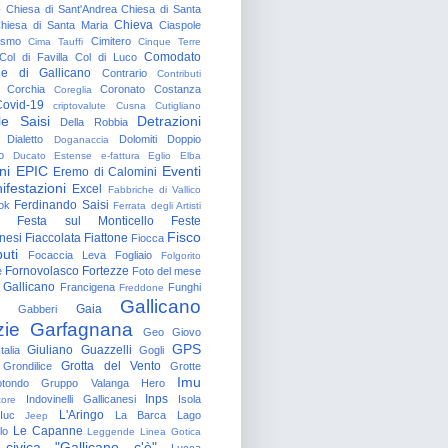
o
Chiesa di Sant'Andrea
Chiesa di Santa
Chieva
hiesa di Santa Maria
Ciaspole
rismo
Cimitero
Cima Tauffi
Cinque Terre
Comodato
Col di Favilla
Col di Luco
e di Gallicano
Contrario
Contributi
Corchia
Coronato
Costanza
Coreglia
ovid-19
criptovalute
Cusna
Cutigliano
le Saisi
Detrazioni
Della Robbia
Dialetto
Dolomiti
Doppio
Doganaccia
o
Ducato Estense
e-fattura
Eglio
Elba
ni
EPIC
Eventi
Eremo di Calomini
ifestazioni
Excel
Fabbriche di Vallico
Ferdinando Saisi
ok
Ferrata degli Artisti
Festa sul Monticello
Feste
Fisco
nesi
Fiaccolata
Fiattone
Fiocca
uti
Focaccia Leva
Fogliaio
Folgorito
Fornovolasco
Fortezze
e
Foto del mese
 Gallicano
Francigena
Funghi
Freddone
Gallicano
Gaia
Gabberi
zie
Garfagnana
Geo
Giovo
GPS
Giuliano Guazzelli
talia
Gogli
Grotta del Vento
Grondilice
Grotte
Imu
otondo
Gruppo Valanga
Hero
Inps
Indovinelli Gallicanesi
Isola
tore
L'Aringo
Iuc
La Barca
Lago
Jeep
Le Capanne
lo
Leggende
Linea Gotica
 civica "Gallicano c'è"
Lucca