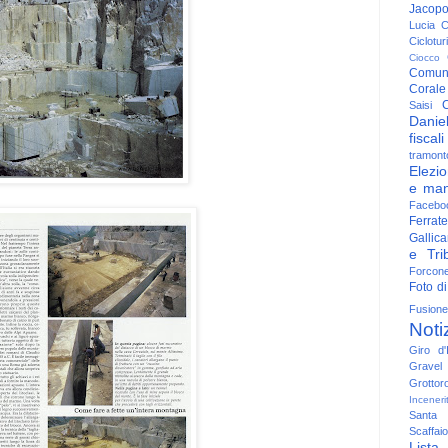
Jacop
Lucia
C
Ciclotu
Ciocco
Comun
Corale
C
Saisi
Danie
fiscali
tramont
Elezio
e man
Facebo
Ferrate
Gallica
e Trib
Forcon
Foto di
Fusione
Noti
Giro d'I
Gravel
Grottor
Inceneri
Santa
Scaffaio
Lista