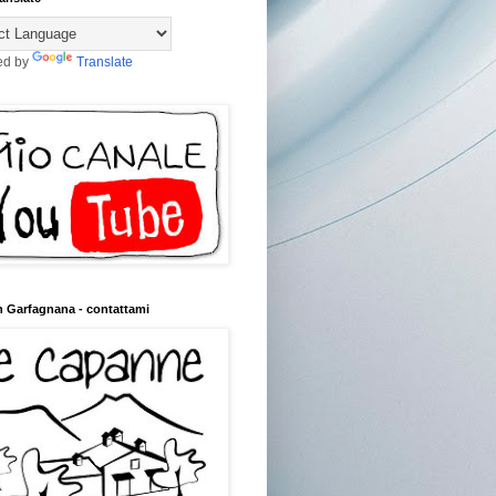
ed by
Translate
n Garfagnana - contattami