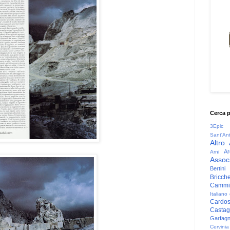
Cerca 
3Epic
Sant'An
Altro
Ar
Arni
Associ
Bertini
Bricche
Cammin
Italiano
Cardo
Casta
Garfag
Cervinia