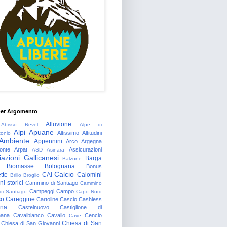
per Argomento
Alluvione
Abisso Revel
Alpe di
Alpi Apuane
Altissimo
Altitudini
tonio
Ambiente
Appennini
Arco
Argegna
onte
Arpat
Assicurazioni
ASD
Asinara
azioni Gallicanesi
Barga
Balzone
Biomasse
Bolognana
Bonus
Calcio
tte
CAI
Calomini
Brillo
Broglio
i storici
Cammino di Santiago
Cammino
Campeggi
Campo
 di Santiago
Capo Nord
so
Careggine
Cartoline
Cascio
Cashless
gna
Castelnuovo
Castiglione di
nana
Cavalbianco
Cavallo
Cencio
Cave
Chiesa di San
Chiesa di San Giovanni