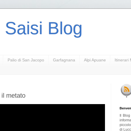
 Saisi Blog
Palio di San Jacopo
Garfagnana
Alpi Apuane
Itinerar
 il metato
Benven
Il Blo
inform
piccol
di Lucc