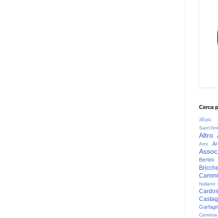
Cerca 
3Epic
Sant'An
Altro
Ar
Arni
Associ
Bertini
Bricche
Cammin
Italiano
Cardo
Casta
Garfag
Cervinia