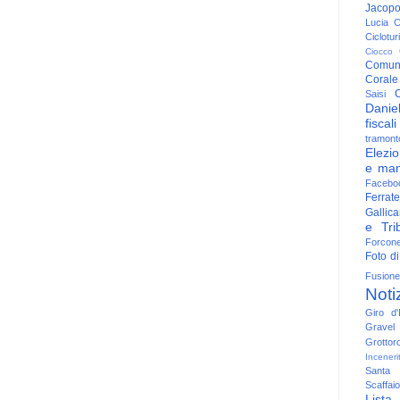
Jacop
Lucia
C
Ciclotu
Ciocco
Comun
Corale
C
Saisi
Danie
fiscali
tramont
Elezio
e man
Facebo
Ferrate
Gallica
e Trib
Forcon
Foto di
Fusione
Noti
Giro d'I
Gravel
Grottor
Inceneri
Santa
Scaffaio
Lista