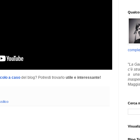
Qualcos
comple
"
La Gar
c’è str
a una 
icolo a caso
del blog? Potresti trovarlo
utile e interessante!
inaspe
Maggia
silico
Cerca n
Visuali
Blog Tr