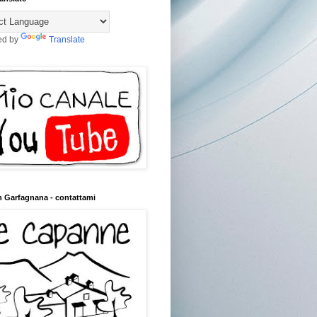
ed by
Translate
n Garfagnana - contattami