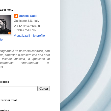
a di me...
Daniele Saisi
Gallicano, LU, Italy
Via IV Novembre, 8
+393477542792
Visualizza il mio profilo
to
fagnana è un universo contratto, non
ada, cammino o sentiero che non porti
visione inattesa, a qualcosa di
ttatamente straordinario
".
M.
ni
el blog
zzazioni totali
anslate