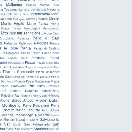
Maltempo
na
Maraini
Marche Trail
a Toscana
Matanna
Marmitte dei Giganti
Misericordia
Mod.
nestrella
Minucciano
Monte
lazzana
Monte Castore
Mologno
Monte Forato
Monte Penna
Monte
Monte Tondo
Monumento
Monteggiori
Mtb
Non tutti sanno che...
Nona
Omo
Palio di San
Orecchiella
Palestra
o
Palodina
Pallavolo
Palleroso
Panda
Pania
e le Rose
Pania di Corfino
i
Pasquigliora
Passo Croce
Passo della
cia
Pendolina
Perpoli
Passo Sella
aggi
Piazza
Petrosciana
Piazza al Serchio
di San Cassiano
Piglionico
Piglione
Pisa
Piscina Comunale
o
Pizzo d'Uccello
lle Saette
Poggio
Ponte del Diavolo
Ponte
Pozzi
Pradarena
Prade
Pontecosi
Porraie
Pro Loco
Prana
Pratofiorito
Procinto
ammi
Puntato
Raccolta differenziata
Rifugio
Palodina
Rai
Rifugio Nello Conti
Rione Bufali
Rione Borgo Antico
 Monticello
Rione Roccaforte
Rione
Ristrutturazioni edilizie
a
Roc d'Azur
allicano
Roccandagia
Rocchette
Roma
Sabatini
Salviamo le
Rovaio
io
Sagro
e
San Luigi
San
San Pellegrinetto
rino
Sbandieratori di
Sassi
Sassorosso