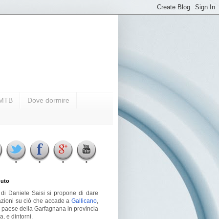
i MTB
Dove dormire
uto
g di Daniele Saisi si propone di dare
azioni su ciò che accade a
Gallicano
,
o paese della Garfagnana in provincia
a, e dintorni.