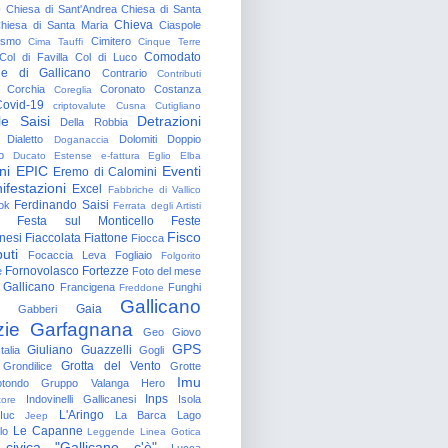
o
Chiesa di Sant'Andrea
Chiesa di Santa
Chieva
hiesa di Santa Maria
Ciaspole
rismo
Cimitero
Cima Tauffi
Cinque Terre
Comodato
Col di Favilla
Col di Luco
e di Gallicano
Contrario
Contributi
Corchia
Coronato
Costanza
Coreglia
ovid-19
criptovalute
Cusna
Cutigliano
le Saisi
Detrazioni
Della Robbia
Dialetto
Dolomiti
Doppio
Doganaccia
o
Ducato Estense
e-fattura
Eglio
Elba
ni
EPIC
Eventi
Eremo di Calomini
ifestazioni
Excel
Fabbriche di Vallico
Ferdinando Saisi
ok
Ferrata degli Artisti
Festa sul Monticello
Feste
Fisco
nesi
Fiaccolata
Fiattone
Fiocca
uti
Focaccia Leva
Fogliaio
Folgorito
Fornovolasco
Fortezze
e
Foto del mese
 Gallicano
Francigena
Funghi
Freddone
Gallicano
Gaia
Gabberi
zie
Garfagnana
Geo
Giovo
GPS
Giuliano Guazzelli
talia
Gogli
Grotta del Vento
Grondilice
Grotte
Imu
otondo
Gruppo Valanga
Hero
Inps
Indovinelli Gallicanesi
Isola
tore
L'Aringo
Iuc
La Barca
Lago
Jeep
Le Capanne
lo
Leggende
Linea Gotica
 civica "Gallicano c'è"
Lucca