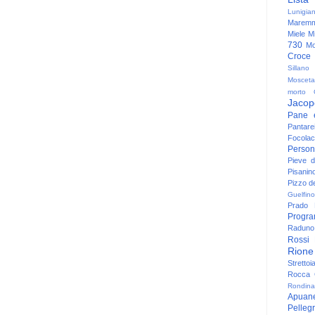
Lunigia
Maremm
Miele
Mi
730
Mo
Croce
Sillano
Mosceta
morto
Jacop
Pane 
Pantare
Focolac
Person
Pieve 
Pisanin
Pizzo de
Guelfino
Prado
Progr
Raduno 
Rossi
Rione
Strettoi
Rocca G
Rondina
Apuan
Pelleg