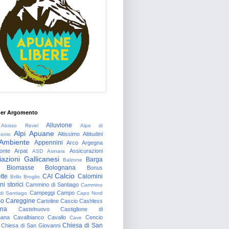
per Argomento
Alluvione
Abisso Revel
Alpe di
Alpi Apuane
Altissimo
Altitudini
tonio
Ambiente
Appennini
Arco
Argegna
onte
Arpat
Assicurazioni
ASD
Asinara
azioni Gallicanesi
Barga
Balzone
Biomasse
Bolognana
Bonus
Calcio
tte
CAI
Calomini
Brillo
Broglio
i storici
Cammino di Santiago
Cammino
Campeggi
Campo
 di Santiago
Capo Nord
so
Careggine
Cartoline
Cascio
Cashless
gna
Castelnuovo
Castiglione di
nana
Cavalbianco
Cavallo
Cencio
Cave
Chiesa di San
Chiesa di San Giovanni