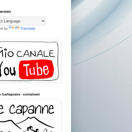
anslate
ed by
Translate
n Garfagnana - contattami