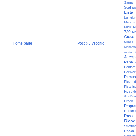
Santa
Scaffaio
Lista
Lunigia
Maremm
Miele
Mi
730
Mo
Croce
Sillano
Home page
Post più vecchio
Mosceta
morto
Jacop
Pane 
Pantare
Focolac
Person
Pieve 
Pisanin
Pizzo de
Guelfino
Prado
Progr
Raduno 
Rossi
Rione
Strettoi
Rocca G
Rondina