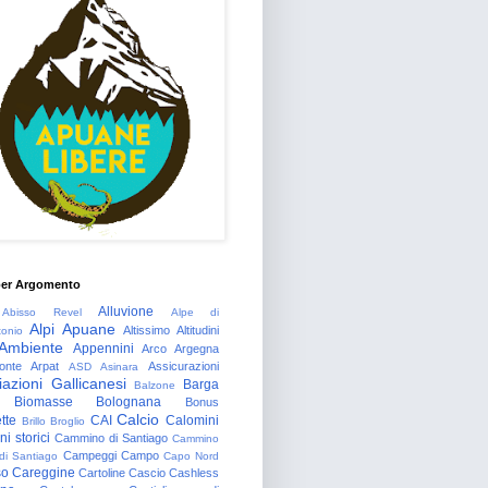
per Argomento
Alluvione
Abisso Revel
Alpe di
Alpi Apuane
Altissimo
Altitudini
tonio
Ambiente
Appennini
Arco
Argegna
onte
Arpat
Assicurazioni
ASD
Asinara
azioni Gallicanesi
Barga
Balzone
Biomasse
Bolognana
Bonus
Calcio
tte
CAI
Calomini
Brillo
Broglio
i storici
Cammino di Santiago
Cammino
Campeggi
Campo
 di Santiago
Capo Nord
so
Careggine
Cartoline
Cascio
Cashless