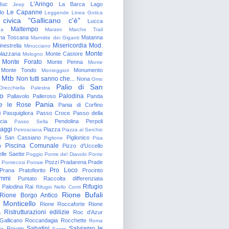
L'Aringo
Iuc
La Barca
Lago
Jeep
Le Capanne
lo
Leggende
Linea Gotica
 civica "Gallicano c'è"
Lucca
Maltempo
na
Maraini
Marche Trail
a Toscana
Matanna
Marmitte dei Giganti
Misericordia
Mod.
nestrella
Minucciano
Monte
lazzana
Monte Castore
Mologno
Monte Forato
Monte Penna
Monte
Monte Tondo
Monumento
Monteggiori
Mtb
Non tutti sanno che...
Nona
Omo
Palio di San
Orecchiella
Palestra
o
Palodina
Pallavolo
Palleroso
Panda
Pania
e le Rose
Pania di Corfino
i
Pasquigliora
Passo Croce
Passo della
cia
Pendolina
Perpoli
Passo Sella
aggi
Piazza
Petrosciana
Piazza al Serchio
di San Cassiano
Piglionico
Piglione
Pisa
Piscina Comunale
o
Pizzo d'Uccello
lle Saette
Poggio
Ponte del Diavolo
Ponte
Pozzi
Pradarena
Prade
Pontecosi
Porraie
Pro Loco
Prana
Pratofiorito
Procinto
ammi
Puntato
Raccolta differenziata
Rifugio
Palodina
Rai
Rifugio Nello Conti
Rione Bufali
Rione Borgo Antico
 Monticello
Rione Roccaforte
Rione
Ristrutturazioni edilizie
a
Roc d'Azur
allicano
Roccandagia
Rocchette
Roma
Sabatini
Salviamo le
Rovaio
io
Sagro