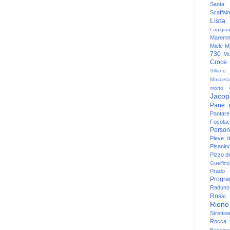
Santa
Scaffaio
Lista
Lunigia
Maremm
Miele
Mi
730
Mo
Croce
Sillano
Mosceta
morto
Jacop
Pane 
Pantare
Focolac
Person
Pieve 
Pisanin
Pizzo de
Guelfino
Prado
Progr
Raduno 
Rossi
Rione
Strettoi
Rocca G
Rondina