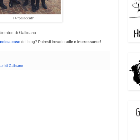
I 4 "pataccati"
ieratori di Gallicano
icolo a caso
del blog? Potresti trovarlo
utile e interessante!
ori di Gallicano