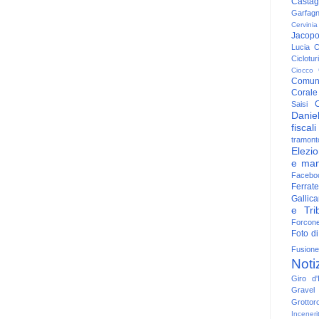
Casta
Garfag
Cervinia
Jacop
Lucia
C
Ciclotu
Ciocco
Comun
Corale
C
Saisi
Danie
fiscali
tramont
Elezio
e man
Facebo
Ferrate
Gallica
e Trib
Forcon
Foto di
Fusione
Noti
Giro d'I
Gravel
Grottor
Inceneri