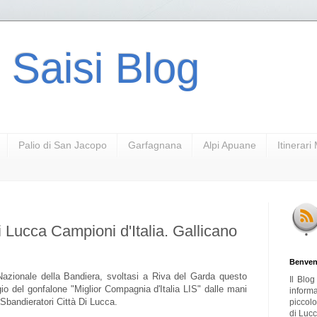
 Saisi Blog
Palio di San Jacopo
Garfagnana
Alpi Apuane
Itinerar
i Lucca Campioni d'Italia. Gallicano
Benven
azionale della Bandiera, svoltasi a Riva del Garda questo
Il Blo
gio del gonfalone "Miglior Compagnia d'Italia LIS" dalle mani
inform
 Sbandieratori Città Di Lucca.
piccol
di Lucc