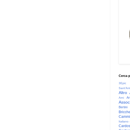
Cerca 
3Epic
Sant'An
Altro
Ar
Arni
Associ
Bertini
Bricche
Cammin
Italiano
Cardo