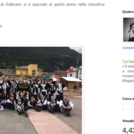
di Gallicano si è piazzato al quinto posto nella classifica
Qualcos
to
comple
"
La Gar
c’è str
a una 
inaspe
Maggia
Cerca n
Visuali
4,4