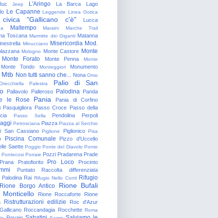
L'Aringo
Iuc
La Barca
Lago
Jeep
Le Capanne
lo
Leggende
Linea Gotica
 civica "Gallicano c'è"
Lucca
Maltempo
na
Maraini
Marche Trail
a Toscana
Matanna
Marmitte dei Giganti
Misericordia
Mod.
nestrella
Minucciano
Monte
lazzana
Monte Castore
Mologno
Monte Forato
Monte Penna
Monte
Monte Tondo
Monumento
Monteggiori
Mtb
Non tutti sanno che...
Nona
Omo
Palio di San
Orecchiella
Palestra
o
Palodina
Pallavolo
Palleroso
Panda
Pania
e le Rose
Pania di Corfino
i
Pasquigliora
Passo Croce
Passo della
cia
Pendolina
Perpoli
Passo Sella
aggi
Piazza
Petrosciana
Piazza al Serchio
di San Cassiano
Piglionico
Piglione
Pisa
Piscina Comunale
o
Pizzo d'Uccello
lle Saette
Poggio
Ponte del Diavolo
Ponte
Pozzi
Pradarena
Prade
Pontecosi
Porraie
Pro Loco
Prana
Pratofiorito
Procinto
ammi
Puntato
Raccolta differenziata
Rifugio
Palodina
Rai
Rifugio Nello Conti
Rione Bufali
Rione Borgo Antico
 Monticello
Rione Roccaforte
Rione
Ristrutturazioni edilizie
a
Roc d'Azur
allicano
Roccandagia
Rocchette
Roma
Sabatini
Salviamo le
Rovaio
io
Sagro