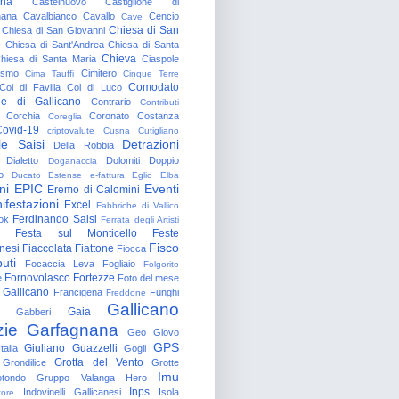
gna
Castelnuovo
Castiglione di
nana
Cavalbianco
Cavallo
Cencio
Cave
Chiesa di San
Chiesa di San Giovanni
o
Chiesa di Sant'Andrea
Chiesa di Santa
Chieva
hiesa di Santa Maria
Ciaspole
rismo
Cimitero
Cima Tauffi
Cinque Terre
Comodato
Col di Favilla
Col di Luco
e di Gallicano
Contrario
Contributi
Corchia
Coronato
Costanza
Coreglia
ovid-19
criptovalute
Cusna
Cutigliano
le Saisi
Detrazioni
Della Robbia
Dialetto
Dolomiti
Doppio
Doganaccia
o
Ducato Estense
e-fattura
Eglio
Elba
ni
EPIC
Eventi
Eremo di Calomini
ifestazioni
Excel
Fabbriche di Vallico
Ferdinando Saisi
ok
Ferrata degli Artisti
Festa sul Monticello
Feste
Fisco
nesi
Fiaccolata
Fiattone
Fiocca
uti
Focaccia Leva
Fogliaio
Folgorito
Fornovolasco
Fortezze
e
Foto del mese
 Gallicano
Francigena
Funghi
Freddone
Gallicano
Gaia
Gabberi
zie
Garfagnana
Geo
Giovo
GPS
Giuliano Guazzelli
talia
Gogli
Grotta del Vento
Grondilice
Grotte
Imu
otondo
Gruppo Valanga
Hero
Inps
Indovinelli Gallicanesi
Isola
tore