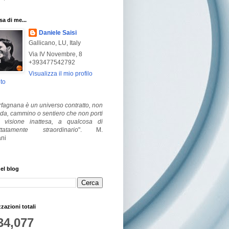
a di me...
Daniele Saisi
Gallicano, LU, Italy
Via IV Novembre, 8
+393477542792
Visualizza il mio profilo
to
fagnana è un universo contratto, non
ada, cammino o sentiero che non porti
visione inattesa, a qualcosa di
ttatamente straordinario
".
M.
ni
el blog
zzazioni totali
34,077