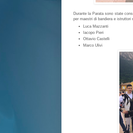
Durante la Parata sono state cons
per maestri di bandiera e istruttori
Luca Mazzanti
Iacopo Pieri
Ottavio Castelli
Marco Ulivi