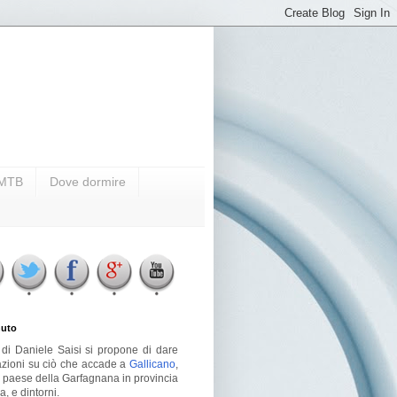
i MTB
Dove dormire
uto
g di Daniele Saisi si propone di dare
azioni su ciò che accade a
Gallicano
,
o paese della Garfagnana in provincia
a, e dintorni.