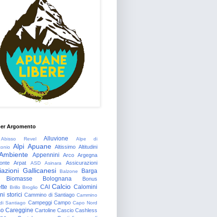
per Argomento
Alluvione
Abisso Revel
Alpe di
Alpi Apuane
Altissimo
Altitudini
tonio
Ambiente
Appennini
Arco
Argegna
onte
Arpat
Assicurazioni
ASD
Asinara
azioni Gallicanesi
Barga
Balzone
Biomasse
Bolognana
Bonus
Calcio
tte
CAI
Calomini
Brillo
Broglio
i storici
Cammino di Santiago
Cammino
Campeggi
Campo
 di Santiago
Capo Nord
so
Careggine
Cartoline
Cascio
Cashless