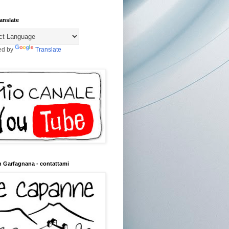
anslate
ed by
Translate
n Garfagnana - contattami