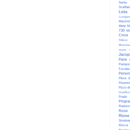
Santa
Scaffaio
Lista
Lunigia
Maremm
Miele
Mi
730
Mo
Croce
Sillano
Mosceta
morto
Jacop
Pane 
Pantare
Focolac
Person
Pieve 
Pisanin
Pizzo de
Guelfino
Prado
Progr
Raduno 
Rossi
Rione
Strettoi
Rocca G
Rondina