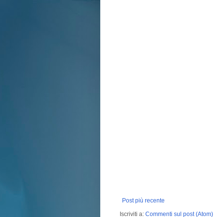
Post più recente
Iscriviti a:
Commenti sul post (Atom)