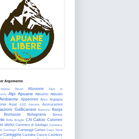
per Argomento
Alluvione
Abisso Revel
Alpe di
Alpi Apuane
Altissimo
Altitudini
tonio
Ambiente
Appennini
Arco
Argegna
onte
Arpat
Assicurazioni
ASD
Asinara
azioni Gallicanesi
Barga
Balzone
Biomasse
Bolognana
Bonus
Calcio
tte
CAI
Calomini
Brillo
Broglio
i storici
Cammino di Santiago
Cammino
Campeggi
Campo
 di Santiago
Capo Nord
so
Careggine
Cartoline
Cascio
Cashless