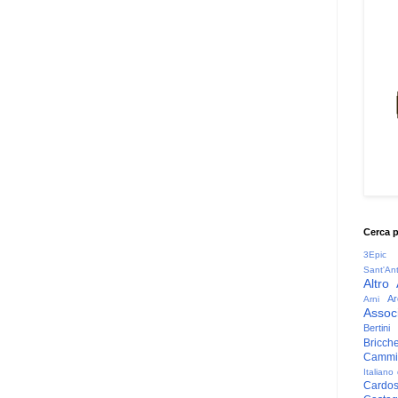
Cerca 
3Epic
Sant'An
Altro
Ar
Arni
Associ
Bertini
Bricche
Cammin
Italiano
Cardo