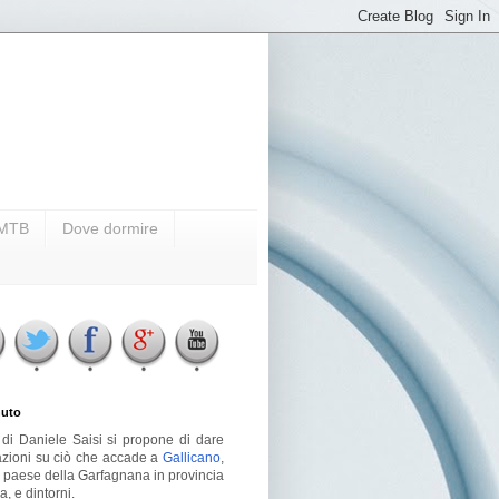
i MTB
Dove dormire
uto
g di Daniele Saisi si propone di dare
azioni su ciò che accade a
Gallicano
,
o paese della Garfagnana in provincia
a, e dintorni.