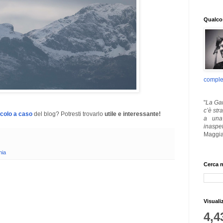
Qualcos
comple
"
La Gar
c’è str
icolo a caso
del blog? Potresti trovarlo
utile e interessante!
a una 
inaspe
Maggia
nia
Cerca n
Visuali
4,4