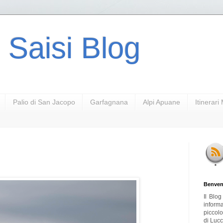
 Saisi Blog
Palio di San Jacopo
Garfagnana
Alpi Apuane
Itinerar
Benven
Il Blo
inform
piccol
di Lucc