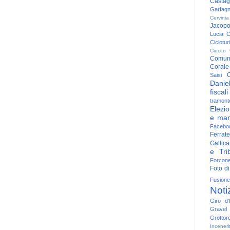
Casta
Garfag
Cervinia
Jacop
Lucia
C
Ciclotu
Ciocco
Comun
Corale
C
Saisi
Danie
fiscali
tramont
Elezio
e man
Facebo
Ferrate
Gallica
e Trib
Forcon
Foto di
Fusione
Noti
Giro d'I
Gravel
Grottor
Inceneri