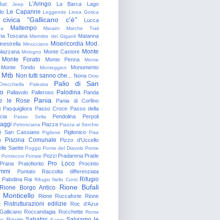
L'Aringo
Iuc
La Barca
Lago
Jeep
Le Capanne
lo
Leggende
Linea Gotica
 civica "Gallicano c'è"
Lucca
Maltempo
na
Maraini
Marche Trail
a Toscana
Matanna
Marmitte dei Giganti
Misericordia
Mod.
nestrella
Minucciano
Monte
lazzana
Monte Castore
Mologno
Monte Forato
Monte Penna
Monte
Monte Tondo
Monumento
Monteggiori
Mtb
Non tutti sanno che...
Nona
Omo
Palio di San
Orecchiella
Palestra
o
Palodina
Pallavolo
Palleroso
Panda
Pania
e le Rose
Pania di Corfino
i
Pasquigliora
Passo Croce
Passo della
cia
Pendolina
Perpoli
Passo Sella
aggi
Piazza
Petrosciana
Piazza al Serchio
di San Cassiano
Piglionico
Piglione
Pisa
Piscina Comunale
o
Pizzo d'Uccello
lle Saette
Poggio
Ponte del Diavolo
Ponte
Pozzi
Pradarena
Prade
Pontecosi
Porraie
Pro Loco
Prana
Pratofiorito
Procinto
ammi
Puntato
Raccolta differenziata
Rifugio
Palodina
Rai
Rifugio Nello Conti
Rione Bufali
Rione Borgo Antico
 Monticello
Rione Roccaforte
Rione
Ristrutturazioni edilizie
a
Roc d'Azur
allicano
Roccandagia
Rocchette
Roma
Sabatini
Salviamo le
Rovaio
io
Sagro