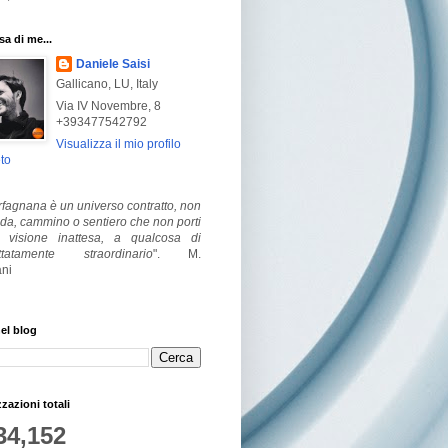
a di me...
Daniele Saisi
Gallicano, LU, Italy
Via IV Novembre, 8
+393477542792
Visualizza il mio profilo
to
fagnana è un universo contratto, non
ada, cammino o sentiero che non porti
visione inattesa, a qualcosa di
ttatamente straordinario
".
M.
ni
el blog
zzazioni totali
34,152