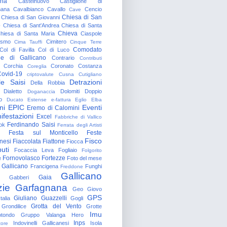
gna
Castelnuovo
Castiglione di
nana
Cavalbianco
Cavallo
Cencio
Cave
Chiesa di San
Chiesa di San Giovanni
o
Chiesa di Sant'Andrea
Chiesa di Santa
Chieva
hiesa di Santa Maria
Ciaspole
rismo
Cimitero
Cima Tauffi
Cinque Terre
Comodato
Col di Favilla
Col di Luco
e di Gallicano
Contrario
Contributi
Corchia
Coronato
Costanza
Coreglia
ovid-19
criptovalute
Cusna
Cutigliano
le Saisi
Detrazioni
Della Robbia
Dialetto
Dolomiti
Doppio
Doganaccia
o
Ducato Estense
e-fattura
Eglio
Elba
ni
EPIC
Eventi
Eremo di Calomini
ifestazioni
Excel
Fabbriche di Vallico
Ferdinando Saisi
ok
Ferrata degli Artisti
Festa sul Monticello
Feste
Fisco
nesi
Fiaccolata
Fiattone
Fiocca
uti
Focaccia Leva
Fogliaio
Folgorito
Fornovolasco
Fortezze
e
Foto del mese
 Gallicano
Francigena
Funghi
Freddone
Gallicano
Gaia
Gabberi
zie
Garfagnana
Geo
Giovo
GPS
Giuliano Guazzelli
talia
Gogli
Grotta del Vento
Grondilice
Grotte
Imu
otondo
Gruppo Valanga
Hero
Inps
Indovinelli Gallicanesi
Isola
tore