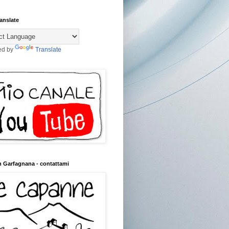
anslate
ed by
Translate
n Garfagnana - contattami