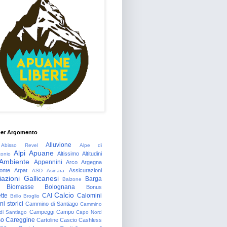
per Argomento
Alluvione
Abisso Revel
Alpe di
Alpi Apuane
Altissimo
Altitudini
tonio
Ambiente
Appennini
Arco
Argegna
onte
Arpat
Assicurazioni
ASD
Asinara
azioni Gallicanesi
Barga
Balzone
Biomasse
Bolognana
Bonus
Calcio
tte
CAI
Calomini
Brillo
Broglio
i storici
Cammino di Santiago
Cammino
Campeggi
Campo
 di Santiago
Capo Nord
so
Careggine
Cartoline
Cascio
Cashless