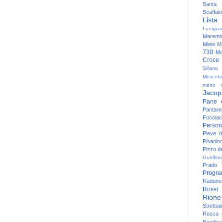
Santa
Scaffaio
Lista
Lunigia
Maremm
Miele
Mi
730
Mo
Croce
Sillano
Mosceta
morto
Jacop
Pane 
Pantare
Focolac
Person
Pieve 
Pisanin
Pizzo de
Guelfino
Prado
Progr
Raduno 
Rossi
Rione
Strettoi
Rocca G
Rondina