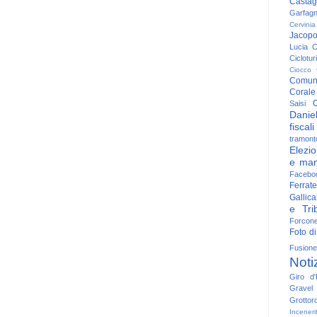
Casta
Garfag
Cervinia
Jacop
Lucia
C
Ciclotu
Ciocco
Comun
Corale
C
Saisi
Danie
fiscali
tramont
Elezio
e man
Facebo
Ferrate
Gallica
e Trib
Forcon
Foto di
Fusione
Noti
Giro d'I
Gravel
Grottor
Inceneri