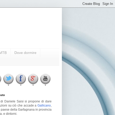
i MTB
Dove dormire
uto
g di Daniele Saisi si propone di dare
azioni su ciò che accade a
Gallicano
,
o paese della Garfagnana in provincia
a, e dintorni.