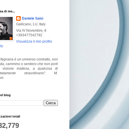
a di me...
Daniele Saisi
Gallicano, LU, Italy
Via IV Novembre, 8
+393477542792
Visualizza il mio profilo
to
fagnana è un universo contratto, non
ada, cammino o sentiero che non porti
visione inattesa, a qualcosa di
ttatamente straordinario
".
M.
ni
el blog
zzazioni totali
32,779