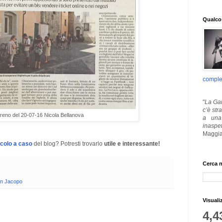
Qualcos
comple
"
La Gar
c’è str
irreno del 20-07-16 Nicola Bellanova
a una 
inaspe
Maggia
icolo a caso
del blog? Potresti trovarlo
utile e interessante!
Cerca n
an Jacopo
Visuali
4,4