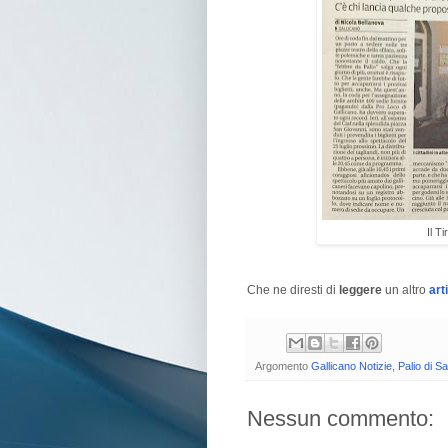
Il T
Che ne diresti di
leggere
un altro
art
Argomento
Gallicano Notizie
,
Palio di S
Nessun commento: