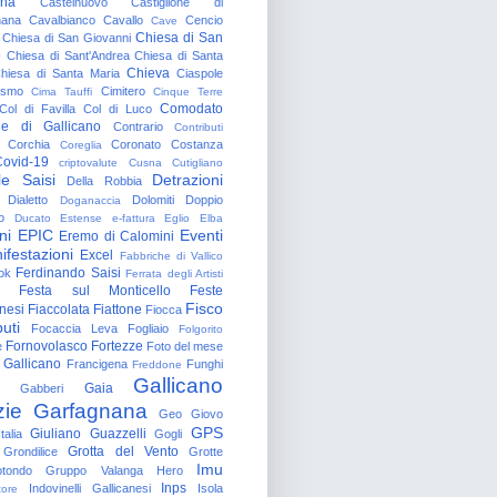
gna
Castelnuovo
Castiglione di
nana
Cavalbianco
Cavallo
Cencio
Cave
Chiesa di San
Chiesa di San Giovanni
o
Chiesa di Sant'Andrea
Chiesa di Santa
Chieva
hiesa di Santa Maria
Ciaspole
rismo
Cimitero
Cima Tauffi
Cinque Terre
Comodato
Col di Favilla
Col di Luco
e di Gallicano
Contrario
Contributi
Corchia
Coronato
Costanza
Coreglia
ovid-19
criptovalute
Cusna
Cutigliano
le Saisi
Detrazioni
Della Robbia
Dialetto
Dolomiti
Doppio
Doganaccia
o
Ducato Estense
e-fattura
Eglio
Elba
ni
EPIC
Eventi
Eremo di Calomini
ifestazioni
Excel
Fabbriche di Vallico
Ferdinando Saisi
ok
Ferrata degli Artisti
Festa sul Monticello
Feste
Fisco
nesi
Fiaccolata
Fiattone
Fiocca
uti
Focaccia Leva
Fogliaio
Folgorito
Fornovolasco
Fortezze
e
Foto del mese
 Gallicano
Francigena
Funghi
Freddone
Gallicano
Gaia
Gabberi
zie
Garfagnana
Geo
Giovo
GPS
Giuliano Guazzelli
talia
Gogli
Grotta del Vento
Grondilice
Grotte
Imu
otondo
Gruppo Valanga
Hero
Inps
Indovinelli Gallicanesi
Isola
tore