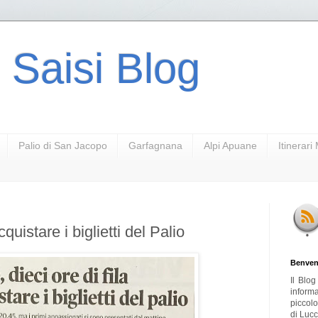
 Saisi Blog
Palio di San Jacopo
Garfagnana
Alpi Apuane
Itinerar
cquistare i biglietti del Palio
Benven
Il Blo
inform
piccol
di Lucc