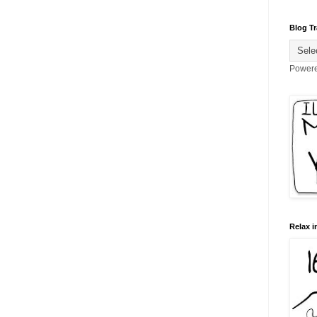
Blog Tr
Power
Relax i