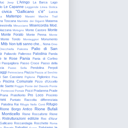
L'Aringo
Iuc
La Barca
Lago
Jeep
Le Capanne
lo
Leggende
Linea Gotica
 civica "Gallicano c'è"
Lucca
Maltempo
na
Maraini
Marche Trail
a Toscana
Matanna
Marmitte dei Giganti
Misericordia
Mod.
nestrella
Minucciano
Monte
lazzana
Monte Castore
Mologno
Monte Forato
Monte Penna
Monte
Monte Tondo
Monumento
Monteggiori
Mtb
Non tutti sanno che...
Nona
Omo
Palio di San
Orecchiella
Palestra
o
Palodina
Pallavolo
Palleroso
Panda
Pania
e le Rose
Pania di Corfino
i
Pasquigliora
Passo Croce
Passo della
cia
Pendolina
Perpoli
Passo Sella
aggi
Piazza
Petrosciana
Piazza al Serchio
di San Cassiano
Piglionico
Piglione
Pisa
Piscina Comunale
o
Pizzo d'Uccello
lle Saette
Poggio
Ponte del Diavolo
Ponte
Pozzi
Pradarena
Prade
Pontecosi
Porraie
Pro Loco
Prana
Pratofiorito
Procinto
ammi
Puntato
Raccolta differenziata
Rifugio
Palodina
Rai
Rifugio Nello Conti
Rione Bufali
Rione Borgo Antico
 Monticello
Rione Roccaforte
Rione
Ristrutturazioni edilizie
a
Roc d'Azur
allicano
Roccandagia
Rocchette
Roma
Sabatini
Salviamo le
Rovaio
io
Sagro