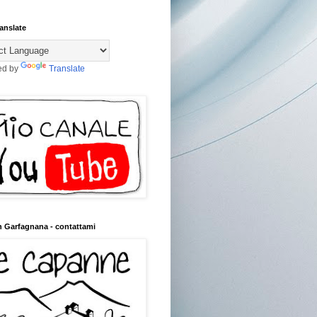
anslate
ed by
Translate
n Garfagnana - contattami