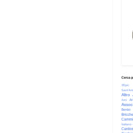
Cerca 
3Epic
Sant'An
Altro
Ar
Arni
Associ
Bertini
Bricche
Cammin
Italiano
Cardo