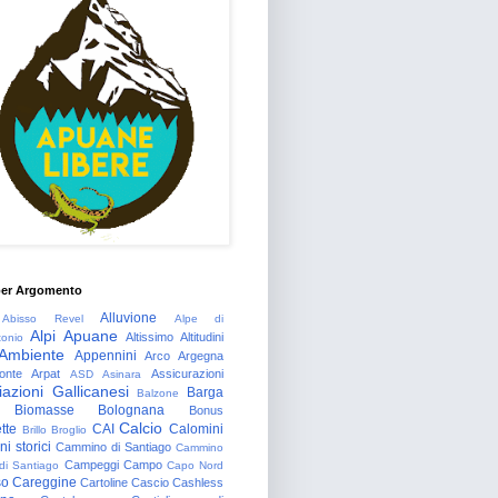
per Argomento
Alluvione
Abisso Revel
Alpe di
Alpi Apuane
Altissimo
Altitudini
tonio
Ambiente
Appennini
Arco
Argegna
onte
Arpat
Assicurazioni
ASD
Asinara
azioni Gallicanesi
Barga
Balzone
Biomasse
Bolognana
Bonus
Calcio
tte
CAI
Calomini
Brillo
Broglio
i storici
Cammino di Santiago
Cammino
Campeggi
Campo
 di Santiago
Capo Nord
so
Careggine
Cartoline
Cascio
Cashless