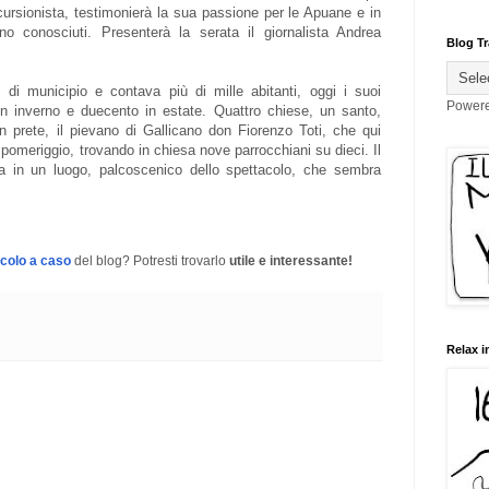
cursionista, testimonierà la sua passione per le Apuane e in
no conosciuti. Presenterà la serata il giornalista Andrea
Blog Tr
 di municipio e contava più di mille abitanti, oggi i suoi
Power
n inverno e duecento in estate. Quattro chiese, un santo,
un prete, il pievano di Gallicano don Fiorenzo Toti, che qui
omeriggio, trovando in chiesa nove parrocchiani su dieci. Il
ca in un luogo, palcoscenico dello spettacolo, che sembra
icolo a caso
del blog? Potresti trovarlo
utile e interessante!
Relax i