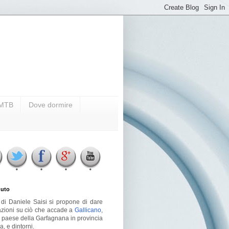
i MTB
Dove dormire
uto
g di Daniele Saisi si propone di dare
azioni su ciò che accade a
Gallicano
,
o paese della Garfagnana in provincia
a, e dintorni.