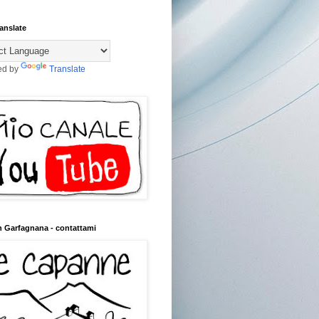
anslate
ed by
Translate
n Garfagnana - contattami