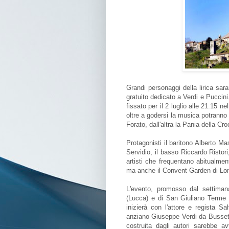
Grandi personaggi della lirica sar
gratuito dedicato a Verdi e Puccin
fissato per il 2 luglio alle 21.15 n
oltre a godersi la musica potranno
Forato, dall'altra la Pania della Cro
Protagonisti il baritono Alberto M
Servidio, il basso Riccardo Risto
artisti che frequentano abitualme
ma anche il Convent Garden di Lo
L'evento, promosso dal settiman
(Lucca) e di San Giuliano Terme (
inizierà con l'attore e regista S
anziano Giuseppe Verdi da Busset
costruita dagli autori sarebbe a