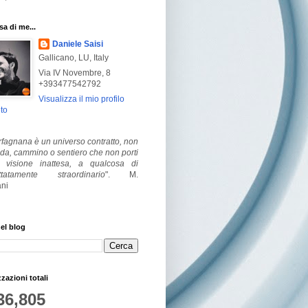
a di me...
Daniele Saisi
Gallicano, LU, Italy
Via IV Novembre, 8
+393477542792
Visualizza il mio profilo
to
fagnana è un universo contratto, non
ada, cammino o sentiero che non porti
visione inattesa, a qualcosa di
ttatamente straordinario
".
M.
ni
el blog
zzazioni totali
36,805