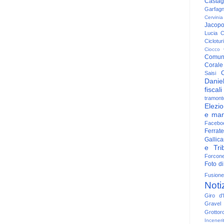
Casta
Garfag
Cervinia
Jacop
Lucia
C
Ciclotu
Ciocco
Comun
Corale
C
Saisi
Danie
fiscali
tramont
Elezio
e man
Facebo
Ferrate
Gallica
e Trib
Forcon
Foto di
Fusione
Noti
Giro d'I
Gravel
Grottor
Inceneri