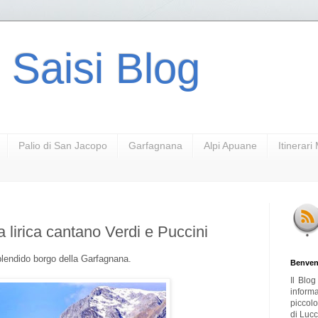
 Saisi Blog
Palio di San Jacopo
Garfagnana
Alpi Apuane
Itinerar
la lirica cantano Verdi e Puccini
 splendido borgo della Garfagnana.
Benven
Il Blo
inform
piccol
di Lucc