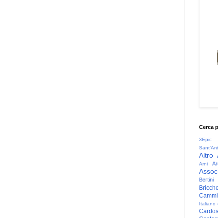
Cerca 
3Epic
Sant'An
Altro
Ar
Arni
Associ
Bertini
Bricche
Cammin
Italiano
Cardo