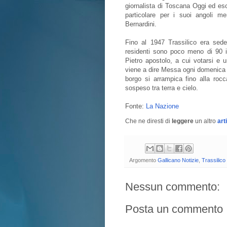
giornalista di Toscana Oggi ed es
particolare per i suoi angoli me
Bernardini.
Fino al 1947 Trassilico era sede
residenti sono poco meno di 90 i
Pietro apostolo, a cui votarsi e 
viene a dire Messa ogni domenica p
borgo si arrampica fino alla roc
sospeso tra terra e cielo.
Fonte:
La Nazione
Che ne diresti di
leggere
un altro
art
Argomento
Gallicano Notizie
,
Trassilico
Nessun commento:
Posta un commento