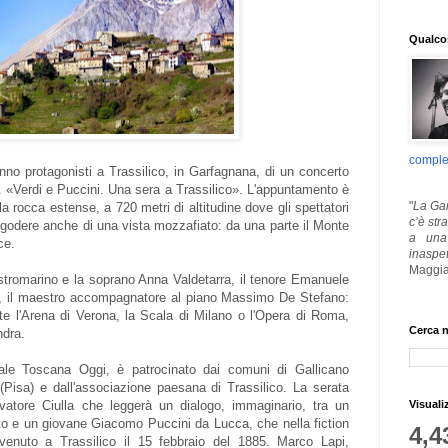
Qualcos
comple
anno protagonisti a Trassilico, in Garfagnana, di un concerto
i. «Verdi e Puccini. Una sera a Trassilico». L'appuntamento è
"
La Gar
ella rocca estense, a 720 metri di altitudine dove gli spettatori
c’è str
 godere anche di una vista mozzafiato: da una parte il Monte
a una 
ce.
inaspe
Maggia
astromarino e la soprano Anna Valdetarra, il tenore Emanuele
ri, il maestro accompagnatore al piano Massimo De Stefano:
nte l'Arena di Verona, la Scala di Milano o l'Opera di Roma,
Cerca n
ndra.
ale Toscana Oggi, è patrocinato dai comuni di Gallicano
Pisa) e dall'associazione paesana di Trassilico. La serata
Visuali
alvatore Ciulla che leggerà un dialogo, immaginario, tra un
o e un giovane Giacomo Puccini da Lucca, che nella fiction
4,4
vvenuto a Trassilico il 15 febbraio del 1885. Marco Lapi,