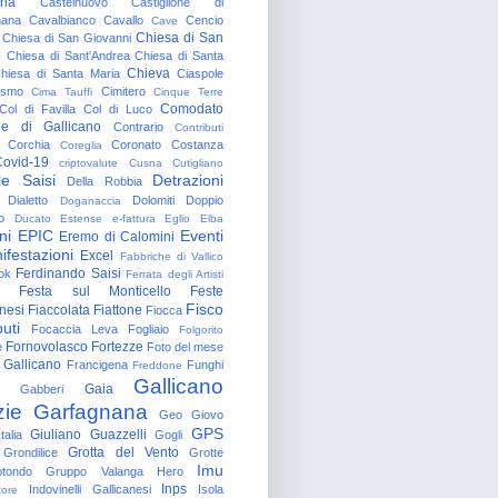
gna
Castelnuovo
Castiglione di
nana
Cavalbianco
Cavallo
Cencio
Cave
Chiesa di San
Chiesa di San Giovanni
o
Chiesa di Sant'Andrea
Chiesa di Santa
Chieva
hiesa di Santa Maria
Ciaspole
rismo
Cimitero
Cima Tauffi
Cinque Terre
Comodato
Col di Favilla
Col di Luco
e di Gallicano
Contrario
Contributi
Corchia
Coronato
Costanza
Coreglia
ovid-19
criptovalute
Cusna
Cutigliano
le Saisi
Detrazioni
Della Robbia
Dialetto
Dolomiti
Doppio
Doganaccia
o
Ducato Estense
e-fattura
Eglio
Elba
ni
EPIC
Eventi
Eremo di Calomini
ifestazioni
Excel
Fabbriche di Vallico
Ferdinando Saisi
ok
Ferrata degli Artisti
Festa sul Monticello
Feste
Fisco
nesi
Fiaccolata
Fiattone
Fiocca
uti
Focaccia Leva
Fogliaio
Folgorito
Fornovolasco
Fortezze
e
Foto del mese
 Gallicano
Francigena
Funghi
Freddone
Gallicano
Gaia
Gabberi
zie
Garfagnana
Geo
Giovo
GPS
Giuliano Guazzelli
talia
Gogli
Grotta del Vento
Grondilice
Grotte
Imu
otondo
Gruppo Valanga
Hero
Inps
Indovinelli Gallicanesi
Isola
tore