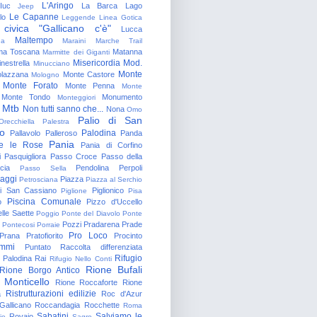
L'Aringo
Iuc
La Barca
Lago
Jeep
Le Capanne
lo
Leggende
Linea Gotica
 civica "Gallicano c'è"
Lucca
Maltempo
na
Maraini
Marche Trail
a Toscana
Matanna
Marmitte dei Giganti
Misericordia
Mod.
nestrella
Minucciano
Monte
lazzana
Monte Castore
Mologno
Monte Forato
Monte Penna
Monte
Monte Tondo
Monumento
Monteggiori
Mtb
Non tutti sanno che...
Nona
Omo
Palio di San
Orecchiella
Palestra
o
Palodina
Pallavolo
Palleroso
Panda
Pania
e le Rose
Pania di Corfino
i
Pasquigliora
Passo Croce
Passo della
cia
Pendolina
Perpoli
Passo Sella
aggi
Piazza
Petrosciana
Piazza al Serchio
di San Cassiano
Piglionico
Piglione
Pisa
Piscina Comunale
o
Pizzo d'Uccello
lle Saette
Poggio
Ponte del Diavolo
Ponte
Pozzi
Pradarena
Prade
Pontecosi
Porraie
Pro Loco
Prana
Pratofiorito
Procinto
ammi
Puntato
Raccolta differenziata
Rifugio
Palodina
Rai
Rifugio Nello Conti
Rione Bufali
Rione Borgo Antico
 Monticello
Rione Roccaforte
Rione
Ristrutturazioni edilizie
a
Roc d'Azur
allicano
Roccandagia
Rocchette
Roma
Sabatini
Salviamo le
Rovaio
io
Sagro