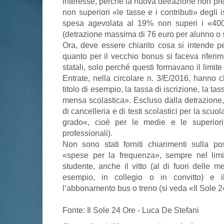
interesse, perché la nuova detrazione non pre
non superiori «le tasse e i contributi» degli i
spesa agevolata al 19% non superi i «40
(detrazione massima di 76 euro per alunno o 
Ora, deve essere chiarito cosa si intende p
quanto per il vecchio bonus si faceva riferim
statali, solo perché questi formavano il limit
Entrate, nella circolare n. 3/E/2016, hanno c
titolo di esempio, la tassa di iscrizione, la ta
mensa scolastica». Escluso dalla detrazione, 
di cancelleria e di testi scolastici per la sc
grado«, cioè per le medie e le superiori (li
professionali).
Non sono stati forniti chiarimenti sulla po
«spese per la frequenza», sempre nel lim
studente, anche il vitto (al di fuori delle m
esempio, in collegio o in convitto) e i
l’abbonamento bus o treno (si veda «Il Sole 
Fonte: Il Sole 24 Ore - Luca De Stefani