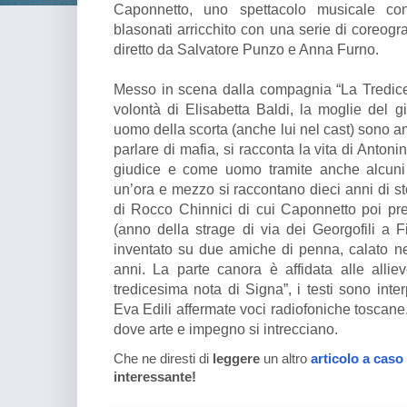
Caponnetto, uno spettacolo musicale con
blasonati arricchito con una serie di coreogra
diretto da Salvatore Punzo e Anna Furno.
Messo in scena dalla compagnia “La Tredice
volontà di Elisabetta Baldi, la moglie del g
uomo della scorta (anche lui nel cast) sono am
parlare di mafia, si racconta la vita di Ant
giudice e come uomo tramite anche alcuni 
un’ora e mezzo si raccontano dieci anni di st
di Rocco Chinnici di cui Caponnetto poi pr
(anno della strage di via dei Georgofili a 
inventato su due amiche di penna, calato n
anni. La parte canora è affidata alle allie
tredicesima nota di Signa”, i testi sono int
Eva Edili affermate voci radiofoniche toscan
dove arte e impegno si intrecciano.
Che ne diresti di
leggere
un altro
articolo a caso
interessante!