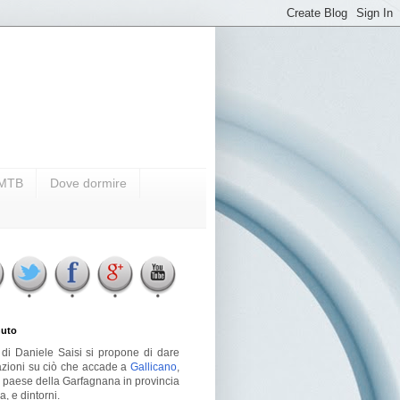
i MTB
Dove dormire
uto
g di Daniele Saisi si propone di dare
azioni su ciò che accade a
Gallicano
,
o paese della Garfagnana in provincia
a, e dintorni.