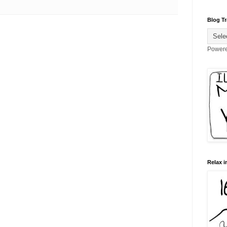
Blog Tr
Power
Relax i