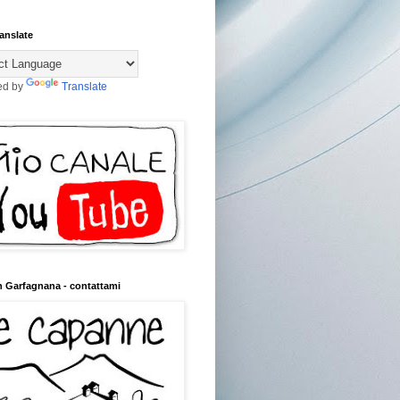
anslate
ed by
Translate
n Garfagnana - contattami