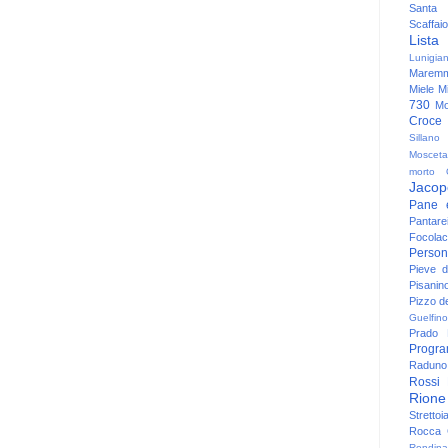
Santa
Scaffaio
Lista
Lunigia
Maremm
Miele
Mi
730
Mo
Croce
Sillano
Mosceta
morto
Jacop
Pane 
Pantare
Focolac
Person
Pieve 
Pisanin
Pizzo de
Guelfino
Prado
Progr
Raduno 
Rossi
Rione
Strettoi
Rocca G
Rondina