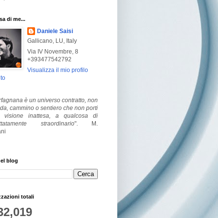
a di me...
Daniele Saisi
Gallicano, LU, Italy
Via IV Novembre, 8
+393477542792
Visualizza il mio profilo
to
fagnana è un universo contratto, non
ada, cammino o sentiero che non porti
visione inattesa, a qualcosa di
ttatamente straordinario
".
M.
ni
el blog
zzazioni totali
32,019