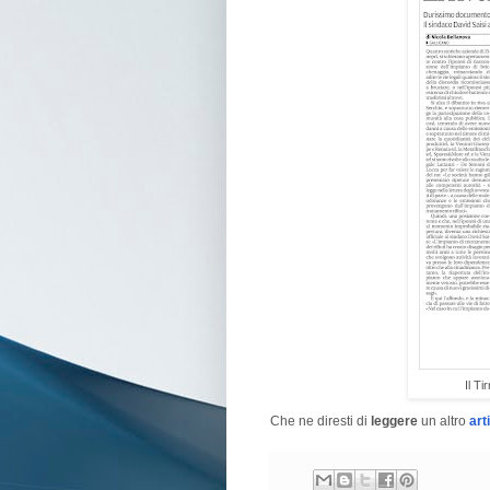
Il Ti
Che ne diresti di
leggere
un altro
art