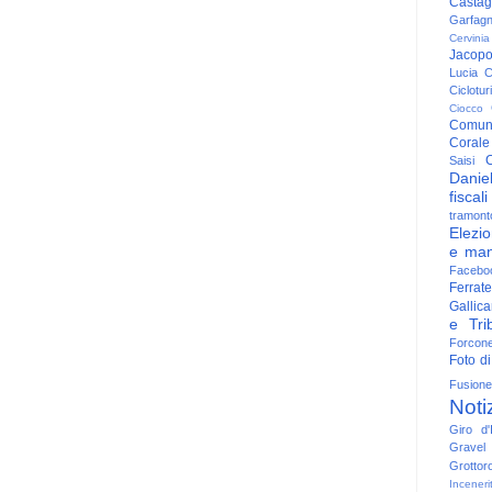
Casta
Garfag
Cervinia
Jacop
Lucia
C
Ciclotu
Ciocco
Comun
Corale
C
Saisi
Danie
fiscali
tramont
Elezio
e man
Facebo
Ferrate
Gallica
e Trib
Forcon
Foto di
Fusione
Noti
Giro d'I
Gravel
Grottor
Inceneri