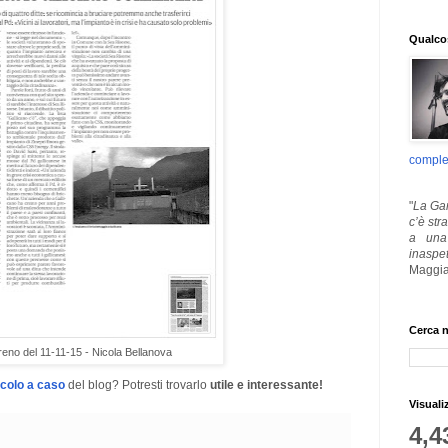
Qualcos
comple
"
La Gar
c’è str
a una 
inaspe
Maggia
Cerca n
rreno del 11-11-15 - Nicola Bellanova
icolo a caso
del blog? Potresti trovarlo
utile e interessante!
Visuali
4,4