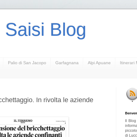
 Saisi Blog
Palio di San Jacopo
Garfagnana
Alpi Apuane
Itinerar
chettaggio. In rivolta le aziende
Benven
Il Blo
inform
piccol
di Lucc