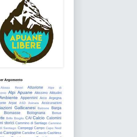
per Argomento
Alluvione
Abisso Revel
Alpe di
Alpi Apuane
Altissimo
Altitudini
tonio
Ambiente
Appennini
Arco
Argegna
onte
Arpat
Assicurazioni
ASD
Asinara
azioni Gallicanesi
Barga
Balzone
Biomasse
Bolognana
Bonus
Calcio
tte
CAI
Calomini
Brillo
Broglio
i storici
Cammino di Santiago
Cammino
Campeggi
Campo
 di Santiago
Capo Nord
so
Careggine
Cartoline
Cascio
Cashless