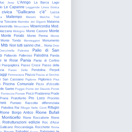
L'Aringo
Iuc
La Barca
Lago
Jeep
Le Capanne
lo
Leggende
Linea Gotica
 civica "Gallicano c'è"
Lucca
Maltempo
na
Maraini
Marche Trail
a Toscana
Matanna
Marmitte dei Giganti
Misericordia
Mod.
nestrella
Minucciano
Monte
lazzana
Monte Castore
Mologno
Monte Forato
Monte Penna
Monte
Monte Tondo
Monumento
Monteggiori
Mtb
Non tutti sanno che...
Nona
Omo
Palio di San
Orecchiella
Palestra
o
Palodina
Pallavolo
Palleroso
Panda
Pania
e le Rose
Pania di Corfino
i
Pasquigliora
Passo Croce
Passo della
cia
Pendolina
Perpoli
Passo Sella
aggi
Piazza
Petrosciana
Piazza al Serchio
di San Cassiano
Piglionico
Piglione
Pisa
Piscina Comunale
o
Pizzo d'Uccello
lle Saette
Poggio
Ponte del Diavolo
Ponte
Pozzi
Pradarena
Prade
Pontecosi
Porraie
Pro Loco
Prana
Pratofiorito
Procinto
ammi
Puntato
Raccolta differenziata
Rifugio
Palodina
Rai
Rifugio Nello Conti
Rione Bufali
Rione Borgo Antico
 Monticello
Rione Roccaforte
Rione
Ristrutturazioni edilizie
a
Roc d'Azur
allicano
Roccandagia
Rocchette
Roma
Sabatini
Salviamo le
Rovaio
io
Sagro