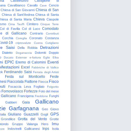
gna
Castelnuovo
Castiglione di
nana
Cavalbianco
Cavallo
Cencio
Cave
Chiesa di San
Chiesa di San Giovanni
o
Chiesa di Sant'Andrea
Chiesa di Santa
Chieva
hiesa di Santa Maria
Ciaspole
rismo
Cimitero
Cima Tauffi
Cinque Terre
Comodato
Col di Favilla
Col di Luco
e di Gallicano
Contrario
Contributi
Corchia
Coronato
Costanza
Coreglia
ovid-19
criptovalute
Cusna
Cutigliano
le Saisi
Detrazioni
Della Robbia
Dialetto
Dolomiti
Doppio
Doganaccia
o
Ducato Estense
e-fattura
Eglio
Elba
ni
EPIC
Eventi
Eremo di Calomini
ifestazioni
Excel
Fabbriche di Vallico
Ferdinando Saisi
ok
Ferrata degli Artisti
Festa sul Monticello
Feste
Fisco
nesi
Fiaccolata
Fiattone
Fiocca
uti
Focaccia Leva
Fogliaio
Folgorito
Fornovolasco
Fortezze
e
Foto del mese
 Gallicano
Francigena
Funghi
Freddone
Gallicano
Gaia
Gabberi
zie
Garfagnana
Geo
Giovo
GPS
Giuliano Guazzelli
talia
Gogli
Grotta del Vento
Grondilice
Grotte
Imu
otondo
Gruppo Valanga
Hero
Inps
Indovinelli Gallicanesi
Isola
tore