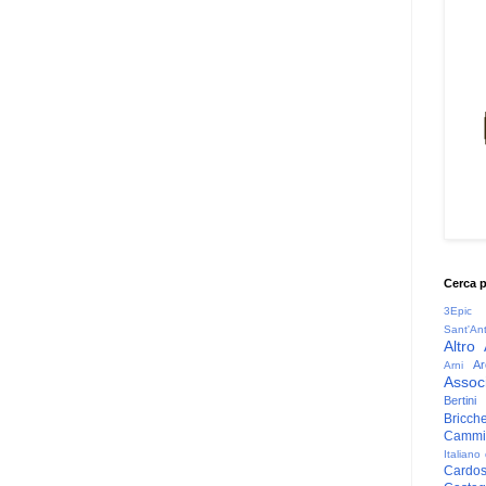
Cerca 
3Epic
Sant'An
Altro
Ar
Arni
Associ
Bertini
Bricche
Cammin
Italiano
Cardo