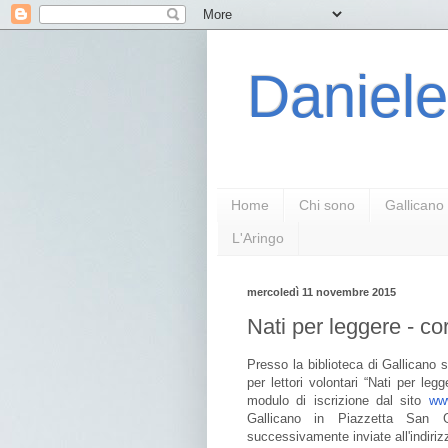
Daniele
Home
Chi sono
Gallicano
L'Aringo
mercoledì 11 novembre 2015
Nati per leggere - cor
Presso la biblioteca di Gallicano 
per lettori volontari “Nati per le
modulo di iscrizione dal sito
www
Gallicano in Piazzetta San G
successivamente inviate all'indiri