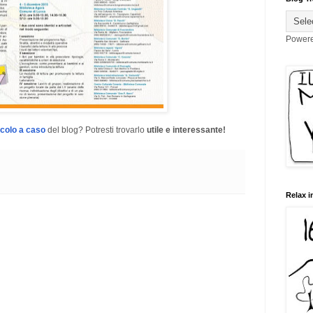
Power
icolo a caso
del blog? Potresti trovarlo
utile e interessante!
Relax i