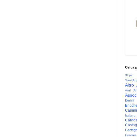
Cerca 
3Epic
Sant'An
Altro
Ar
Arni
Associ
Bertini
Bricche
Cammin
Italiano
Cardo
Casta
Garfag
Cervinia