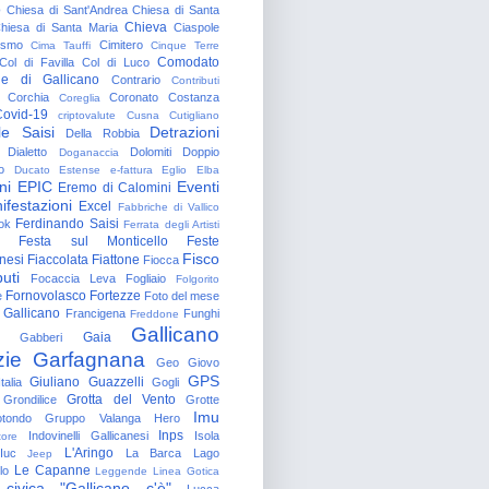
o
Chiesa di Sant'Andrea
Chiesa di Santa
Chieva
hiesa di Santa Maria
Ciaspole
rismo
Cimitero
Cima Tauffi
Cinque Terre
Comodato
Col di Favilla
Col di Luco
e di Gallicano
Contrario
Contributi
Corchia
Coronato
Costanza
Coreglia
ovid-19
criptovalute
Cusna
Cutigliano
le Saisi
Detrazioni
Della Robbia
Dialetto
Dolomiti
Doppio
Doganaccia
o
Ducato Estense
e-fattura
Eglio
Elba
ni
EPIC
Eventi
Eremo di Calomini
ifestazioni
Excel
Fabbriche di Vallico
Ferdinando Saisi
ok
Ferrata degli Artisti
Festa sul Monticello
Feste
Fisco
nesi
Fiaccolata
Fiattone
Fiocca
uti
Focaccia Leva
Fogliaio
Folgorito
Fornovolasco
Fortezze
e
Foto del mese
 Gallicano
Francigena
Funghi
Freddone
Gallicano
Gaia
Gabberi
zie
Garfagnana
Geo
Giovo
GPS
Giuliano Guazzelli
talia
Gogli
Grotta del Vento
Grondilice
Grotte
Imu
otondo
Gruppo Valanga
Hero
Inps
Indovinelli Gallicanesi
Isola
tore
L'Aringo
Iuc
La Barca
Lago
Jeep
Le Capanne
lo
Leggende
Linea Gotica
 civica "Gallicano c'è"
Lucca