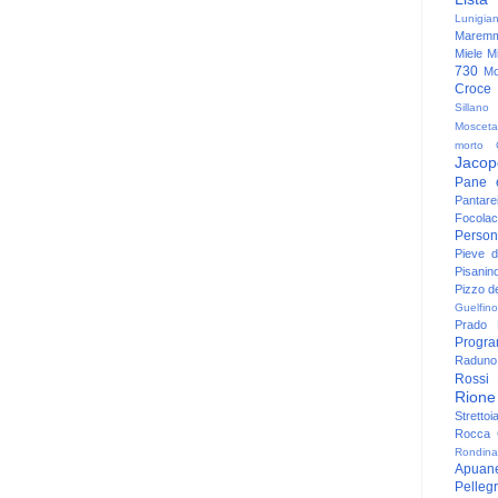
Lunigia
Maremm
Miele
Mi
730
Mo
Croce
Sillano
Mosceta
morto
Jacop
Pane 
Pantare
Focolac
Person
Pieve 
Pisanin
Pizzo de
Guelfino
Prado
Progr
Raduno 
Rossi
Rione
Strettoi
Rocca G
Rondina
Apuan
Pelleg