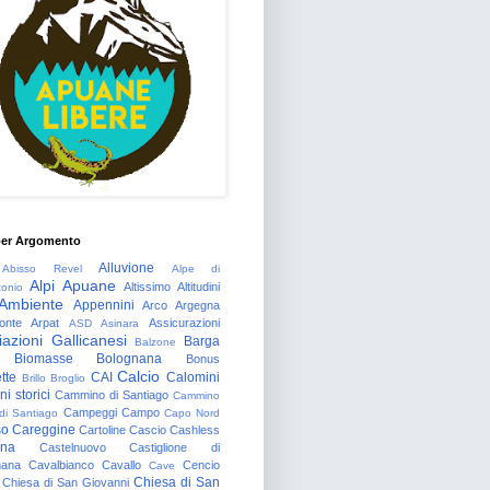
per Argomento
Alluvione
Abisso Revel
Alpe di
Alpi Apuane
Altissimo
Altitudini
tonio
Ambiente
Appennini
Arco
Argegna
onte
Arpat
Assicurazioni
ASD
Asinara
azioni Gallicanesi
Barga
Balzone
Biomasse
Bolognana
Bonus
Calcio
tte
CAI
Calomini
Brillo
Broglio
i storici
Cammino di Santiago
Cammino
Campeggi
Campo
 di Santiago
Capo Nord
so
Careggine
Cartoline
Cascio
Cashless
gna
Castelnuovo
Castiglione di
nana
Cavalbianco
Cavallo
Cencio
Cave
Chiesa di San
Chiesa di San Giovanni