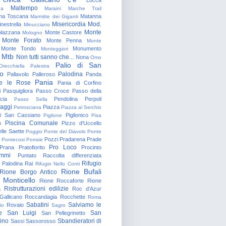
Maltempo
na
Maraini
Marche Trail
a Toscana
Matanna
Marmitte dei Giganti
Misericordia
Mod.
nestrella
Minucciano
Monte
lazzana
Monte Castore
Mologno
Monte Forato
Monte Penna
Monte
Monte Tondo
Monumento
Monteggiori
Mtb
Non tutti sanno che...
Nona
Omo
Palio di San
Orecchiella
Palestra
o
Palodina
Pallavolo
Palleroso
Panda
Pania
e le Rose
Pania di Corfino
i
Pasquigliora
Passo Croce
Passo della
cia
Pendolina
Perpoli
Passo Sella
aggi
Piazza
Petrosciana
Piazza al Serchio
di San Cassiano
Piglionico
Piglione
Pisa
Piscina Comunale
o
Pizzo d'Uccello
lle Saette
Poggio
Ponte del Diavolo
Ponte
Pozzi
Pradarena
Prade
Pontecosi
Porraie
Pro Loco
Prana
Pratofiorito
Procinto
ammi
Puntato
Raccolta differenziata
Rifugio
Palodina
Rai
Rifugio Nello Conti
Rione Bufali
Rione Borgo Antico
 Monticello
Rione Roccaforte
Rione
Ristrutturazioni edilizie
a
Roc d'Azur
allicano
Roccandagia
Rocchette
Roma
Sabatini
Salviamo le
Rovaio
io
Sagro
e
San Luigi
San
San Pellegrinetto
rino
Sbandieratori di
Sassi
Sassorosso