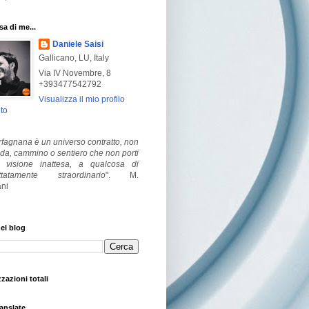
a di me...
Daniele Saisi
Gallicano, LU, Italy
Via IV Novembre, 8
+393477542792
Visualizza il mio profilo
to
fagnana è un universo contratto, non
ada, cammino o sentiero che non porti
visione inattesa, a qualcosa di
ttatamente straordinario
".
M.
ni
el blog
zzazioni totali
anslate