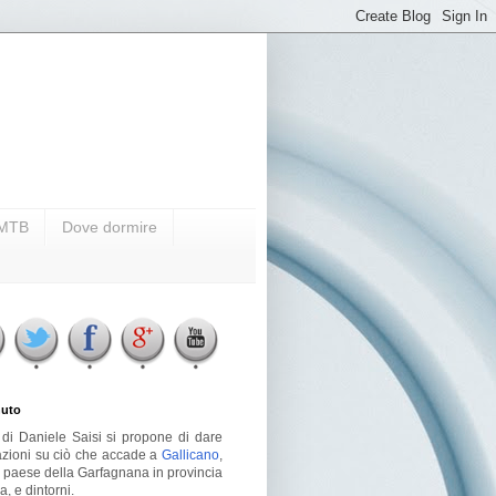
i MTB
Dove dormire
uto
g di Daniele Saisi si propone di dare
azioni su ciò che accade a
Gallicano
,
o paese della Garfagnana in provincia
a, e dintorni.