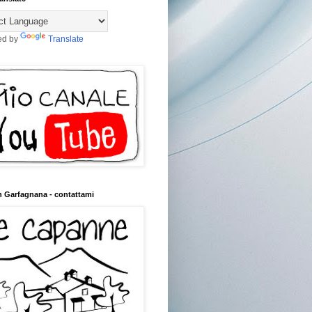
ed by
Translate
n Garfagnana - contattami