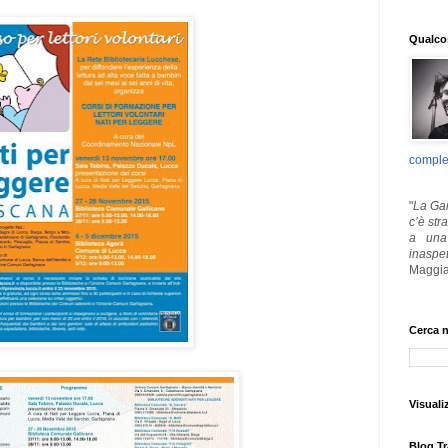
Qualcos
comple
"
La Gar
c’è str
a una 
inaspe
Maggia
Cerca n
Visuali
Blog Tr