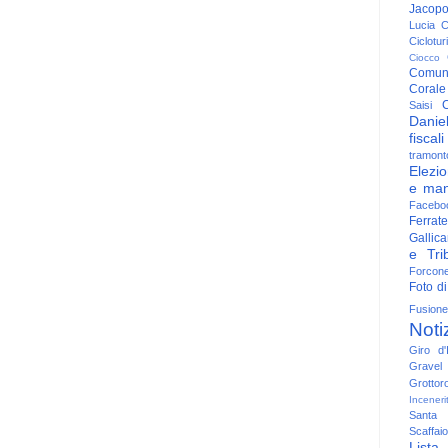
Jacop
Lucia
C
Ciclotu
Ciocco
Comun
Corale
C
Saisi
Danie
fiscali
tramont
Elezio
e man
Facebo
Ferrate
Gallica
e Trib
Forcon
Foto di
Fusione
Noti
Giro d'I
Gravel
Grottor
Inceneri
Santa
Scaffaio
Lista