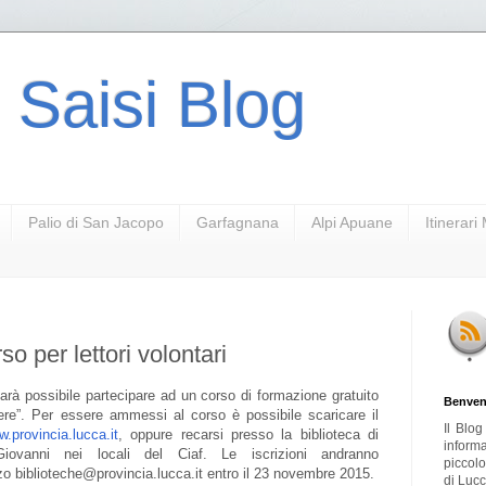
 Saisi Blog
Palio di San Jacopo
Garfagnana
Alpi Apuane
Itinerar
so per lettori volontari
sarà possibile partecipare ad un corso di formazione gratuito
Benven
ggere”. Per essere ammessi al corso è possibile scaricare il
Il Blo
.provincia.lucca.it
, oppure recarsi presso la biblioteca di
inform
iovanni nei locali del Ciaf. Le iscrizioni andranno
piccol
zzo biblioteche@provincia.lucca.it entro il 23 novembre 2015.
di Lucc