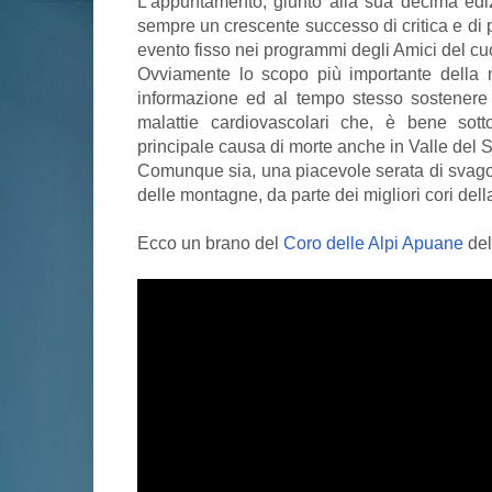
L'appuntamento, giunto alla sua decima edi
sempre un crescente successo di critica e di 
evento fisso nei programmi degli Amici del cu
Ovviamente lo scopo più importante della m
informazione ed al tempo stesso sostenere l
malattie cardiovascolari che, è bene sott
principale causa di morte anche in Valle del 
Comunque sia, una piacevole serata di svago 
delle montagne, da parte dei migliori cori dell
Ecco un brano del
Coro delle Alpi Apuane
del