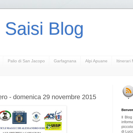
 Saisi Blog
Palio di San Jacopo
Garfagnana
Alpi Apuane
Itinerar
Nero - domenica 29 novembre 2015
Benven
Il Blo
inform
piccol
di Lucc