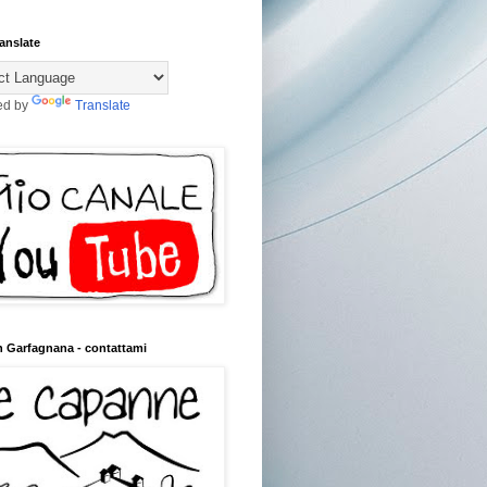
anslate
ed by
Translate
n Garfagnana - contattami