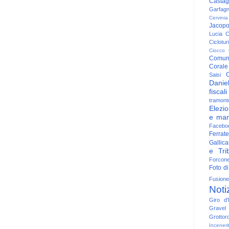
Casta
Garfag
Cervinia
Jacop
Lucia
C
Ciclotu
Ciocco
Comun
Corale
C
Saisi
Danie
fiscali
tramont
Elezio
e man
Facebo
Ferrate
Gallica
e Trib
Forcon
Foto di
Fusione
Noti
Giro d'I
Gravel
Grottor
Inceneri