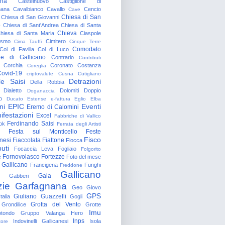
gna
Castelnuovo
Castiglione di
nana
Cavalbianco
Cavallo
Cencio
Cave
Chiesa di San
Chiesa di San Giovanni
o
Chiesa di Sant'Andrea
Chiesa di Santa
Chieva
hiesa di Santa Maria
Ciaspole
rismo
Cimitero
Cima Tauffi
Cinque Terre
Comodato
Col di Favilla
Col di Luco
e di Gallicano
Contrario
Contributi
Corchia
Coronato
Costanza
Coreglia
ovid-19
criptovalute
Cusna
Cutigliano
le Saisi
Detrazioni
Della Robbia
Dialetto
Dolomiti
Doppio
Doganaccia
o
Ducato Estense
e-fattura
Eglio
Elba
ni
EPIC
Eventi
Eremo di Calomini
ifestazioni
Excel
Fabbriche di Vallico
Ferdinando Saisi
ok
Ferrata degli Artisti
Festa sul Monticello
Feste
Fisco
nesi
Fiaccolata
Fiattone
Fiocca
uti
Focaccia Leva
Fogliaio
Folgorito
Fornovolasco
Fortezze
e
Foto del mese
 Gallicano
Francigena
Funghi
Freddone
Gallicano
Gaia
Gabberi
zie
Garfagnana
Geo
Giovo
GPS
Giuliano Guazzelli
talia
Gogli
Grotta del Vento
Grondilice
Grotte
Imu
otondo
Gruppo Valanga
Hero
Inps
Indovinelli Gallicanesi
Isola
tore