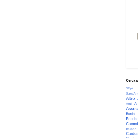
Cerca 
3Epic
Sant'An
Altro
Ar
Arni
Associ
Bertini
Bricche
Cammin
Italiano
Cardo