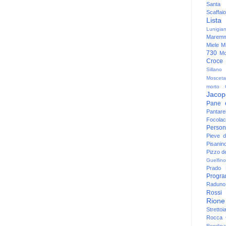
Santa
Scaffaio
Lista
Lunigia
Maremm
Miele
Mi
730
Mo
Croce
Sillano
Mosceta
morto
Jacop
Pane 
Pantare
Focolac
Person
Pieve 
Pisanin
Pizzo de
Guelfino
Prado
Progr
Raduno 
Rossi
Rione
Strettoi
Rocca G
Rondina