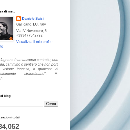
a di me...
Daniele Saisi
Gallicano, LU, Italy
Via IV Novembre, 8
+393477542792
Visualizza il mio profilo
to
fagnana è un universo contratto, non
ada, cammino o sentiero che non porti
visione inattesa, a qualcosa di
ttatamente straordinario
".
M.
ni
el blog
zzazioni totali
34,052