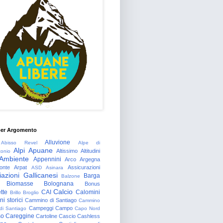
per Argomento
Alluvione
Abisso Revel
Alpe di
Alpi Apuane
Altissimo
Altitudini
tonio
Ambiente
Appennini
Arco
Argegna
onte
Arpat
Assicurazioni
ASD
Asinara
azioni Gallicanesi
Barga
Balzone
Biomasse
Bolognana
Bonus
Calcio
tte
CAI
Calomini
Brillo
Broglio
i storici
Cammino di Santiago
Cammino
Campeggi
Campo
 di Santiago
Capo Nord
so
Careggine
Cartoline
Cascio
Cashless