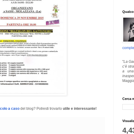
Qualcos
comple
"
La Gar
c’è str
a una 
inaspe
Maggia
Cerca n
icolo a caso
del blog? Potresti trovarlo
utile e interessante!
Visuali
4,4