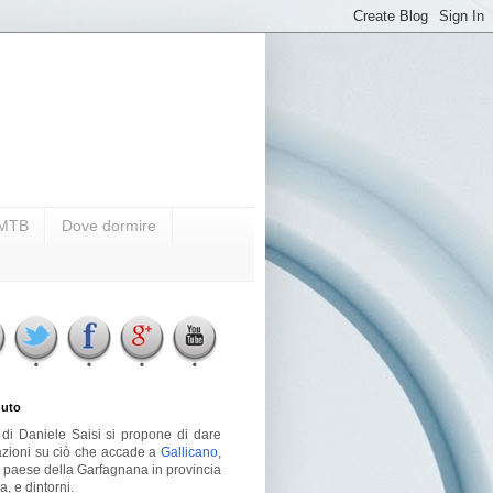
i MTB
Dove dormire
uto
g di Daniele Saisi si propone di dare
azioni su ciò che accade a
Gallicano
,
o paese della Garfagnana in provincia
a, e dintorni.