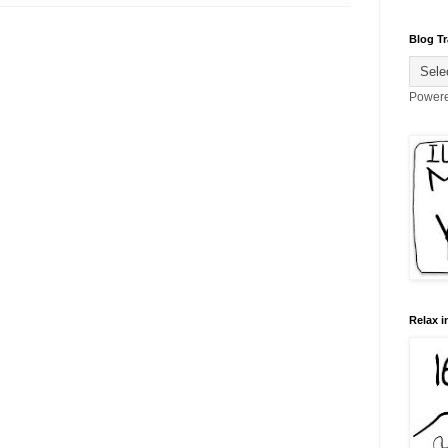
Blog Tr
Power
Relax i