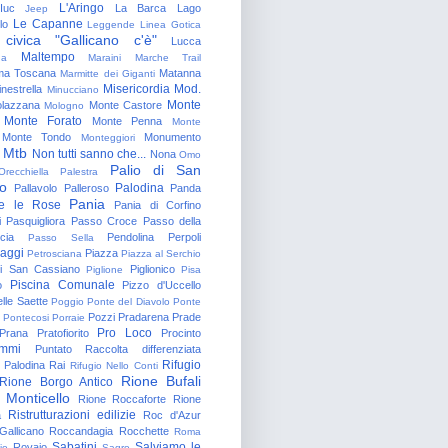
L'Aringo
Iuc
La Barca
Lago
Jeep
Le Capanne
lo
Leggende
Linea Gotica
 civica "Gallicano c'è"
Lucca
Maltempo
na
Maraini
Marche Trail
a Toscana
Matanna
Marmitte dei Giganti
Misericordia
Mod.
nestrella
Minucciano
Monte
lazzana
Monte Castore
Mologno
Monte Forato
Monte Penna
Monte
Monte Tondo
Monumento
Monteggiori
Mtb
Non tutti sanno che...
Nona
Omo
Palio di San
Orecchiella
Palestra
o
Palodina
Pallavolo
Palleroso
Panda
Pania
e le Rose
Pania di Corfino
i
Pasquigliora
Passo Croce
Passo della
cia
Pendolina
Perpoli
Passo Sella
aggi
Piazza
Petrosciana
Piazza al Serchio
di San Cassiano
Piglionico
Piglione
Pisa
Piscina Comunale
o
Pizzo d'Uccello
lle Saette
Poggio
Ponte del Diavolo
Ponte
Pozzi
Pradarena
Prade
Pontecosi
Porraie
Pro Loco
Prana
Pratofiorito
Procinto
ammi
Puntato
Raccolta differenziata
Rifugio
Palodina
Rai
Rifugio Nello Conti
Rione Bufali
Rione Borgo Antico
 Monticello
Rione Roccaforte
Rione
Ristrutturazioni edilizie
a
Roc d'Azur
allicano
Roccandagia
Rocchette
Roma
Sabatini
Salviamo le
Rovaio
io
Sagro