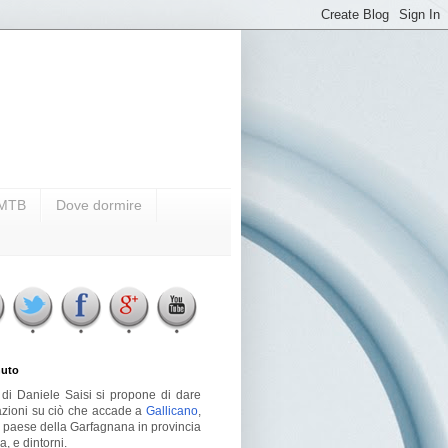
i MTB
Dove dormire
uto
g di Daniele Saisi si propone di dare
azioni su ciò che accade a
Gallicano
,
o paese della Garfagnana in provincia
a, e dintorni.