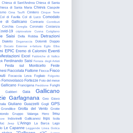
o
Chiesa di Sant'Andrea
Chiesa di Santa
Chieva
hiesa di Santa Maria
Ciaspole
rismo
Cimitero
Cima Tauffi
Cinque Terre
Comodato
Col di Favilla
Col di Luco
e di Gallicano
Contrario
Contributi
Corchia
Coronato
Costanza
Coreglia
ovid-19
criptovalute
Cusna
Cutigliano
le Saisi
Detrazioni
Della Robbia
Dialetto
Dolomiti
Doppio
Doganaccia
o
Ducato Estense
e-fattura
Eglio
Elba
ni
EPIC
Eventi
Eremo di Calomini
ifestazioni
Excel
Fabbriche di Vallico
Ferdinando Saisi
ok
Ferrata degli Artisti
Festa sul Monticello
Feste
Fisco
nesi
Fiaccolata
Fiattone
Fiocca
uti
Focaccia Leva
Fogliaio
Folgorito
Fornovolasco
Fortezze
e
Foto del mese
 Gallicano
Francigena
Funghi
Freddone
Gallicano
Gaia
Gabberi
zie
Garfagnana
Geo
Giovo
GPS
Giuliano Guazzelli
talia
Gogli
Grotta del Vento
Grondilice
Grotte
Imu
otondo
Gruppo Valanga
Hero
Inps
Indovinelli Gallicanesi
Isola
tore
L'Aringo
Iuc
La Barca
Lago
Jeep
Le Capanne
lo
Leggende
Linea Gotica
 civica "Gallicano c'è"
Lucca