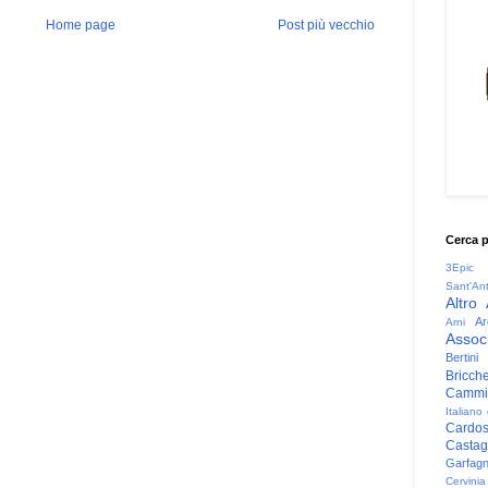
Home page
Post più vecchio
Cerca 
3Epic
Sant'An
Altro
Ar
Arni
Associ
Bertini
Bricche
Cammin
Italiano
Cardo
Casta
Garfag
Cervinia