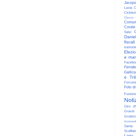
Jacop
Lucia
C
Ciclotu
Ciocco
Comun
Corale
C
Saisi
Danie
fiscali
tramont
Elezio
e man
Facebo
Ferrate
Gallica
e Trib
Forcon
Foto di
Fusione
Noti
Giro d'I
Gravel
Grottor
Inceneri
Santa
Scaffaio
Lista