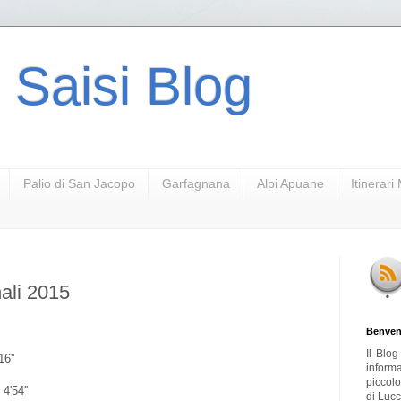
 Saisi Blog
Palio di San Jacopo
Garfagnana
Alpi Apuane
Itinerar
nali 2015
Benven
Il Blo
6''
inform
piccol
4'54''
di Lucc