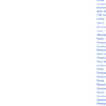
Lunigia
Maremm
Miele
Mi
730
Mo
Croce
Sillano
Mosceta
morto
Jacop
Pane 
Pantare
Focolac
Person
Pieve 
Pisanin
Pizzo de
Guelfino
Prado
Progr
Raduno 
Rossi
Rione
Strettoi
Rocca G
Rondina
Apuan
Pelleg