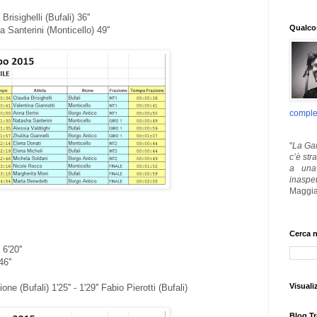
risighelli (Bufali) 36''
Qualcos
Santerini (Monticello) 49''
comple
"
La Gar
c’è str
a una 
inaspe
Maggia
Cerca n
6'20''
6''
Visuali
ne (Bufali) 1'25'' - 1'29'' Fabio Pierotti (Bufali)
Blog Tr