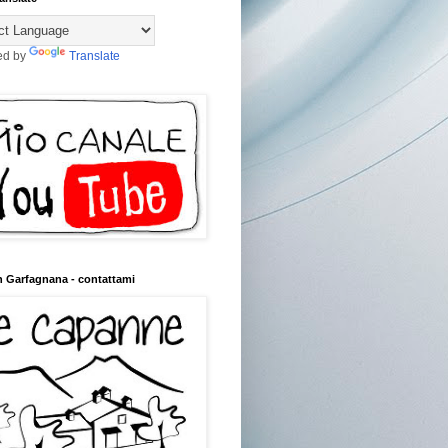
ed by
Translate
n Garfagnana - contattami