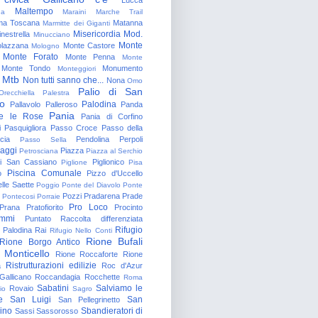
Maltempo
na
Maraini
Marche Trail
a Toscana
Matanna
Marmitte dei Giganti
Misericordia
Mod.
nestrella
Minucciano
Monte
lazzana
Monte Castore
Mologno
Monte Forato
Monte Penna
Monte
Monte Tondo
Monumento
Monteggiori
Mtb
Non tutti sanno che...
Nona
Omo
Palio di San
Orecchiella
Palestra
o
Palodina
Pallavolo
Palleroso
Panda
Pania
e le Rose
Pania di Corfino
i
Pasquigliora
Passo Croce
Passo della
cia
Pendolina
Perpoli
Passo Sella
aggi
Piazza
Petrosciana
Piazza al Serchio
di San Cassiano
Piglionico
Piglione
Pisa
Piscina Comunale
o
Pizzo d'Uccello
lle Saette
Poggio
Ponte del Diavolo
Ponte
Pozzi
Pradarena
Prade
Pontecosi
Porraie
Pro Loco
Prana
Pratofiorito
Procinto
ammi
Puntato
Raccolta differenziata
Rifugio
Palodina
Rai
Rifugio Nello Conti
Rione Bufali
Rione Borgo Antico
 Monticello
Rione Roccaforte
Rione
Ristrutturazioni edilizie
a
Roc d'Azur
allicano
Roccandagia
Rocchette
Roma
Sabatini
Salviamo le
Rovaio
io
Sagro
e
San Luigi
San
San Pellegrinetto
rino
Sbandieratori di
Sassi
Sassorosso