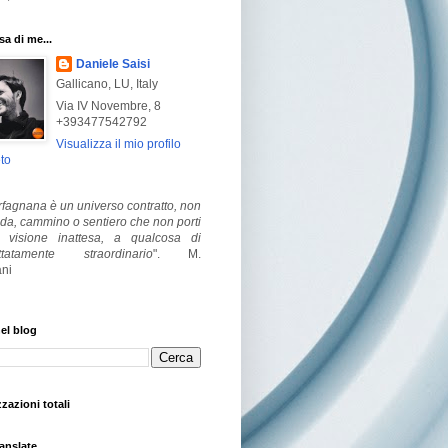
a di me...
Daniele Saisi
Gallicano, LU, Italy
Via IV Novembre, 8
+393477542792
Visualizza il mio profilo
to
fagnana è un universo contratto, non
ada, cammino o sentiero che non porti
visione inattesa, a qualcosa di
ttatamente straordinario
".
M.
ni
el blog
zzazioni totali
anslate