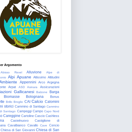
per Argomento
Alluvione
Abisso Revel
Alpe di
Alpi Apuane
Altissimo
Altitudini
tonio
Ambiente
Appennini
Arco
Argegna
onte
Arpat
Assicurazioni
ASD
Asinara
azioni Gallicanesi
Barga
Balzone
Biomasse
Bolognana
Bonus
Calcio
tte
CAI
Calomini
Brillo
Broglio
i storici
Cammino di Santiago
Cammino
Campeggi
Campo
 di Santiago
Capo Nord
so
Careggine
Cartoline
Cascio
Cashless
gna
Castelnuovo
Castiglione di
nana
Cavalbianco
Cavallo
Cencio
Cave
Chiesa di San
Chiesa di San Giovanni