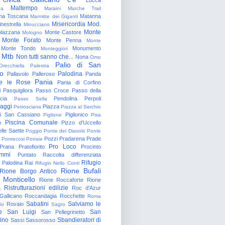
Maltempo
na
Maraini
Marche Trail
a Toscana
Matanna
Marmitte dei Giganti
Misericordia
Mod.
nestrella
Minucciano
Monte
lazzana
Monte Castore
Mologno
Monte Forato
Monte Penna
Monte
Monte Tondo
Monumento
Monteggiori
Mtb
Non tutti sanno che...
Nona
Omo
Palio di San
Orecchiella
Palestra
o
Palodina
Pallavolo
Palleroso
Panda
Pania
e le Rose
Pania di Corfino
i
Pasquigliora
Passo Croce
Passo della
cia
Pendolina
Perpoli
Passo Sella
aggi
Piazza
Petrosciana
Piazza al Serchio
di San Cassiano
Piglionico
Piglione
Pisa
Piscina Comunale
o
Pizzo d'Uccello
lle Saette
Poggio
Ponte del Diavolo
Ponte
Pozzi
Pradarena
Prade
Pontecosi
Porraie
Pro Loco
Prana
Pratofiorito
Procinto
ammi
Puntato
Raccolta differenziata
Rifugio
Palodina
Rai
Rifugio Nello Conti
Rione Bufali
Rione Borgo Antico
 Monticello
Rione Roccaforte
Rione
Ristrutturazioni edilizie
a
Roc d'Azur
allicano
Roccandagia
Rocchette
Roma
Sabatini
Salviamo le
Rovaio
io
Sagro
e
San Luigi
San
San Pellegrinetto
rino
Sbandieratori di
Sassi
Sassorosso