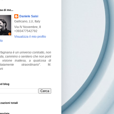
a di me...
Daniele Saisi
Gallicano, LU, Italy
Via IV Novembre, 8
+393477542792
Visualizza il mio profilo
to
fagnana è un universo contratto, non
ada, cammino o sentiero che non porti
visione inattesa, a qualcosa di
ttatamente straordinario
".
M.
ni
el blog
zzazioni totali
anslate