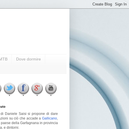
i MTB
Dove dormire
uto
g di Daniele Saisi si propone di dare
azioni su ciò che accade a
Gallicano
,
o paese della Garfagnana in provincia
a, e dintorni.