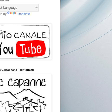
ed by
Translate
n Garfagnana - contattami