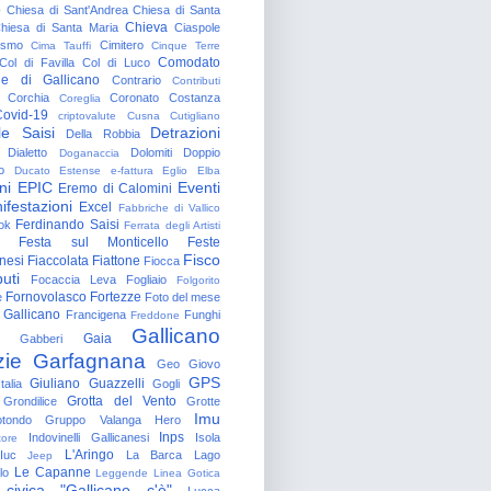
o
Chiesa di Sant'Andrea
Chiesa di Santa
Chieva
hiesa di Santa Maria
Ciaspole
rismo
Cimitero
Cima Tauffi
Cinque Terre
Comodato
Col di Favilla
Col di Luco
e di Gallicano
Contrario
Contributi
Corchia
Coronato
Costanza
Coreglia
ovid-19
criptovalute
Cusna
Cutigliano
le Saisi
Detrazioni
Della Robbia
Dialetto
Dolomiti
Doppio
Doganaccia
o
Ducato Estense
e-fattura
Eglio
Elba
ni
EPIC
Eventi
Eremo di Calomini
ifestazioni
Excel
Fabbriche di Vallico
Ferdinando Saisi
ok
Ferrata degli Artisti
Festa sul Monticello
Feste
Fisco
nesi
Fiaccolata
Fiattone
Fiocca
uti
Focaccia Leva
Fogliaio
Folgorito
Fornovolasco
Fortezze
e
Foto del mese
 Gallicano
Francigena
Funghi
Freddone
Gallicano
Gaia
Gabberi
zie
Garfagnana
Geo
Giovo
GPS
Giuliano Guazzelli
talia
Gogli
Grotta del Vento
Grondilice
Grotte
Imu
otondo
Gruppo Valanga
Hero
Inps
Indovinelli Gallicanesi
Isola
tore
L'Aringo
Iuc
La Barca
Lago
Jeep
Le Capanne
lo
Leggende
Linea Gotica
 civica "Gallicano c'è"
Lucca