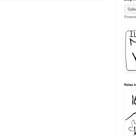
Power
Relax i