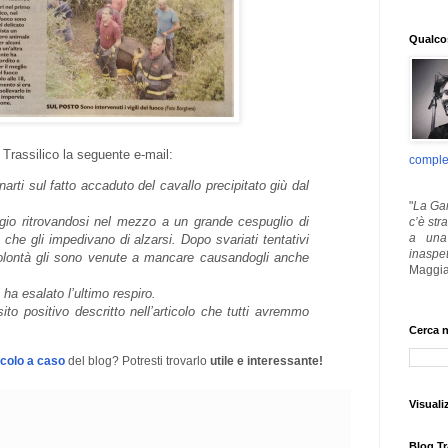
Qualcos
 Trassilico la seguente e-mail:
comple
arti sul fatto accaduto del cavallo precipitato giù dal
"
La Gar
ggio ritrovandosi nel mezzo a un grande cespuglio di
c’è str
a una 
a che gli impedivano di alzarsi. Dopo svariati tentativi
inaspe
 volontà gli sono venute a mancare causandogli anche
Maggia
 ha esalato l’ultimo respiro.
ito positivo descritto nell’articolo che tutti avremmo
Cerca n
icolo a caso
del blog? Potresti trovarlo
utile e interessante!
Visuali
Blog Tr