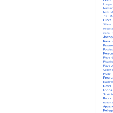
Lunigia
Maremm
Miele
Mi
730
Mo
Croce
Sillano
Mosceta
morto
Jacop
Pane 
Pantare
Focolac
Person
Pieve 
Pisanin
Pizzo de
Guelfino
Prado
Progr
Raduno 
Rossi
Rione
Strettoi
Rocca G
Rondina
Apuan
Pelleg