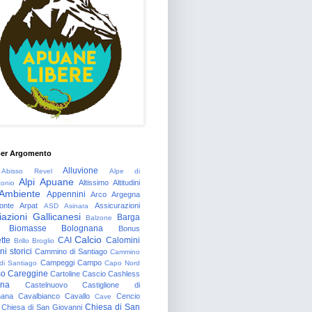
per Argomento
Alluvione
Abisso Revel
Alpe di
Alpi Apuane
Altissimo
Altitudini
tonio
Ambiente
Appennini
Arco
Argegna
onte
Arpat
Assicurazioni
ASD
Asinara
azioni Gallicanesi
Barga
Balzone
Biomasse
Bolognana
Bonus
Calcio
tte
CAI
Calomini
Brillo
Broglio
i storici
Cammino di Santiago
Cammino
Campeggi
Campo
 di Santiago
Capo Nord
so
Careggine
Cartoline
Cascio
Cashless
gna
Castelnuovo
Castiglione di
nana
Cavalbianco
Cavallo
Cencio
Cave
Chiesa di San
Chiesa di San Giovanni