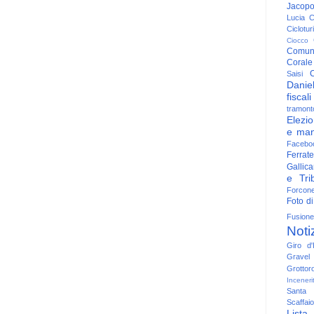
Jacop
Lucia
C
Ciclotu
Ciocco
Comun
Corale
C
Saisi
Danie
fiscali
tramont
Elezio
e man
Facebo
Ferrate
Gallica
e Trib
Forcon
Foto di
Fusione
Noti
Giro d'I
Gravel
Grottor
Inceneri
Santa
Scaffaio
Lista