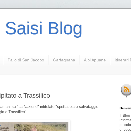
 Saisi Blog
Palio di San Jacopo
Garfagnana
Alpi Apuane
Itinerar
pitato a Trassilico
 stamani su "La Nazione" intitolato "spettacolare salvataggio
Benven
gio a Trassilico"
Il Blo
inform
piccol
di Lucc