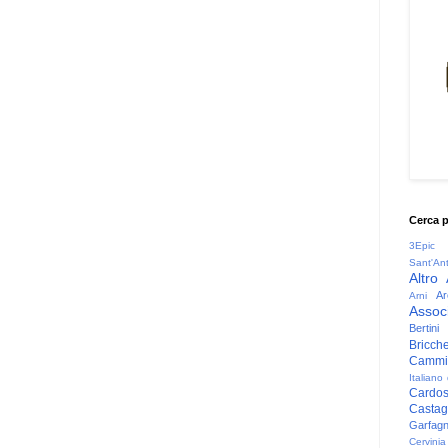
Cerca 
3Epic
Sant'An
Altro
Ar
Arni
Associ
Bertini
Bricche
Cammin
Italiano
Cardo
Casta
Garfag
Cervinia