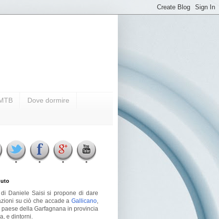
i MTB
Dove dormire
uto
g di Daniele Saisi si propone di dare
azioni su ciò che accade a
Gallicano
,
o paese della Garfagnana in provincia
a, e dintorni.