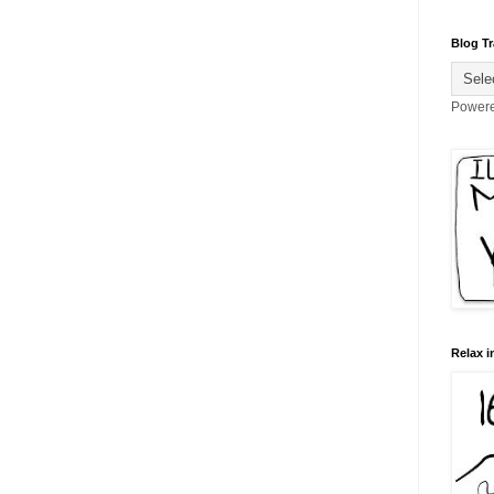
Blog Tr
Power
Relax i