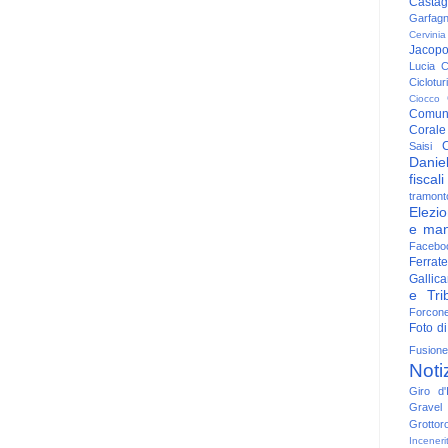
Casta
Garfag
Cervinia
Jacop
Lucia
C
Ciclotu
Ciocco
Comun
Corale
C
Saisi
Danie
fiscali
tramont
Elezio
e man
Facebo
Ferrate
Gallica
e Trib
Forcon
Foto di
Fusione
Noti
Giro d'I
Gravel
Grottor
Inceneri