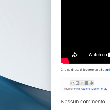
Che ne diresti di
leggere
un altro
art
Argomento
Alpi Apuane
,
Monte Forato
Nessun commento: