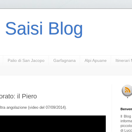
 Saisi Blog
Palio di San Jacopo
Garfagnana
Alpi Apuane
Itinerar
rato: il Piero
ltra angolazione (video del 07/09/2014).
Benven
Il Blo
inform
piccol
di Lucc