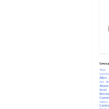
Cerca 
3Epic
Sant'An
Altro
Ar
Arni
Associ
Bertini
Bricche
Cammin
Italiano
Cardo