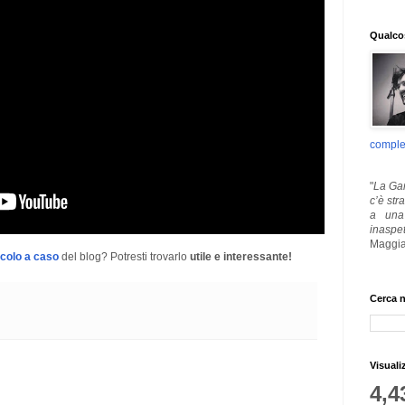
Qualcos
comple
"
La Gar
c’è str
a una 
inaspe
Maggia
icolo a caso
del blog? Potresti trovarlo
utile e interessante!
Cerca n
Visuali
4,4