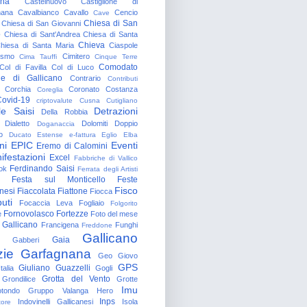
gna
Castelnuovo
Castiglione di
nana
Cavalbianco
Cavallo
Cencio
Cave
Chiesa di San
Chiesa di San Giovanni
o
Chiesa di Sant'Andrea
Chiesa di Santa
Chieva
hiesa di Santa Maria
Ciaspole
rismo
Cimitero
Cima Tauffi
Cinque Terre
Comodato
Col di Favilla
Col di Luco
e di Gallicano
Contrario
Contributi
Corchia
Coronato
Costanza
Coreglia
ovid-19
criptovalute
Cusna
Cutigliano
le Saisi
Detrazioni
Della Robbia
Dialetto
Dolomiti
Doppio
Doganaccia
o
Ducato Estense
e-fattura
Eglio
Elba
ni
EPIC
Eventi
Eremo di Calomini
ifestazioni
Excel
Fabbriche di Vallico
Ferdinando Saisi
ok
Ferrata degli Artisti
Festa sul Monticello
Feste
Fisco
nesi
Fiaccolata
Fiattone
Fiocca
uti
Focaccia Leva
Fogliaio
Folgorito
Fornovolasco
Fortezze
e
Foto del mese
 Gallicano
Francigena
Funghi
Freddone
Gallicano
Gaia
Gabberi
zie
Garfagnana
Geo
Giovo
GPS
Giuliano Guazzelli
talia
Gogli
Grotta del Vento
Grondilice
Grotte
Imu
otondo
Gruppo Valanga
Hero
Inps
Indovinelli Gallicanesi
Isola
tore