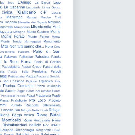
L'Aringo
Iuc
La Barca
Lago
Jeep
Le Capanne
lo
Leggende
Linea Gotica
 civica "Gallicano c'è"
Lucca
Maltempo
na
Maraini
Marche Trail
a Toscana
Matanna
Marmitte dei Giganti
Misericordia
Mod.
nestrella
Minucciano
Monte
lazzana
Monte Castore
Mologno
Monte Forato
Monte Penna
Monte
Monte Tondo
Monumento
Monteggiori
Mtb
Non tutti sanno che...
Nona
Omo
Palio di San
Orecchiella
Palestra
o
Palodina
Pallavolo
Palleroso
Panda
Pania
e le Rose
Pania di Corfino
i
Pasquigliora
Passo Croce
Passo della
cia
Pendolina
Perpoli
Passo Sella
aggi
Piazza
Petrosciana
Piazza al Serchio
di San Cassiano
Piglionico
Piglione
Pisa
Piscina Comunale
o
Pizzo d'Uccello
lle Saette
Poggio
Ponte del Diavolo
Ponte
Pozzi
Pradarena
Prade
Pontecosi
Porraie
Pro Loco
Prana
Pratofiorito
Procinto
ammi
Puntato
Raccolta differenziata
Rifugio
Palodina
Rai
Rifugio Nello Conti
Rione Bufali
Rione Borgo Antico
 Monticello
Rione Roccaforte
Rione
Ristrutturazioni edilizie
a
Roc d'Azur
allicano
Roccandagia
Rocchette
Roma
Sabatini
Salviamo le
Rovaio
io
Sagro