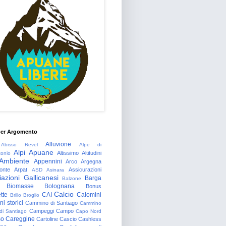
per Argomento
Alluvione
Abisso Revel
Alpe di
Alpi Apuane
Altissimo
Altitudini
tonio
Ambiente
Appennini
Arco
Argegna
onte
Arpat
Assicurazioni
ASD
Asinara
azioni Gallicanesi
Barga
Balzone
Biomasse
Bolognana
Bonus
Calcio
tte
CAI
Calomini
Brillo
Broglio
i storici
Cammino di Santiago
Cammino
Campeggi
Campo
 di Santiago
Capo Nord
so
Careggine
Cartoline
Cascio
Cashless