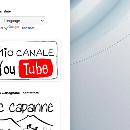
anslate
ed by
Translate
n Garfagnana - contattami