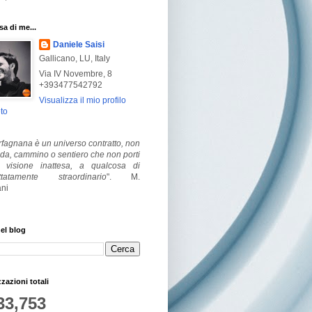
a di me...
Daniele Saisi
Gallicano, LU, Italy
Via IV Novembre, 8
+393477542792
Visualizza il mio profilo
to
fagnana è un universo contratto, non
ada, cammino o sentiero che non porti
visione inattesa, a qualcosa di
ttatamente straordinario
".
M.
ni
el blog
zzazioni totali
33,753