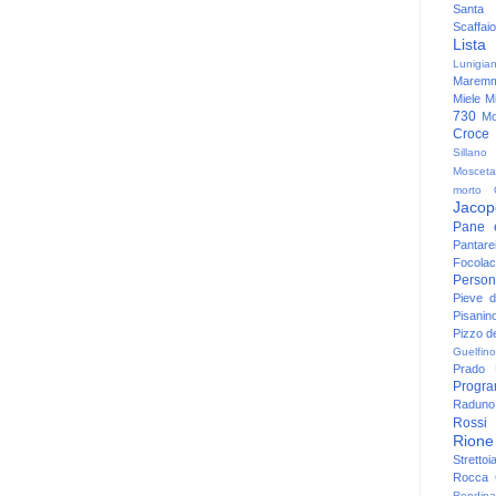
Santa
Scaffaio
Lista
Lunigia
Maremm
Miele
Mi
730
Mo
Croce
Sillano
Mosceta
morto
Jacop
Pane 
Pantare
Focolac
Person
Pieve 
Pisanin
Pizzo de
Guelfino
Prado
Progr
Raduno 
Rossi
Rione
Strettoi
Rocca G
Rondina