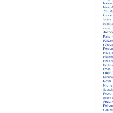
Maremm
Miele
Mi
730
Mo
Croce
Sillano
Mosceta
morto
Jacop
Pane 
Pantare
Focolac
Person
Pieve 
Pisanin
Pizzo de
Guelfino
Prado
Progr
Raduno 
Rossi
Rione
Strettoi
Rocca G
Rondina
Apuan
Pelleg
Gallic