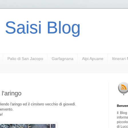
 Saisi Blog
Palio di San Jacopo
Garfagnana
Alpi Apuane
Itinerar
 l'aringo
ulendo l'aringo ed il cimitero vecchio di giovedì.
Benven
tervento.
Il Blo
e!
inform
piccol
di Lucc