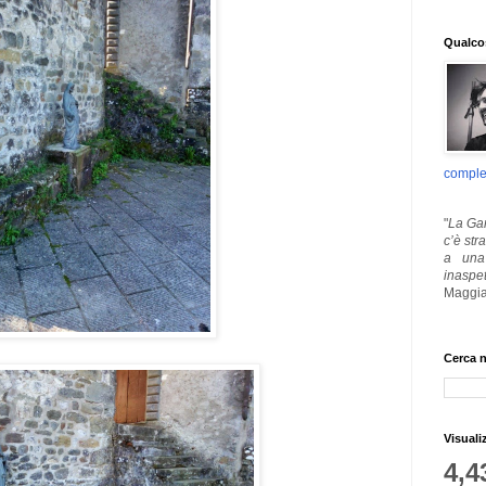
Qualcos
comple
"
La Gar
c’è str
a una 
inaspe
Maggia
Cerca n
Visuali
4,4