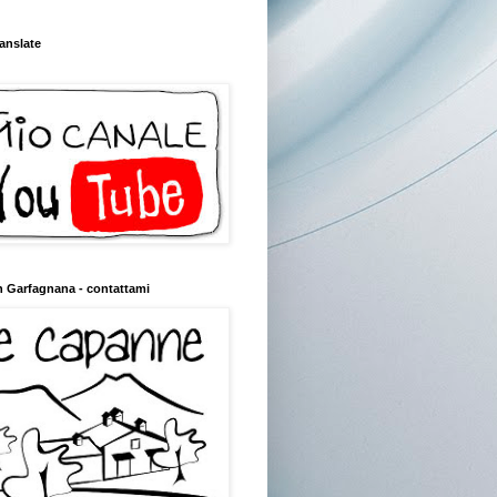
anslate
n Garfagnana - contattami