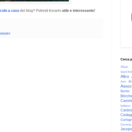
icolo a caso
del blog? Potresti trovarlo
utile e interessante!
Sabatini
Cerca 
3Epic
Sant'An
Altro
Ar
Arni
Associ
Bertini
Bricche
Cammin
Italiano
Cardo
Casta
Garfag
Cervinia
Jacop