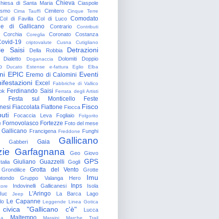
Chieva
hiesa di Santa Maria
Ciaspole
rismo
Cimitero
Cima Tauffi
Cinque Terre
Comodato
Col di Favilla
Col di Luco
e di Gallicano
Contrario
Contributi
Corchia
Coronato
Costanza
Coreglia
ovid-19
criptovalute
Cusna
Cutigliano
le Saisi
Detrazioni
Della Robbia
Dialetto
Dolomiti
Doppio
Doganaccia
o
Ducato Estense
e-fattura
Eglio
Elba
ni
EPIC
Eventi
Eremo di Calomini
ifestazioni
Excel
Fabbriche di Vallico
Ferdinando Saisi
ok
Ferrata degli Artisti
Festa sul Monticello
Feste
Fisco
nesi
Fiaccolata
Fiattone
Fiocca
uti
Focaccia Leva
Fogliaio
Folgorito
Fornovolasco
Fortezze
e
Foto del mese
 Gallicano
Francigena
Funghi
Freddone
Gallicano
Gaia
Gabberi
zie
Garfagnana
Geo
Giovo
GPS
Giuliano Guazzelli
talia
Gogli
Grotta del Vento
Grondilice
Grotte
Imu
otondo
Gruppo Valanga
Hero
Inps
Indovinelli Gallicanesi
Isola
tore
L'Aringo
Iuc
La Barca
Lago
Jeep
Le Capanne
lo
Leggende
Linea Gotica
 civica "Gallicano c'è"
Lucca
Maltempo
na
Maraini
Marche Trail