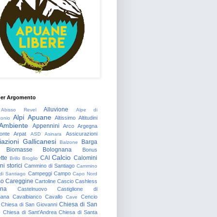
per Argomento
Alluvione
Abisso Revel
Alpe di
Alpi Apuane
Altissimo
Altitudini
tonio
Ambiente
Appennini
Arco
Argegna
onte
Arpat
Assicurazioni
ASD
Asinara
azioni Gallicanesi
Barga
Balzone
Biomasse
Bolognana
Bonus
Calcio
tte
CAI
Calomini
Brillo
Broglio
i storici
Cammino di Santiago
Cammino
Campeggi
Campo
 di Santiago
Capo Nord
so
Careggine
Cartoline
Cascio
Cashless
gna
Castelnuovo
Castiglione di
nana
Cavalbianco
Cavallo
Cencio
Cave
Chiesa di San
Chiesa di San Giovanni
o
Chiesa di Sant'Andrea
Chiesa di Santa