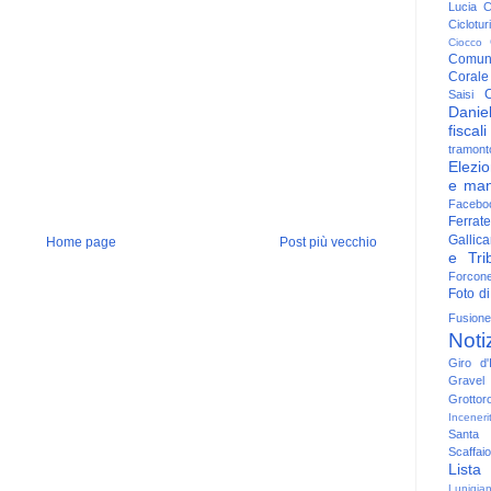
Lucia
C
Ciclotu
Ciocco
Comun
Corale
C
Saisi
Danie
fiscali
tramont
Elezio
e man
Facebo
Ferrate
Gallica
Home page
Post più vecchio
e Trib
Forcon
Foto di
Fusione
Noti
Giro d'I
Gravel
Grottor
Inceneri
Santa
Scaffaio
Lista
Lunigia