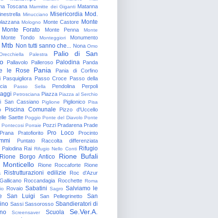
a Toscana
Matanna
Marmitte dei Giganti
Misericordia
Mod.
nestrella
Minucciano
Monte
lazzana
Monte Castore
Mologno
Monte Forato
Monte Penna
Monte
Monte Tondo
Monumento
Monteggiori
Mtb
Non tutti sanno che...
Nona
Omo
Palio di San
Orecchiella
Palestra
o
Palodina
Pallavolo
Palleroso
Panda
Pania
e le Rose
Pania di Corfino
i
Pasquigliora
Passo Croce
Passo della
cia
Pendolina
Perpoli
Passo Sella
aggi
Piazza
Petrosciana
Piazza al Serchio
di San Cassiano
Piglionico
Piglione
Pisa
Piscina Comunale
o
Pizzo d'Uccello
lle Saette
Poggio
Ponte del Diavolo
Ponte
Pozzi
Pradarena
Prade
Pontecosi
Porraie
Pro Loco
Prana
Pratofiorito
Procinto
ammi
Puntato
Raccolta differenziata
Rifugio
Palodina
Rai
Rifugio Nello Conti
Rione Bufali
Rione Borgo Antico
 Monticello
Rione Roccaforte
Rione
Ristrutturazioni edilizie
a
Roc d'Azur
allicano
Roccandagia
Rocchette
Roma
Sabatini
Salviamo le
Rovaio
io
Sagro
e
San Luigi
San
San Pellegrinetto
rino
Sbandieratori di
Sassi
Sassorosso
Se.Ver.A.
ano
Scuola
Screensaver