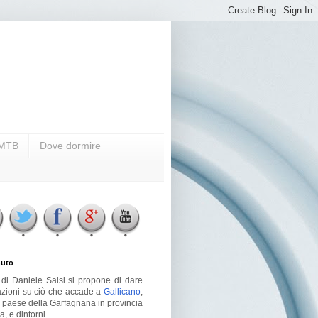
i MTB
Dove dormire
uto
g di Daniele Saisi si propone di dare
azioni su ciò che accade a
Gallicano
,
o paese della Garfagnana in provincia
a, e dintorni.