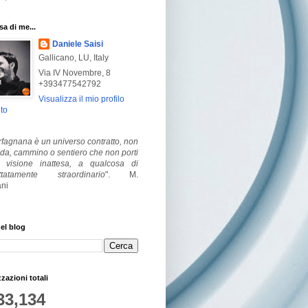
a di me...
Daniele Saisi
Gallicano, LU, Italy
Via IV Novembre, 8
+393477542792
Visualizza il mio profilo
to
fagnana è un universo contratto, non
ada, cammino o sentiero che non porti
visione inattesa, a qualcosa di
ttatamente straordinario
".
M.
ni
el blog
zzazioni totali
33,134